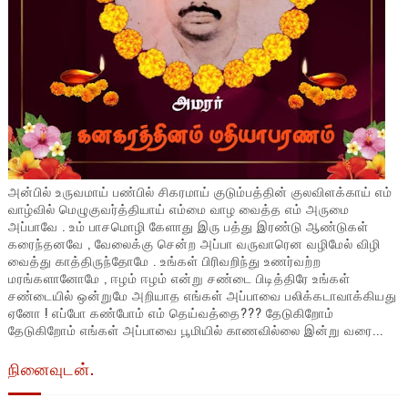
அன்பில் உருவமாய் பண்பில் சிகரமாய் குடும்பத்தின் குலவிளக்காய் எம்
வாழ்வில் மெழுகுவர்த்தியாய் எம்மை வாழ வைத்த எம் அருமை
அப்பாவே . உம் பாசமொழி கேளாது இரு பத்து இரண்டு ஆண்டுகள்
கரைந்தனவே , வேலைக்கு சென்ற அப்பா வருவாரென வழிமேல் விழி
வைத்து காத்திருந்தோமே . உங்கள் பிரிவறிந்து உணர்வற்ற
மரங்களானோமே , ஈழம் ஈழம் என்று சண்டை பிடித்திரே உங்கள்
சண்டையில் ஒன்றுமே அறியாத எங்கள் அப்பாவை பலிக்கடாவாக்கியது
ஏனோ ! எப்போ கண்போம் எம் தெய்வத்தை??? தேடுகிறோம்
தேடுகிறோம் எங்கள் அப்பாவை பூமியில் காணவில்லை இன்று வரை...
நினைவுடன்.