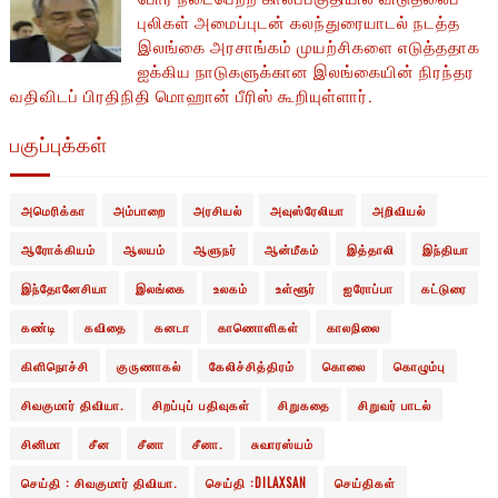
புலிகள் அமைப்புடன் கலந்துரையாடல் நடத்த
இலங்கை அரசாங்கம் முயற்சிகளை எடுத்ததாக
ஐக்கிய நாடுகளுக்கான இலங்கையின் நிரந்தர
வதிவிடப் பிரதிநிதி மொஹான் பீரிஸ் கூறியுள்ளார்.
பகுப்புக்கள்
அமெரிக்கா
அம்பாறை
அரசியல்
அவுஸ்ரேலியா
அறிவியல்
ஆரோக்கியம்
ஆலயம்
ஆளுநர்
ஆன்மீகம்
இத்தாலி
இந்தியா
இந்தோனேசியா
இலங்கை
உலகம்
உள்ளூர்
ஐரோப்பா
கட்டுரை
கண்டி
கவிதை
கனடா
காணொளிகள்
காலநிலை
கிளிநொச்சி
குருணாகல்
கேலிச்சித்திரம்
கொலை
கொழும்பு
சிவகுமார் திவியா.
சிறப்புப் பதிவுகள்
சிறுகதை
சிறுவர் பாடல்
சினிமா
சீன
சீனா
சீனா.
சுவாரஸ்யம்
செய்தி : சிவகுமார் திவியா.
செய்தி :DILAXSAN
செய்திகள்