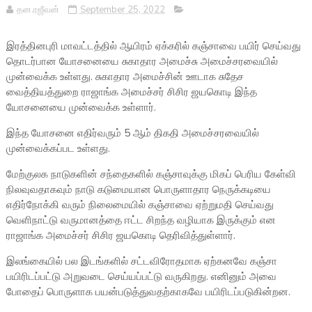
தன.ரஜீவன்
September 25, 2022
இரத்தினபுரி மாவட்டத்தில் ஆயிரம் ஏக்கரில் கஞ்சாவை பயிர் செய்வது
தொடர்பான யோசனையை சுகாதார அமைச்சு அமைச்சரவையில்
முன்வைக்க உள்ளது. சுகாதார அமைச்சின் ஊடாக சுதேச
வைத்தியத்துறை ராஜாங்க அமைச்சர் சிசிர ஜயகொடி இந்த
யோசனையை முன்வைக்க உள்ளார்.
இந்த யோசனை எதிர்வரும் 5 ஆம் திகதி அமைச்சரவையில்
முன்வைக்கப்பட உள்ளது.
மேற்குலக நாடுகளின் சந்தைகளில் கஞ்சாவுக்கு மிகப் பெரிய கேள்வி
நிலவுவதாகவும் நாடு கடுமையான பொருளாதார நெருக்கடியை
எதிர்நோக்கி வரும் நிலைமையில் கஞ்சாவை ஏற்றுமதி செய்வது
வெளிநாட்டு வருமானத்தை ஈட்ட சிறந்த வழியாக இருக்கும் என
ராஜாங்க அமைச்சர் சிசிர ஜயகொடி தெரிவித்துள்ளார்.
இலங்கையில் பல இடங்களில் சட்டவிரோதமாக ஏற்கனவே கஞ்சா
பயிரிடப்பட்டு அறுவடை செய்யப்பட்டு வருகிறது. எனினும் அவை
போதைப் பொருளாக பயன்படுத்துவதற்காகவே பயிரிடப்படுகின்றன.