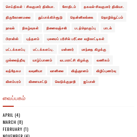
செய்திகள் : சிவகுமார் திவியா.
சோதிடம்
தகவல்-சிவகுமார் திவியா.
திருகோணமலை
துப்பாக்கிச்சூடு
தென்னிலங்கை
தொழில்நுட்பம்
நாவல்
நிகழ்வுகள்
நினைவஞ்சலி
படத்தொகுப்பு
பாடல்
பிரான்ஸ்
புத்தளம்
புலமைப் பரிசில் பரீட்சை வழிகாட்டிகள்
மட்டக்களப்பு
மட்டக்களப்பு.
மன்னார்
மாந்தை கிழக்கு
முல்லைத்தீவு
யாழ்ப்பாணம்
வடமராட்சி கிழக்கு
வணிகம்
வத்தேகம
வவுனியா
வானிலை
விஞ்ஞானம்
விழிப்புணர்வு
விளம்பரம்
விளையாட்டு
வெடுக்குநாறி
ஜப்பான்
வைப்பகம்
APRIL
(4)
MARCH
(8)
FEBRUARY
(1)
NOVEMBER
(4)