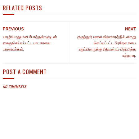
RELATED POSTS
PREVIOUS
NEXT
யாழில் மதுபான போத்தல்களுடன்
குருந்தூர் மலை விவகாரத்தில் கைது
கைதுசெய்யப்பட்ட பாடசாலை
செய்யப்பட்ட பிரதேச சபை
மாணவர்கள்.
உறுப்பினருக்கு நீதிமன்றம் பிறப்பித்த
உத்தரவு.
POST A COMMENT
NO COMMENTS