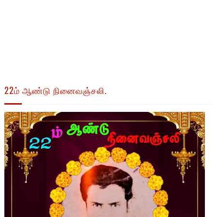
22ம் ஆண்டு நினைவஞ்சலி.