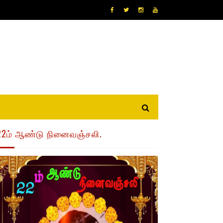
22ம் ஆண்டு நினைவஞ்சலி.