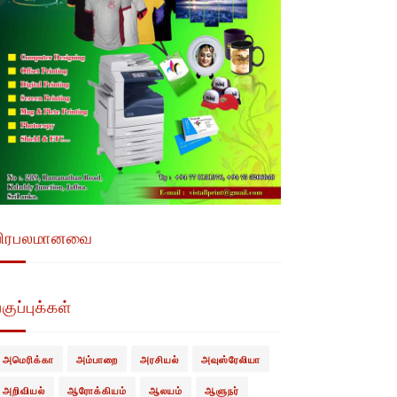
பிரபலமானவை
குப்புக்கள்
அமெரிக்கா
அம்பாறை
அரசியல்
அவுஸ்ரேலியா
அறிவியல்
ஆரோக்கியம்
ஆலயம்
ஆளுநர்