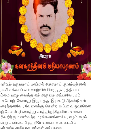
ன்பில் உருவமாய் பண்பில் சிகரமாய் குடும்பத்தின்
ுலவிளக்காய் எம் வாழ்வில் மெழுகுவர்த்தியாய்
ம்மை வாழ வைத்த எம் அருமை அப்பாவே . உம்
பாசமொழி கேளாது இரு பத்து இரண்டு ஆண்டுகள்
கரைந்தனவே , வேலைக்கு சென்ற அப்பா வருவாரென
ழிமேல் விழி வைத்து காத்திருந்தோமே . உங்கள்
ிரிவறிந்து உணர்வற்ற மரங்களானோமே , ஈழம் ஈழம்
ன்று சண்டை பிடித்திரே உங்கள் சண்டையில்
ஒன்றுமே அறியாத எங்கள் அப்பாவை