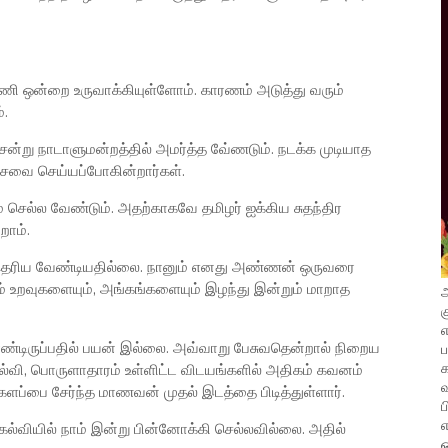
ஒன்றை உருவாக்கியுள்ளோம். காரணம் அடுத்து வரும்
.
ன்று நாடாளுமன்றத்தில் அமர்த்த வே்ணடும். நடக்க முடியாத
சேவை செய்யப்போகின்றார்கள்.
செல்ல வேண்டும். அதற்காகவே தமிழர் ஐக்கிய சுதந்திர
ோம்.
்லி தெரிய வேண்டியதில்லை. நானும் எனது அண்ணன் ஒருவரை
ளும் உறவுகளையும், அங்கங்களையும் இழந்து இன்றும் மாறாத
அ
க
எ
ொண்டிருப்பதில் பயன் இல்லை. அவ்வாறு பேசுவதென்றால் நிறைய
 கல்வி, பொருளாதாரம் உள்ளிட்ட விடயங்களில் அதிகம் கவனம்
வ
களப்பை சேர்ந்த மாணவன் முதல் இடத்தை பிடித்துள்ளார்.
ப
எ
ல்வியில் நாம் இன்று பின்னோக்கி செல்லவில்லை. அதில்