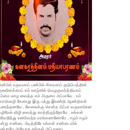
ன்பில் உருவமாய் பண்பில் சிகரமாய் குடும்பத்தின்
ுலவிளக்காய் எம் வாழ்வில் மெழுகுவர்த்தியாய்
ம்மை வாழ வைத்த எம் அருமை அப்பாவே . உம்
பாசமொழி கேளாது இரு பத்து இரண்டு ஆண்டுகள்
கரைந்தனவே , வேலைக்கு சென்ற அப்பா வருவாரென
ழிமேல் விழி வைத்து காத்திருந்தோமே . உங்கள்
ிரிவறிந்து உணர்வற்ற மரங்களானோமே , ஈழம் ஈழம்
ன்று சண்டை பிடித்திரே உங்கள் சண்டையில்
ஒன்றுமே அறியாத எங்கள் அப்பாவை