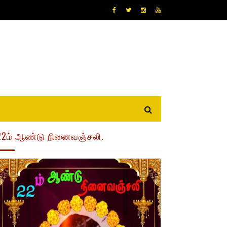
22ம் ஆண்டு நினைவஞ்சலி.