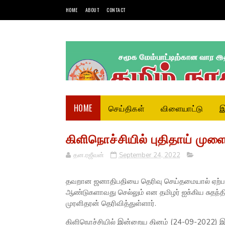
HOME
ABOUT
CONTACT
HOME
செய்திகள்
விளையாட்டு
இ
கிளிநொச்சியில் புதிதாய் ம
தன.ரஜீவன்
September 24, 2022
தவறான ஜனாதிபதியை தெரிவு செய்தமையால் ஏற்பட்ட ப
ஆண்டுகளாவது செல்லும் என தமிழர் ஐக்கிய சுதந்
முரளிதரன் தெரிவித்துள்ளார்.
கிளிநொச்சியில் இன்றைய தினம் (24-09-2022) இட