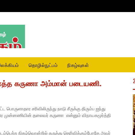
லக்கியம்
தொழில்நுட்பம்
நிகழ்வுகள்
ுளைத்த கருணா அம்மான் படையணி.
ொருளாதார சரிவிலிருந்து நாடு சீருக்கு திரும்ப ஐந்து
திர முன்னணியின் தலைவர் கருணா என்னும் விநாயகமூர்த்தி
ம்பெற்ற நிகழ்வொன்றில் கருத்து தெரிவிக்கும்போதே அவர்