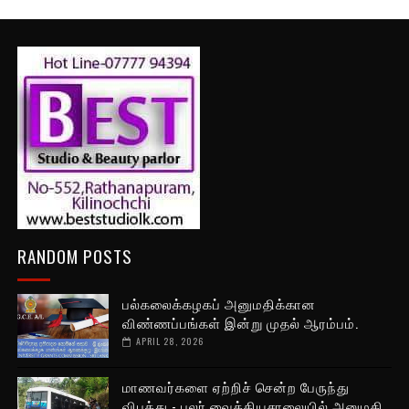
RANDOM POSTS
பல்கலைக்கழகப் அனுமதிக்கான
விண்ணப்பங்கள் இன்று முதல் ஆரம்பம்.
APRIL 28, 2026
மாணவர்களை ஏற்றிச் சென்ற பேருந்து
விபத்து - பலர் வைத்தியசாலையில் அனுமதி.