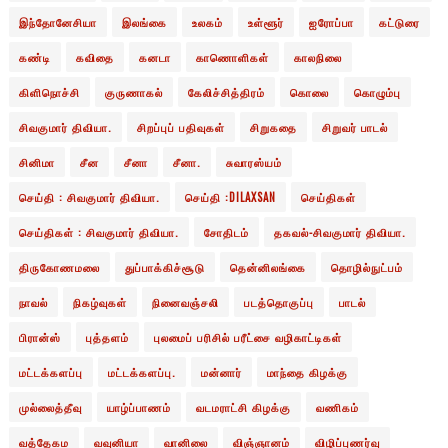
இந்தோனேசியா
இலங்கை
உலகம்
உள்ளூர்
ஐரோப்பா
கட்டுரை
கண்டி
கவிதை
கனடா
காணொளிகள்
காலநிலை
கிளிநொச்சி
குருணாகல்
கேலிச்சித்திரம்
கொலை
கொழும்பு
சிவகுமார் திவியா.
சிறப்புப் பதிவுகள்
சிறுகதை
சிறுவர் பாடல்
சினிமா
சீன
சீனா
சீனா.
சுவாரஸ்யம்
செய்தி : சிவகுமார் திவியா.
செய்தி :DILAXSAN
செய்திகள்
செய்திகள் : சிவகுமார் திவியா.
சோதிடம்
தகவல்-சிவகுமார் திவியா.
திருகோணமலை
துப்பாக்கிச்சூடு
தென்னிலங்கை
தொழில்நுட்பம்
நாவல்
நிகழ்வுகள்
நினைவஞ்சலி
படத்தொகுப்பு
பாடல்
பிரான்ஸ்
புத்தளம்
புலமைப் பரிசில் பரீட்சை வழிகாட்டிகள்
மட்டக்களப்பு
மட்டக்களப்பு.
மன்னார்
மாந்தை கிழக்கு
முல்லைத்தீவு
யாழ்ப்பாணம்
வடமராட்சி கிழக்கு
வணிகம்
வத்தேகம
வவுனியா
வானிலை
விஞ்ஞானம்
விழிப்புணர்வு