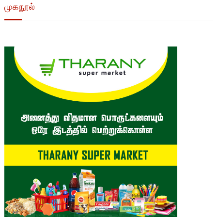
முகநூல்