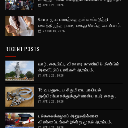
APRIL 28, 2026
கோடி ரூபா பணத்தை தன்வசப்படுத்தி
வைத்திருந்த நபரை கைது செய்த பொலிசார்.
MARCH 15, 2026
RECENT POSTS
யாழ். தையிட்டி விகாரை காணியில் மீண்டும்
அளவீட்டுப் பணிகள் ஆரம்பம்.
APRIL 28, 2026
15 வயதுடைய சிறுமியை பாலியல்
துஷ்பிரயோகத்துக்குள்ளாகிய நபர் கைது.
APRIL 28, 2026
பல்கலைக்கழகப் அனுமதிக்கான
விண்ணப்பங்கள் இன்று முதல் ஆரம்பம்.
APRIL 28, 2026