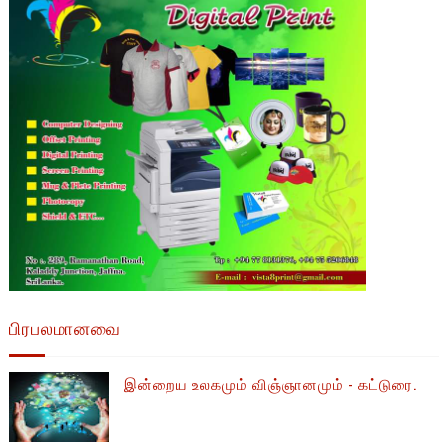
பிரபலமானவை
இன்றைய உலகமும் விஞ்ஞானமும் - கட்டுரை.