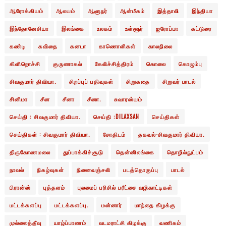
ஆரோக்கியம்
ஆலயம்
ஆளுநர்
ஆன்மீகம்
இத்தாலி
இந்தியா
இந்தோனேசியா
இலங்கை
உலகம்
உள்ளூர்
ஐரோப்பா
கட்டுரை
கண்டி
கவிதை
கனடா
காணொளிகள்
காலநிலை
கிளிநொச்சி
குருணாகல்
கேலிச்சித்திரம்
கொலை
கொழும்பு
சிவகுமார் திவியா.
சிறப்புப் பதிவுகள்
சிறுகதை
சிறுவர் பாடல்
சினிமா
சீன
சீனா
சீனா.
சுவாரஸ்யம்
செய்தி : சிவகுமார் திவியா.
செய்தி :DILAXSAN
செய்திகள்
செய்திகள் : சிவகுமார் திவியா.
சோதிடம்
தகவல்-சிவகுமார் திவியா.
திருகோணமலை
துப்பாக்கிச்சூடு
தென்னிலங்கை
தொழில்நுட்பம்
நாவல்
நிகழ்வுகள்
நினைவஞ்சலி
படத்தொகுப்பு
பாடல்
பிரான்ஸ்
புத்தளம்
புலமைப் பரிசில் பரீட்சை வழிகாட்டிகள்
மட்டக்களப்பு
மட்டக்களப்பு.
மன்னார்
மாந்தை கிழக்கு
முல்லைத்தீவு
யாழ்ப்பாணம்
வடமராட்சி கிழக்கு
வணிகம்