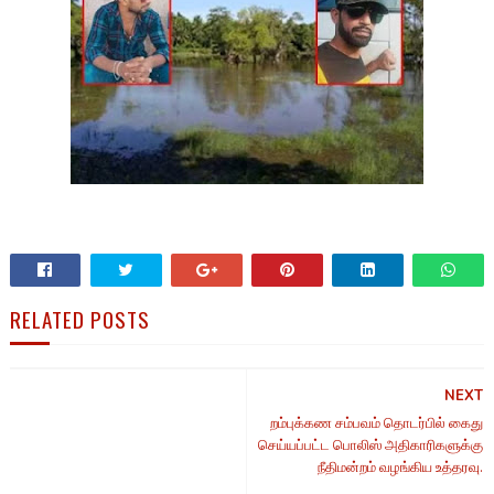
RELATED POSTS
NEXT
றம்புக்கண சம்பவம் தொடர்பில் கைது
செய்யப்பட்ட பொலிஸ் அதிகாரிகளுக்கு
நீதிமன்றம் வழங்கிய உத்தரவு.