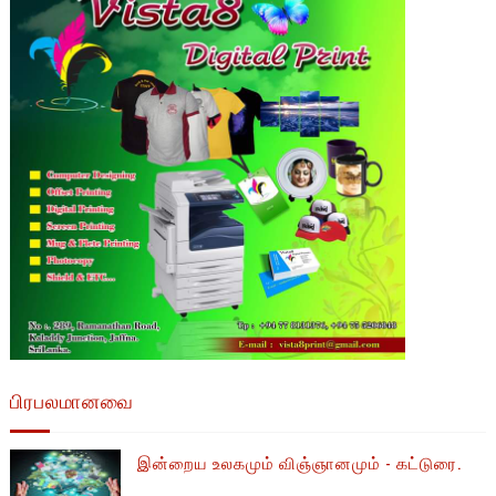
பிரபலமானவை
இன்றைய உலகமும் விஞ்ஞானமும் - கட்டுரை.