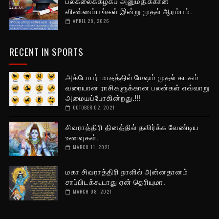
பல்கலைக்கழகப் அனுமதிக்கான
விண்ணப்பங்கள் இன்று முதல் ஆரம்பம்.
APRIL 28, 2026
RECENT IN SPORTS
அக்டோபர் மாதத்தில் மேஷம் முதல் கடகம்
வரையான ராசிகளுக்கான பலன்கள் எவ்வாறு
அமையப்போகின்றது.!!!
OCTOBER 02, 2021
சிவராத்திரி தினத்தில் தவிர்க்க வேண்டிய
உணவுகள்.
MARCH 11, 2021
மகா சிவராத்திரி நாளில் அன்னதானம்
சாப்பிடக்கூடாது ஏன் தெரியுமா.
MARCH 08, 2021