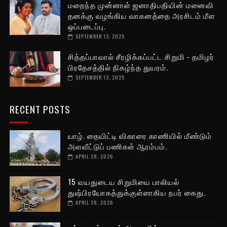
மறைந்த முன்னாள் ஜனாதிபதியின் மனைவி
தனக்கு வழங்கிய வாகனத்தை அரசிடம் மீள
ஒப்படைப்பு.
SEPTEMBER 13, 2025
சித்தப்பாவால் சீரழிக்கப்பட்ட சிறுமி - தமிழர்
பிரதேசத்தில் நிகழ்ந்த துயரம்.
SEPTEMBER 13, 2025
RECENT POSTS
யாழ். தையிட்டி விகாரை காணியில் மீண்டும்
அளவீட்டுப் பணிகள் ஆரம்பம்.
APRIL 28, 2026
15 வயதுடைய சிறுமியை பாலியல்
துஷ்பிரயோகத்துக்குள்ளாகிய நபர் கைது.
APRIL 28, 2026