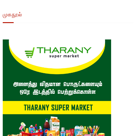
முகநூல்