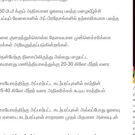
0 மி.மீ க்கும் அதிகமான ஓரளவு பலத்த மழைவீழ்ச்சி
 பெய்யும் வேளைகளில் அப் பிரதேசங்களில் தற்காலிகமாக பலத்த
ப்புகளை குறைத்துக்கொள்ள தேவையான முன்னெச்சரிக்கை
கள் அறிவுறுத்தப்படுகின்றார்கள்.
தென்மேற்கு திசையிலிருந்து அல்லது மாறுபட்ட
வேகமானது மணித்தியாலத்துக்கு 20-30 கிலோ மீற்றர் வரை
ோரத்திற்கு அப்பாற்பட்ட கடற்பரப்புகளில் காற்றின்
அ
40 கிலோ மீற்றர் வரை அதிகரிக்கக் கூடிய சாத்தியம்
க
எ
யோரத்திற்கு அப்பாற்பட்ட கடற்பரப்புகள் அவ்வப்போது ஓரளவு
வ
ள்ள ஏனைய கடற்பரப்புகள் சாதாரண முதல் மிதமான அலையுடன்
ப
எ