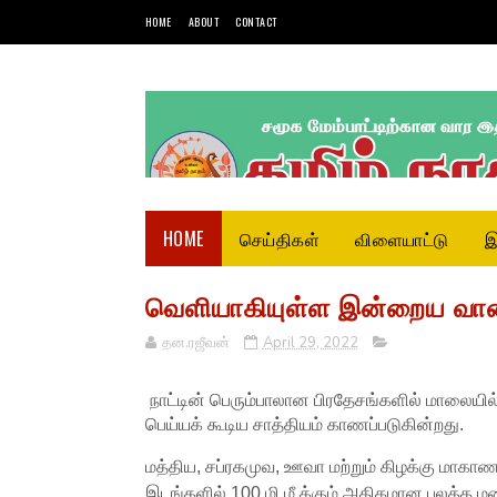
HOME
ABOUT
CONTACT
HOME
செய்திகள்
விளையாட்டு
இ
வெளியாகியுள்ள இன்றைய வா
தன.ரஜீவன்
April 29, 2022
நாட்டின் பெரும்பாலான பிரதேசங்களில் மாலைய
பெய்யக் கூடிய சாத்தியம் காணப்படுகின்றது.
மத்திய, சப்ரகமுவ, ஊவா மற்றும் கிழக்கு மாகாண
இடங்களில் 100 மி.மீ க்கும் அதிகமான பலத்த மழைவ