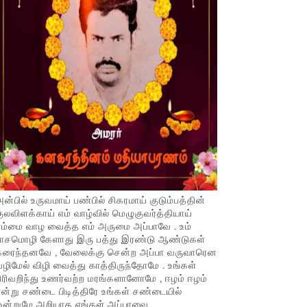
ன்பில் உருவமாய் பண்பில் சிகரமாய் குடும்பத்தின்
ுலவிளக்காய் எம் வாழ்வில் மெழுகுவர்த்தியாய்
ம்மை வாழ வைத்த எம் அருமை அப்பாவே . உம்
பாசமொழி கேளாது இரு பத்து இரண்டு ஆண்டுகள்
கரைந்தனவே , வேலைக்கு சென்ற அப்பா வருவாரென
ழிமேல் விழி வைத்து காத்திருந்தோமே . உங்கள்
ிரிவறிந்து உணர்வற்ற மரங்களானோமே , ஈழம் ஈழம்
ன்று சண்டை பிடித்திரே உங்கள் சண்டையில்
ஒன்றுமே அறியாத எங்கள் அப்பாவை