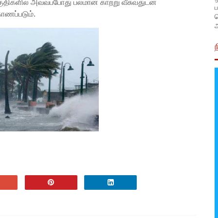
பகுதிகளில் அவ்வப்போது பலமான காற்று வீசுவதுடன்
ப
ாணப்படும்.
அ