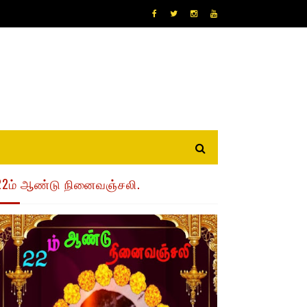
22ம் ஆண்டு நினைவஞ்சலி.