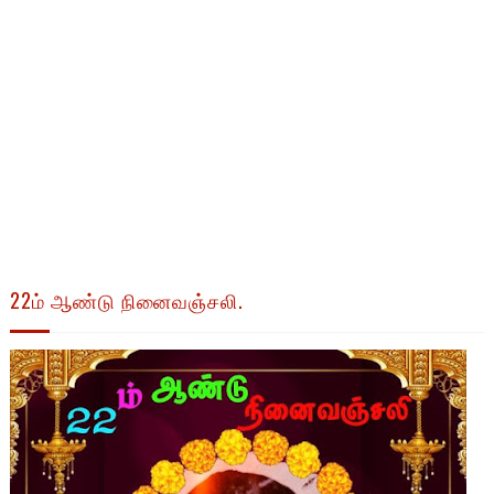
22ம் ஆண்டு நினைவஞ்சலி.