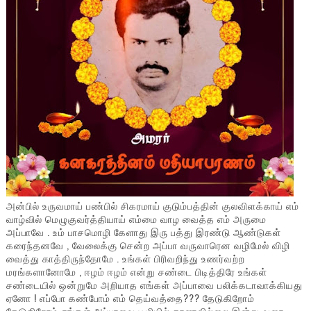
அன்பில் உருவமாய் பண்பில் சிகரமாய் குடும்பத்தின் குலவிளக்காய் எம்
வாழ்வில் மெழுகுவர்த்தியாய் எம்மை வாழ வைத்த எம் அருமை
அப்பாவே . உம் பாசமொழி கேளாது இரு பத்து இரண்டு ஆண்டுகள்
கரைந்தனவே , வேலைக்கு சென்ற அப்பா வருவாரென வழிமேல் விழி
வைத்து காத்திருந்தோமே . உங்கள் பிரிவறிந்து உணர்வற்ற
மரங்களானோமே , ஈழம் ஈழம் என்று சண்டை பிடித்திரே உங்கள்
சண்டையில் ஒன்றுமே அறியாத எங்கள் அப்பாவை பலிக்கடாவாக்கியது
ஏனோ ! எப்போ கண்போம் எம் தெய்வத்தை??? தேடுகிறோம்
தேடுகிறோம் எங்கள் அப்பாவை பூமியில் காணவில்லை இன்று வரை...