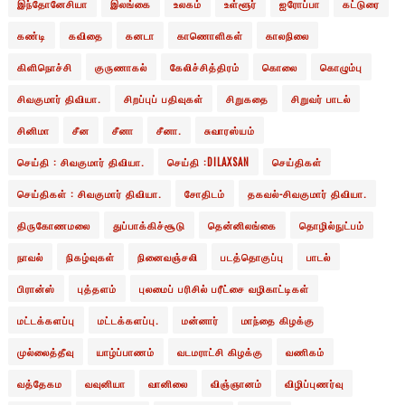
இந்தோனேசியா
இலங்கை
உலகம்
உள்ளூர்
ஐரோப்பா
கட்டுரை
கண்டி
கவிதை
கனடா
காணொளிகள்
காலநிலை
கிளிநொச்சி
குருணாகல்
கேலிச்சித்திரம்
கொலை
கொழும்பு
சிவகுமார் திவியா.
சிறப்புப் பதிவுகள்
சிறுகதை
சிறுவர் பாடல்
சினிமா
சீன
சீனா
சீனா.
சுவாரஸ்யம்
செய்தி : சிவகுமார் திவியா.
செய்தி :DILAXSAN
செய்திகள்
செய்திகள் : சிவகுமார் திவியா.
சோதிடம்
தகவல்-சிவகுமார் திவியா.
திருகோணமலை
துப்பாக்கிச்சூடு
தென்னிலங்கை
தொழில்நுட்பம்
நாவல்
நிகழ்வுகள்
நினைவஞ்சலி
படத்தொகுப்பு
பாடல்
பிரான்ஸ்
புத்தளம்
புலமைப் பரிசில் பரீட்சை வழிகாட்டிகள்
மட்டக்களப்பு
மட்டக்களப்பு.
மன்னார்
மாந்தை கிழக்கு
முல்லைத்தீவு
யாழ்ப்பாணம்
வடமராட்சி கிழக்கு
வணிகம்
வத்தேகம
வவுனியா
வானிலை
விஞ்ஞானம்
விழிப்புணர்வு