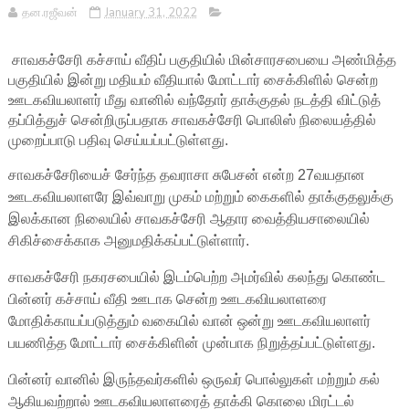
தன.ரஜீவன்
January 31, 2022
சாவகச்சேரி கச்சாய் வீதிப் பகுதியில் மின்சாரசபையை அண்மித்த
பகுதியில் இன்று மதியம் வீதியால் மோட்டார் சைக்கிளில் சென்ற
ஊடகவியலாளர் மீது வானில் வந்தோர் தாக்குதல் நடத்தி விட்டுத்
தப்பித்துச் சென்றிருப்பதாக சாவகச்சேரி பொலிஸ் நிலையத்தில்
முறைப்பாடு பதிவு செய்யப்பட்டுள்ளது.
சாவகச்சேரியைச் சேர்ந்த தவராசா சுபேசன் என்ற 27வயதான
ஊடகவியலாளரே இவ்வாறு முகம் மற்றும் கைகளில் தாக்குதலுக்கு
இலக்கான நிலையில் சாவகச்சேரி ஆதார வைத்தியசாலையில்
சிகிச்சைக்காக அனுமதிக்கப்பட்டுள்ளார்.
சாவகச்சேரி நகரசபையில் இடம்பெற்ற அமர்வில் கலந்து கொண்ட
பின்னர் கச்சாய் வீதி ஊடாக சென்ற ஊடகவியலாளரை
மோதிக்காயப்படுத்தும் வகையில் வான் ஒன்று ஊடகவியலாளர்
பயணித்த மோட்டார் சைக்கிளின் முன்பாக நிறுத்தப்பட்டுள்ளது.
பின்னர் வானில் இருந்தவர்களில் ஒருவர் பொல்லுகள் மற்றும் கல்
ஆகியவற்றால் ஊடகவியலாளரைத் தாக்கி கொலை மிரட்டல்