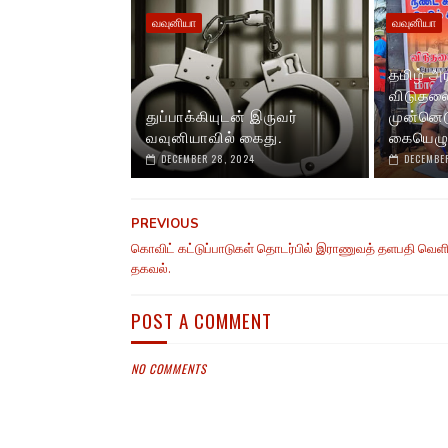
வவுனியா
வவுனியா
தமிழ் அ
விடுதலை
துப்பாக்கியுடன் இருவர்
முன்னெட
வவுனியாவில் கைது.
கையெழுத
DECEMBER 28, 2024
DECEMBER
PREVIOUS
கொவிட் கட்டுப்பாடுகள் தொடர்பில் இராணுவத் தளபதி வெளி
தகவல்.
POST A COMMENT
NO COMMENTS