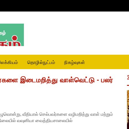
லக்கியம்
தொழில்நுட்பம்
நிகழ்வுகள்
ர்களை இடைமறித்து வாள்வெட்டு - பலர்
ுவொன்று, வீதியால் செல்பவர்களை வழிமறித்து வாள் மற்றும்
நிலையில் வவுனியா வைத்தியசாலையில்