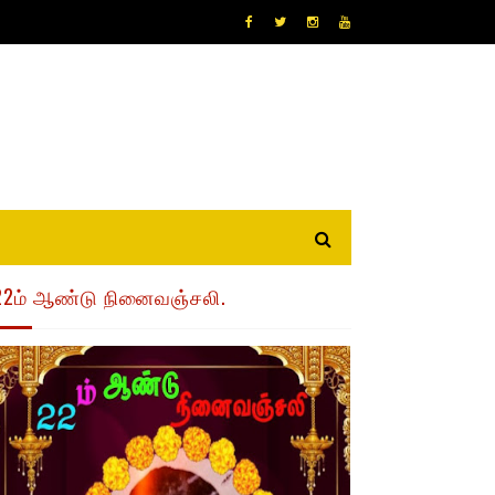
22ம் ஆண்டு நினைவஞ்சலி.