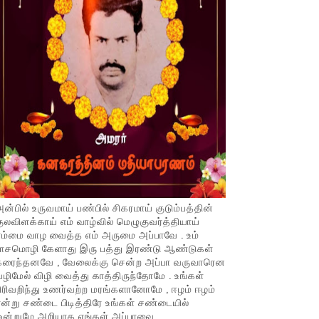
ன்பில் உருவமாய் பண்பில் சிகரமாய் குடும்பத்தின்
ுலவிளக்காய் எம் வாழ்வில் மெழுகுவர்த்தியாய்
ம்மை வாழ வைத்த எம் அருமை அப்பாவே . உம்
பாசமொழி கேளாது இரு பத்து இரண்டு ஆண்டுகள்
கரைந்தனவே , வேலைக்கு சென்ற அப்பா வருவாரென
ழிமேல் விழி வைத்து காத்திருந்தோமே . உங்கள்
ிரிவறிந்து உணர்வற்ற மரங்களானோமே , ஈழம் ஈழம்
ன்று சண்டை பிடித்திரே உங்கள் சண்டையில்
ஒன்றுமே அறியாத எங்கள் அப்பாவை