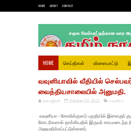
HOME
ABOUT
CONTACT
HOME
செய்திகள்
விளையாட்டு
இ
வவுனியாவில் வீதியில் செல்பவ
வைத்தியசாலையில் அனுமதி.
தன.ரஜீவன்
October 03, 2021
வவுனியா
வவுனியா - கோவில்குளம் பகுதியில் இளைஞர் குழ
கோடரிகளால் தாக்கியதில் இருவர் காயமடைந்த 
அனுமதிக்கப்பட்டுள்ளனர்.