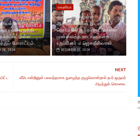
வவுனியா
வவுனியாவிலுள்ள
ரசியல் கைதிகளின்
ஆசிரியர்களின் இடமாற்றம்
யை வலியுறுத்தி
தொடர்பில் குற்றச்சாட்டுகளை
ுக்கப்பட்டுள்ள
முன்வைத்த நாடாளுமன்ற
்துப் போராட்டம்.
உறுப்பினர் ம.ஜெகதீஸ்வரன்.
 28, 2024
DECEMBER 27, 2024
NEXT
யிட்ட
வீடொன்றினுள் பலவந்தமாக நுழைந்த குழுவொன்றால் நபர் ஒருவர்
அடித்துக் கொலை.
ப