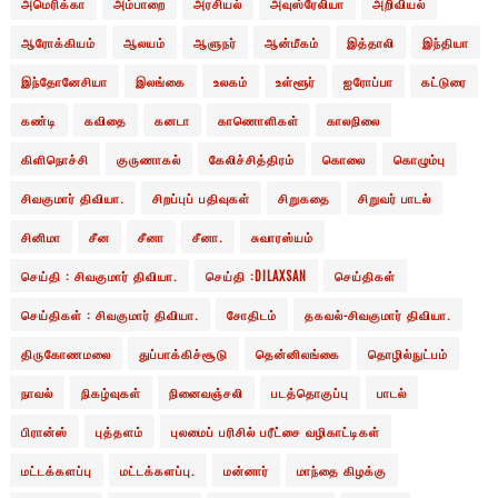
அமெரிக்கா
அம்பாறை
அரசியல்
அவுஸ்ரேலியா
அறிவியல்
ஆரோக்கியம்
ஆலயம்
ஆளுநர்
ஆன்மீகம்
இத்தாலி
இந்தியா
இந்தோனேசியா
இலங்கை
உலகம்
உள்ளூர்
ஐரோப்பா
கட்டுரை
கண்டி
கவிதை
கனடா
காணொளிகள்
காலநிலை
கிளிநொச்சி
குருணாகல்
கேலிச்சித்திரம்
கொலை
கொழும்பு
சிவகுமார் திவியா.
சிறப்புப் பதிவுகள்
சிறுகதை
சிறுவர் பாடல்
சினிமா
சீன
சீனா
சீனா.
சுவாரஸ்யம்
செய்தி : சிவகுமார் திவியா.
செய்தி :DILAXSAN
செய்திகள்
செய்திகள் : சிவகுமார் திவியா.
சோதிடம்
தகவல்-சிவகுமார் திவியா.
திருகோணமலை
துப்பாக்கிச்சூடு
தென்னிலங்கை
தொழில்நுட்பம்
நாவல்
நிகழ்வுகள்
நினைவஞ்சலி
படத்தொகுப்பு
பாடல்
பிரான்ஸ்
புத்தளம்
புலமைப் பரிசில் பரீட்சை வழிகாட்டிகள்
மட்டக்களப்பு
மட்டக்களப்பு.
மன்னார்
மாந்தை கிழக்கு