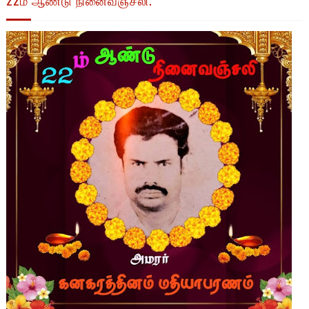
22ம் ஆண்டு நினைவஞ்சலி.