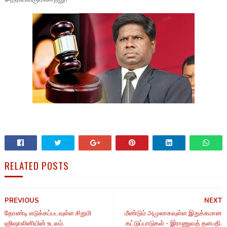
RELATED POSTS
PREVIOUS
NEXT
தோண்டி எடுக்கப்படவுள்ள சிறுமி
மீண்டும் அமுலாகவுள்ள இறுக்கமான
ஹிஷாலினியின் உடலம்.
கட்டுப்பாடுகள் - இராணுவத் தளபதி.