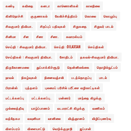
கண்டி
கவிதை
கனடா
காணொளிகள்
காலநிலை
கிளிநொச்சி
குருணாகல்
கேலிச்சித்திரம்
கொலை
கொழும்பு
சிவகுமார் திவியா.
சிறப்புப் பதிவுகள்
சிறுகதை
சிறுவர் பாடல்
சினிமா
சீன
சீனா
சீனா.
சுவாரஸ்யம்
செய்தி : சிவகுமார் திவியா.
செய்தி :DILAXSAN
செய்திகள்
செய்திகள் : சிவகுமார் திவியா.
சோதிடம்
தகவல்-சிவகுமார் திவியா.
திருகோணமலை
துப்பாக்கிச்சூடு
தென்னிலங்கை
தொழில்நுட்பம்
நாவல்
நிகழ்வுகள்
நினைவஞ்சலி
படத்தொகுப்பு
பாடல்
பிரான்ஸ்
புத்தளம்
புலமைப் பரிசில் பரீட்சை வழிகாட்டிகள்
மட்டக்களப்பு
மட்டக்களப்பு.
மன்னார்
மாந்தை கிழக்கு
முல்லைத்தீவு
யாழ்ப்பாணம்
வடமராட்சி கிழக்கு
வணிகம்
வத்தேகம
வவுனியா
வானிலை
விஞ்ஞானம்
விழிப்புணர்வு
விளம்பரம்
விளையாட்டு
வெடுக்குநாறி
ஜப்பான்