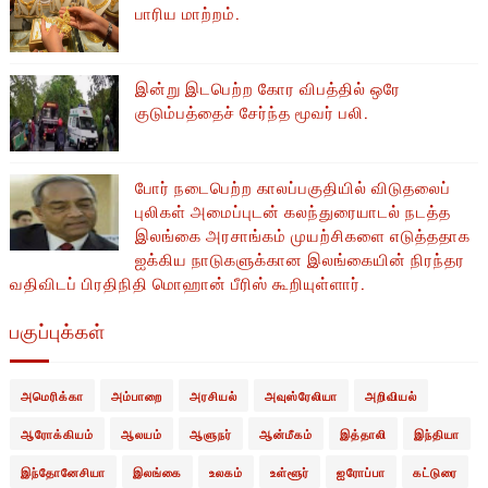
பாரிய மாற்றம்.
இன்று இடபெற்ற கோர விபத்தில் ஒரே
குடும்பத்தைச் சேர்ந்த மூவர் பலி.
போர் நடைபெற்ற காலப்பகுதியில் ​​விடுதலைப்
புலிகள் அமைப்புடன் கலந்துரையாடல் நடத்த
இலங்கை அரசாங்கம் முயற்சிகளை எடுத்ததாக
ஐக்கிய நாடுகளுக்கான இலங்கையின் நிரந்தர
வதிவிடப் பிரதிநிதி மொஹான் பீரிஸ் கூறியுள்ளார்.
பகுப்புக்கள்
அமெரிக்கா
அம்பாறை
அரசியல்
அவுஸ்ரேலியா
அறிவியல்
ஆரோக்கியம்
ஆலயம்
ஆளுநர்
ஆன்மீகம்
இத்தாலி
இந்தியா
இந்தோனேசியா
இலங்கை
உலகம்
உள்ளூர்
ஐரோப்பா
கட்டுரை