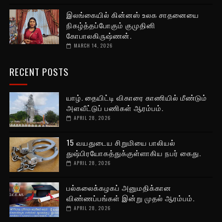
இலங்கையில் கின்னஸ் உலக சாதனையை
நிகழ்த்தப்போகும் குமுதினி
கோபாலகிருஷ்ணன்.
MARCH 14, 2026
RECENT POSTS
யாழ். தையிட்டி விகாரை காணியில் மீண்டும்
அளவீட்டுப் பணிகள் ஆரம்பம்.
APRIL 28, 2026
15 வயதுடைய சிறுமியை பாலியல்
துஷ்பிரயோகத்துக்குள்ளாகிய நபர் கைது.
APRIL 28, 2026
பல்கலைக்கழகப் அனுமதிக்கான
விண்ணப்பங்கள் இன்று முதல் ஆரம்பம்.
APRIL 28, 2026