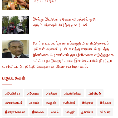
பாரிய மாற்றம்.
இன்று இடபெற்ற கோர விபத்தில் ஒரே
குடும்பத்தைச் சேர்ந்த மூவர் பலி.
போர் நடைபெற்ற காலப்பகுதியில் ​​விடுதலைப்
புலிகள் அமைப்புடன் கலந்துரையாடல் நடத்த
இலங்கை அரசாங்கம் முயற்சிகளை எடுத்ததாக
ஐக்கிய நாடுகளுக்கான இலங்கையின் நிரந்தர
வதிவிடப் பிரதிநிதி மொஹான் பீரிஸ் கூறியுள்ளார்.
பகுப்புக்கள்
அமெரிக்கா
அம்பாறை
அரசியல்
அவுஸ்ரேலியா
அறிவியல்
ஆரோக்கியம்
ஆலயம்
ஆளுநர்
ஆன்மீகம்
இத்தாலி
இந்தியா
இந்தோனேசியா
இலங்கை
உலகம்
உள்ளூர்
ஐரோப்பா
கட்டுரை