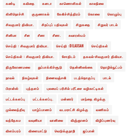
கண்டி
கவிதை
கனடா
காணொளிகள்
காலநிலை
கிளிநொச்சி
குருணாகல்
கேலிச்சித்திரம்
கொலை
கொழும்பு
சிவகுமார் திவியா.
சிறப்புப் பதிவுகள்
சிறுகதை
சிறுவர் பாடல்
சினிமா
சீன
சீனா
சீனா.
சுவாரஸ்யம்
செய்தி : சிவகுமார் திவியா.
செய்தி :DILAXSAN
செய்திகள்
செய்திகள் : சிவகுமார் திவியா.
சோதிடம்
தகவல்-சிவகுமார் திவியா.
திருகோணமலை
துப்பாக்கிச்சூடு
தென்னிலங்கை
தொழில்நுட்பம்
நாவல்
நிகழ்வுகள்
நினைவஞ்சலி
படத்தொகுப்பு
பாடல்
பிரான்ஸ்
புத்தளம்
புலமைப் பரிசில் பரீட்சை வழிகாட்டிகள்
மட்டக்களப்பு
மட்டக்களப்பு.
மன்னார்
மாந்தை கிழக்கு
முல்லைத்தீவு
யாழ்ப்பாணம்
வடமராட்சி கிழக்கு
வணிகம்
வத்தேகம
வவுனியா
வானிலை
விஞ்ஞானம்
விழிப்புணர்வு
விளம்பரம்
விளையாட்டு
வெடுக்குநாறி
ஜப்பான்