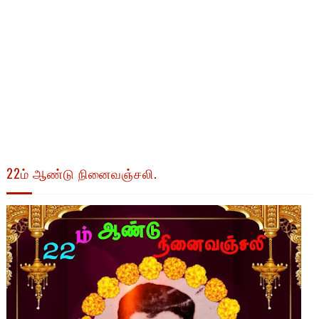
22ம் ஆண்டு நினைவஞ்சலி.