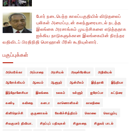
போர் நடைபெற்ற காலப்பகுதியில் ​​விடுதலைப்
புலிகள் அமைப்புடன் கலந்துரையாடல் நடத்த
இலங்கை அரசாங்கம் முயற்சிகளை எடுத்ததாக
ஐக்கிய நாடுகளுக்கான இலங்கையின் நிரந்தர
வதிவிடப் பிரதிநிதி மொஹான் பீரிஸ் கூறியுள்ளார்.
பகுப்புக்கள்
அமெரிக்கா
அம்பாறை
அரசியல்
அவுஸ்ரேலியா
அறிவியல்
ஆரோக்கியம்
ஆலயம்
ஆளுநர்
ஆன்மீகம்
இத்தாலி
இந்தியா
இந்தோனேசியா
இலங்கை
உலகம்
உள்ளூர்
ஐரோப்பா
கட்டுரை
கண்டி
கவிதை
கனடா
காணொளிகள்
காலநிலை
கிளிநொச்சி
குருணாகல்
கேலிச்சித்திரம்
கொலை
கொழும்பு
சிவகுமார் திவியா.
சிறப்புப் பதிவுகள்
சிறுகதை
சிறுவர் பாடல்