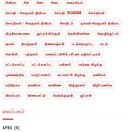
சினிமா
சீன
சீனா
சீனா.
சுவாரஸ்யம்
செய்தி : சிவகுமார் திவியா.
செய்தி :DILAXSAN
செய்திகள்
செய்திகள் : சிவகுமார் திவியா.
சோதிடம்
தகவல்-சிவகுமார் திவியா.
திருகோணமலை
துப்பாக்கிச்சூடு
தென்னிலங்கை
தொழில்நுட்பம்
நாவல்
நிகழ்வுகள்
நினைவஞ்சலி
படத்தொகுப்பு
பாடல்
பிரான்ஸ்
புத்தளம்
புலமைப் பரிசில் பரீட்சை வழிகாட்டிகள்
மட்டக்களப்பு
மட்டக்களப்பு.
மன்னார்
மாந்தை கிழக்கு
முல்லைத்தீவு
யாழ்ப்பாணம்
வடமராட்சி கிழக்கு
வணிகம்
வத்தேகம
வவுனியா
வானிலை
விஞ்ஞானம்
விழிப்புணர்வு
விளம்பரம்
விளையாட்டு
வெடுக்குநாறி
ஜப்பான்
வைப்பகம்
APRIL
(4)