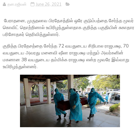
தன.ரஜீவன்
June 26, 2021
பேராதனை, முருதலாவ பிரதேசத்தில் ஒரே குடும்பத்தை சேர்ந்த மூவர்
கொவிட் தொற்றினால் உயிரிழந்துள்ளதாக குறித்த பகுதியின் சுகாதார
பரிசோதகர் தெரிவித்துள்ளார்.
குறித்த பிரதேசத்தை சேர்ந்த 72 வயதுடைய சிறிபால ராஜபக்ஷ, 70
வயதுடைய அவரது மனைவி ஷீலா ராஜபக்ஷ மற்றும் அவர்களின்
மகனான 38 வயதுடைய தம்மிக்க ராஜபக்ஷ என்ற மூவரே இவ்வாறு
உயிரிழந்துள்ளனர்.