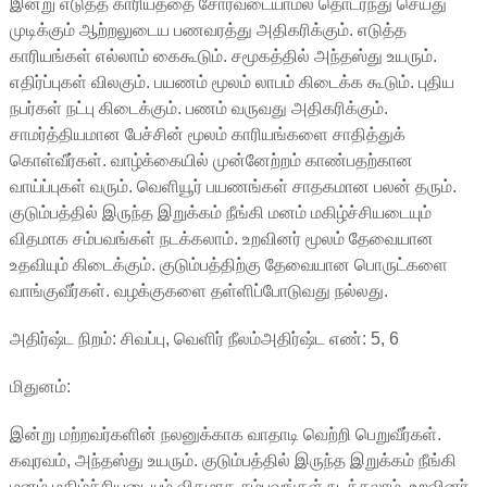
இன்று எடுத்த காரியத்தை சோர்வடையாமல் தொடர்ந்து செய்து
முடிக்கும் ஆற்றலுடைய பணவரத்து அதிகரிக்கும். எடுத்த
காரியங்கள் எல்லாம் கைகூடும். சமூகத்தில் அந்தஸ்து உயரும்.
எதிர்ப்புகள் விலகும். பயணம் மூலம் லாபம் கிடைக்க கூடும். புதிய
நபர்கள் நட்பு கிடைக்கும். பணம் வருவது அதிகரிக்கும்.
சாமர்த்தியமான பேச்சின் மூலம் காரியங்களை சாதித்துக்
கொள்வீர்கள். வாழ்க்கையில் முன்னேற்றம் காண்பதற்கான
வாய்ப்புகள் வரும். வெளியூர் பயணங்கள் சாதகமான பலன் தரும்.
குடும்பத்தில் இருந்த இறுக்கம் நீங்கி மனம் மகிழ்ச்சியடையும்
விதமாக சம்பவங்கள் நடக்கலாம். உறவினர் மூலம் தேவையான
உதவியும் கிடைக்கும். குடும்பத்திற்கு தேவையான பொருட்களை
வாங்குவீர்கள். வழக்குகளை தள்ளிப்போடுவது நல்லது.
அதிர்ஷ்ட நிறம்: சிவப்பு, வெளிர் நீலம்அதிர்ஷ்ட எண்: 5, 6
மிதுனம்:
இன்று மற்றவர்களின் நலனுக்காக வாதாடி வெற்றி பெறுவீர்கள்.
கவுரவம், அந்தஸ்து உயரும். குடும்பத்தில் இருந்த இறுக்கம் நீங்கி
மனம் மகிழ்ச்சியடையும் விதமாக சம்பவங்கள் நடக்கலாம். உறவினர்