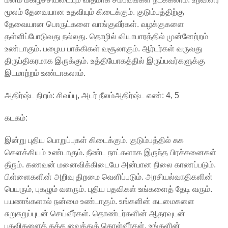
மூலம் தேவையான உதவியும் கிடைக்கும். குடும்பத்திற்கு
தேவையான பொருட்களை வாங்குவீர்கள். வழக்குகளை
தள்ளிப்போடுவது நல்லது. தொழில் வியாபாரத்தில் முன்னேற்றம்
உண்டாகும். பழைய பாக்கிகள் வசூலாகும். ஆர்டர்கள் வருவது
திருப்திகரமாக இருக்கும். உத்தியோகத்தில் இருப்பவர்களுக்கு
இடமாற்றம் உண்டாகலாம்.
அதிர்ஷ்ட நிறம்: சிவப்பு, அடர் நீலம்அதிர்ஷ்ட எண்: 4, 5
கடகம்:
இன்று புதிய பொறுப்புகள் கிடைக்கும். குடும்பத்தில் சுக
சௌக்கியம் உண்டாகும். நீண்ட நாட்களாக இருந்த பிரச்சனைகள்
தீரும். கணவன் மனைவிக்கிடையே அன்பான நிலை காணப்படும்.
பிள்ளைகளின் அறிவு திறமை வெளிப்படும். அரசியல்வாதிகளின்
பெயரும், புகழும் வளரும். புதிய பதவிகள் உங்களைத் தேடி வரும்.
பயணங்களால் நன்மை உண்டாகும். உங்களின் கடமைகளை
சுறுசுறுப்புடன் செய்வீர்கள். தொண்டர்களின் ஆதரவுடன்
பதவிகளைத் தக்க வைத்துக் கொள்வீர்கள். உங்களின்