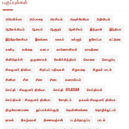
பகுப்புக்கள்
அமெரிக்கா
அம்பாறை
அரசியல்
அவுஸ்ரேலியா
அறிவியல்
ஆரோக்கியம்
ஆலயம்
ஆளுநர்
ஆன்மீகம்
இத்தாலி
இந்தியா
இந்தோனேசியா
இலங்கை
உலகம்
உள்ளூர்
ஐரோப்பா
கட்டுரை
கண்டி
கவிதை
கனடா
காணொளிகள்
காலநிலை
கிளிநொச்சி
குருணாகல்
கேலிச்சித்திரம்
கொலை
கொழும்பு
சிவகுமார் திவியா.
சிறப்புப் பதிவுகள்
சிறுகதை
சிறுவர் பாடல்
சினிமா
சீன
சீனா
சீனா.
சுவாரஸ்யம்
செய்தி : சிவகுமார் திவியா.
செய்தி :DILAXSAN
செய்திகள்
செய்திகள் : சிவகுமார் திவியா.
சோதிடம்
தகவல்-சிவகுமார் திவியா.
திருகோணமலை
துப்பாக்கிச்சூடு
தென்னிலங்கை
தொழில்நுட்பம்
நாவல்
நிகழ்வுகள்
நினைவஞ்சலி
படத்தொகுப்பு
பாடல்