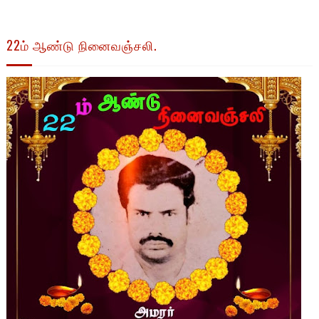
22ம் ஆண்டு நினைவஞ்சலி.