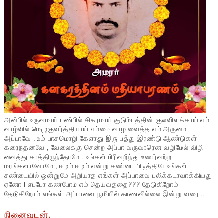
அன்பில் உருவமாய் பண்பில் சிகரமாய் குடும்பத்தின் குலவிளக்காய் எம்
வாழ்வில் மெழுகுவர்த்தியாய் எம்மை வாழ வைத்த எம் அருமை
அப்பாவே . உம் பாசமொழி கேளாது இரு பத்து இரண்டு ஆண்டுகள்
கரைந்தனவே , வேலைக்கு சென்ற அப்பா வருவாரென வழிமேல் விழி
வைத்து காத்திருந்தோமே . உங்கள் பிரிவறிந்து உணர்வற்ற
மரங்களானோமே , ஈழம் ஈழம் என்று சண்டை பிடித்திரே உங்கள்
சண்டையில் ஒன்றுமே அறியாத எங்கள் அப்பாவை பலிக்கடாவாக்கியது
ஏனோ ! எப்போ கண்போம் எம் தெய்வத்தை??? தேடுகிறோம்
தேடுகிறோம் எங்கள் அப்பாவை பூமியில் காணவில்லை இன்று வரை...
நினைவுடன்.