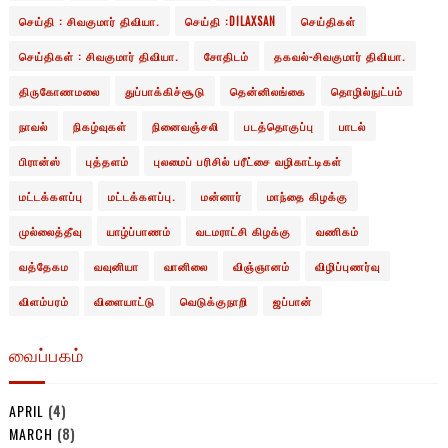
செய்தி : சிவகுமார் திவியா.
செய்தி :DILAXSAN
செய்திகள்
செய்திகள் : சிவகுமார் திவியா.
சோதிடம்
தகவல்-சிவகுமார் திவியா.
திருகோணமலை
துப்பாக்கிச்சூடு
தென்னிலங்கை
தொழில்நுட்பம்
நாவல்
நிகழ்வுகள்
நினைவஞ்சலி
படத்தொகுப்பு
பாடல்
பிரான்ஸ்
புத்தளம்
புலமைப் பரிசில் பரீட்சை வழிகாட்டிகள்
மட்டக்களப்பு
மட்டக்களப்பு.
மன்னார்
மாந்தை கிழக்கு
முல்லைத்தீவு
யாழ்ப்பாணம்
வடமராட்சி கிழக்கு
வணிகம்
வத்தேகம
வவுனியா
வானிலை
விஞ்ஞானம்
விழிப்புணர்வு
விளம்பரம்
விளையாட்டு
வெடுக்குநாறி
ஜப்பான்
வைப்பகம்
APRIL
(4)
MARCH
(8)