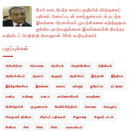
போர் நடைபெற்ற காலப்பகுதியில் ​​விடுதலைப்
புலிகள் அமைப்புடன் கலந்துரையாடல் நடத்த
இலங்கை அரசாங்கம் முயற்சிகளை எடுத்ததாக
ஐக்கிய நாடுகளுக்கான இலங்கையின் நிரந்தர
வதிவிடப் பிரதிநிதி மொஹான் பீரிஸ் கூறியுள்ளார்.
பகுப்புக்கள்
அமெரிக்கா
அம்பாறை
அரசியல்
அவுஸ்ரேலியா
அறிவியல்
ஆரோக்கியம்
ஆலயம்
ஆளுநர்
ஆன்மீகம்
இத்தாலி
இந்தியா
இந்தோனேசியா
இலங்கை
உலகம்
உள்ளூர்
ஐரோப்பா
கட்டுரை
கண்டி
கவிதை
கனடா
காணொளிகள்
காலநிலை
கிளிநொச்சி
குருணாகல்
கேலிச்சித்திரம்
கொலை
கொழும்பு
சிவகுமார் திவியா.
சிறப்புப் பதிவுகள்
சிறுகதை
சிறுவர் பாடல்
சினிமா
சீன
சீனா
சீனா.
சுவாரஸ்யம்