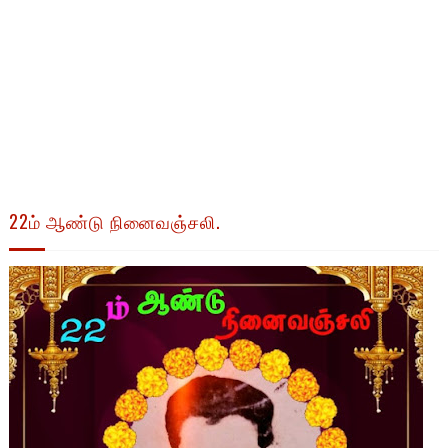
22ம் ஆண்டு நினைவஞ்சலி.