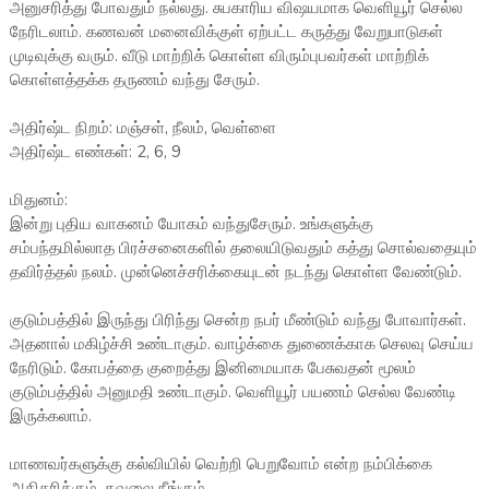
அனுசரித்து போவதும் நல்லது. சுபகாரிய விஷயமாக வெளியூர் செல்ல
நேரிடலாம். கணவன் மனைவிக்குள் ஏற்பட்ட கருத்து வேறுபாடுகள்
முடிவுக்கு வரும். வீடு மாற்றிக் கொள்ள விரும்புபவர்கள் மாற்றிக்
கொள்ளத்தக்க தருணம் வந்து சேரும்.
அதிர்ஷ்ட நிறம்: மஞ்சள், நீலம், வெள்ளை
அதிர்ஷ்ட எண்கள்: 2, 6, 9
மிதுனம்:
இன்று புதிய வாகனம் யோகம் வந்துசேரும். உங்களுக்கு
சம்பந்தமில்லாத பிரச்சனைகளில் தலையிடுவதும் கத்து சொல்வதையும்
தவிர்த்தல் நலம். முன்னெச்சரிக்கையுடன் நடந்து கொள்ள வேண்டும்.
குடும்பத்தில் இருந்து பிரிந்து சென்ற நபர் மீண்டும் வந்து போவார்கள்.
அதனால் மகிழ்ச்சி உண்டாகும். வாழ்க்கை துணைக்காக செலவு செய்ய
நேரிடும். கோபத்தை குறைத்து இனிமையாக பேசுவதன் மூலம்
குடும்பத்தில் அனுமதி உண்டாகும். வெளியூர் பயணம் செல்ல வேண்டி
இருக்கலாம்.
மாணவர்களுக்கு கல்வியில் வெற்றி பெறுவோம் என்ற நம்பிக்கை
அதிகரிக்கும். கவலை நீங்கும்.