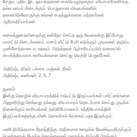
சேரும். புதிய இட ஒப்பந்தங்கள் கையெழுத்தாகும். வியாபாரிகளிக்கு
நல்ல லாபம் கிடைக்கும். பொதுவான விஷயங்களில்
தலையிடுவோருக்கு உங்கள் கருத்துக்களை மற்றவர்கள்
ஆமோதிப்பார்கள்.
கலைத்துறையினருக்கு என்றோ செய்த ஒரு வேலைக்கு இப்போது
பாராட்டு கிடைக்கலாம். மனம் விட்டு பேசி எடுக்கும் முடிவுகள் குடும்ப
முன்னேற்றமடைய உதவும். அடுத்தவர் ஆச்சரியப்படும் வகையில்
சாமர்த்தியமாக காரியங்களை செய்து வெற்றி பெறுவீர்கள்.
அதிர்ஷ்ட நிறம்: பச்சை, மஞ்சள், நீலம்
அதிர்ஷ்ட எண்கள்: 2, 5, 7
துலாம்:
இன்று தொழில் வியாபாரத்தில் ஈடுபட்டு இருப்பவர்கள் பார்ட்னர்களை
அனுசரித்து செல்வது நல்லது. வியாபாரம் தொடர்பாக செய்து முடிக்க
நினைக்கும் காரியங்கள் தள்ளிபோகலாம். உத்தியோகத்தில்
இருப்பவர்களுக்கு வீண் அலைச்சல் வேலைப் பளு இருக்கும்.
பணி நிமித்தமாக நேரத்திற்கு அதிகமாக உழைக்க வேண்டியதிருக்கும்.
பெண்களால் இருந்த தொல்லைகள் மறைந்து நிம்மதி பிறக்கும்.