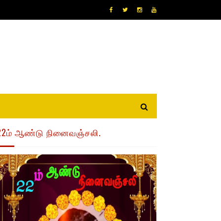
22ம் ஆண்டு நினைவஞ்சலி.