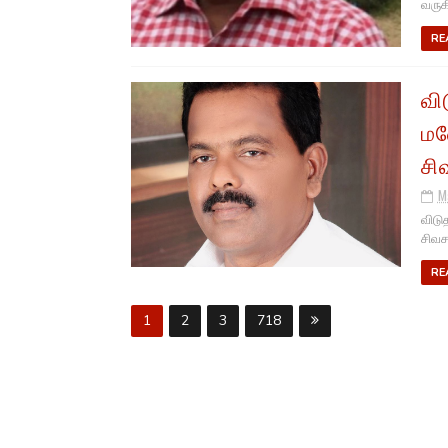
வருகி
RE
வி
மன
சி
M
விடு
சிவச
RE
1
2
3
718