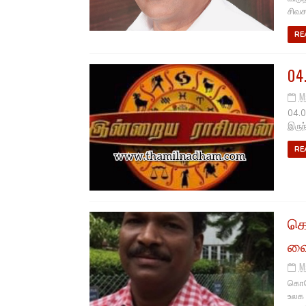
சிவச
RE
04
M
04.0
இருந
RE
கொ
வை
M
கொரோ
உலக 