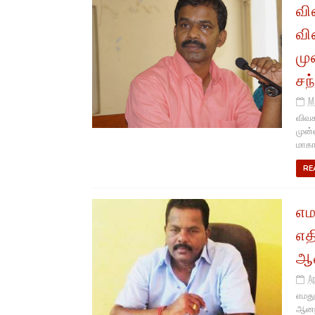
வி
வி
மு
சந
M
விவச
முன்
மாக
RE
எம
எத
ஆன
Ap
எமது
ஆனந்