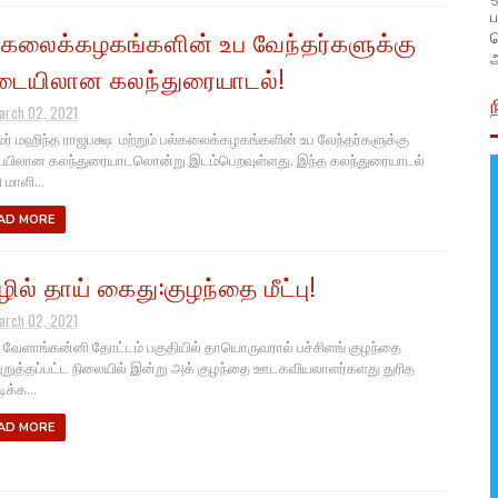
ப
்கலைக்கழகங்களின் உப வேந்தர்களுக்கு
அ
ையிலான கலந்துரையாடல்!
arch 02, 2021
மர் மஹிந்த ராஜபக்ஷ மற்றும் பல்கலைக்கழகங்களின் உப வேந்தர்களுக்கு
ிலான கலந்துரையாடலொன்று இடம்பெறவுள்ளது. இந்த கலந்துரையாடல்
 மாளி...
AD MORE
ழில் தாய் கைது:குழந்தை மீட்பு!
arch 02, 2021
. வேளாங்கன்னி தோட்டம் பகுதியில் தாயொருவரால் பச்சிளங் குழந்தை
புறுத்தப்பட்ட நிலையில் இன்று அக் குழந்தை ஊடகவியலாளர்களது துரித
க்க...
AD MORE