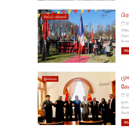
பி
சிறப்புப் பதிவுகள்
M
சிறி
தொடக
போரா
RE
மு
இலங்கை
கோ
M
ஐ.நா
நிலை
கோரிய
RE