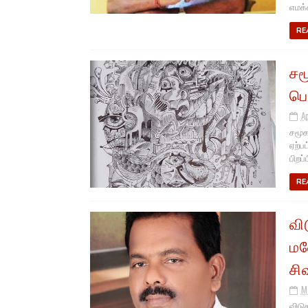
எமக்
RE
சம
பெ
Ap
சமூக
ஏற்ப
பிறப்ப
RE
வி
மன
சி
M
விடு