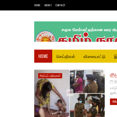
HOME
ABOUT
CONTACT
HOME
செய்திகள்
விளையாட்டு
இ
கு
சிறப்புப் பதிவுகள்
M
யாழ்
துன்
RE