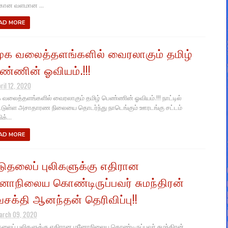
கான வளமான ...
AD MORE
ூக வலைத்தளங்களில் வைரலாகும் தமிழ்
ண்ணின் ஓவியம்.!!!
ril 12, 2020
 வலைத்தளங்களில் வைரலாகும் தமிழ் பெண்ணின் ஓவியம்.!!! நாட்டில்
ட்டுள்ள அசாதாரண நிலையை தொடர்ந்து நாடெங்கும் ஊரடங்கு சட்டம்
ிக்...
AD MORE
டுதலைப் புலிகளுக்கு எதிரான
ோநிலைய கொண்டிருப்பவர் சுமந்திரன்
வசக்தி ஆனந்தன் தெரிவிப்பு!!
arch 09, 2020
தலைப் புலிகளுக்கு எதிரான மனோநிலைய கொண்டிருப்பவர் சுமந்திரன்