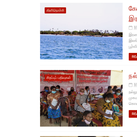
கோ
கிளிநொச்சி
இர
M
இரணை
இலங்
பூர்வ
RE
நல
சிறப்புப் பதிவுகள்
M
நல்ல
முகம
கொண்
RE