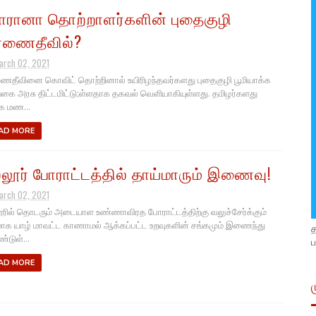
ரானா தொற்றாளர்களின் புதைகுழி
ணைதீவில்?
arch 02, 2021
தீவினை கொவிட் தொற்றினால் உயிரிழந்தவர்களது புதைகுழி பூமியாக்க
கை அரசு திட்டமிட்டு;ள்ளதாக தகவல் வெளியாகியுள்ளது. தமிழர்களது
ீக மண...
AD MORE
்லூர் போராட்டத்தில் தாய்மாரும் இணைவு!
arch 02, 2021
ூரில் தொடரும் அடையாள உண்ணாவிரத போராட்டத்திற்கு வலுச்சேர்க்கும்
ாக யாழ் மாவட்ட காணாமல் ஆக்கப்பட்ட உறவுகளின் சங்கமும் இணைந்து
டுள்...
ப
AD MORE