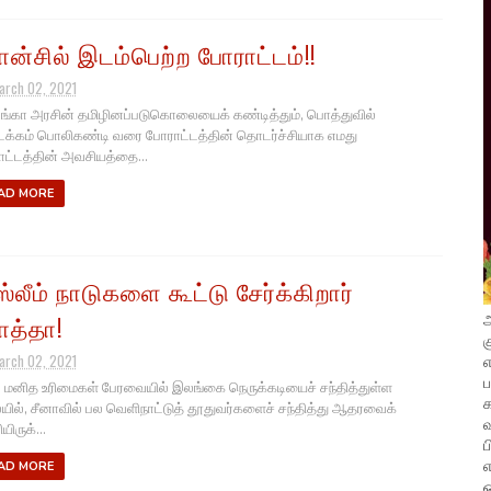
ரான்சில் இடம்பெற்ற போராட்டம்!!
arch 02, 2021
லங்கா அரசின் தமிழினப்படுகொலையைக் கண்டித்தும், பொத்துவில்
்கம் பொலிகண்டி வரை போராட்டத்தின் தொடர்ச்சியாக எமது
ட்டத்தின் அவசியத்தை...
AD MORE
ஸ்லீம் நாடுகளை கூட்டு சேர்க்கிறார்
அ
த்தா!
க
எ
arch 02, 2021
. மனித உரிமைகள் பேரவையில் இலங்கை நெருக்கடியைச் சந்தித்துள்ள
யில், சீனாவில் பல வெளிநாட்டுத் தூதுவர்களைச் சந்தித்து ஆதரவைக்
வ
ிருக்...
ப
எ
AD MORE