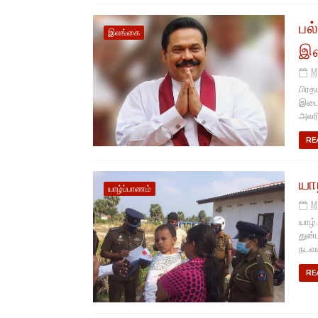
பல
இலங்கை
இட
M
பிரத
இடைய
அலரி
RE
யா
யாழ்ப்பாணம்
M
யாழ்
துன்
நடவடி
RE