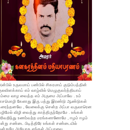
ன்பில் உருவமாய் பண்பில் சிகரமாய் குடும்பத்தின்
ுலவிளக்காய் எம் வாழ்வில் மெழுகுவர்த்தியாய்
ம்மை வாழ வைத்த எம் அருமை அப்பாவே . உம்
பாசமொழி கேளாது இரு பத்து இரண்டு ஆண்டுகள்
கரைந்தனவே , வேலைக்கு சென்ற அப்பா வருவாரென
ழிமேல் விழி வைத்து காத்திருந்தோமே . உங்கள்
ிரிவறிந்து உணர்வற்ற மரங்களானோமே , ஈழம் ஈழம்
ன்று சண்டை பிடித்திரே உங்கள் சண்டையில்
ஒன்றுமே அறியாத எங்கள் அப்பாவை