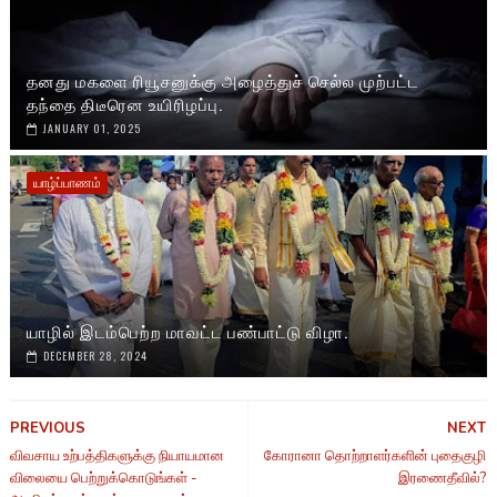
தனது மகளை ரியூசனுக்கு அழைத்துச் செல்ல முற்பட்ட
தந்தை திடீரென உயிரிழப்பு.
JANUARY 01, 2025
யாழ்ப்பாணம்
யாழில் இடம்பெற்ற மாவட்ட பண்பாட்டு விழா.
DECEMBER 28, 2024
PREVIOUS
NEXT
விவசாய உற்பத்திகளுக்கு நியாயமான
கோரானா தொற்றாளர்களின் புதைகுழி
விலையை பெற்றுக்கொடுங்கள் -
இரணைதீவில்?