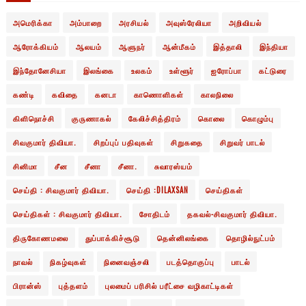
அமெரிக்கா
அம்பாறை
அரசியல்
அவுஸ்ரேலியா
அறிவியல்
ஆரோக்கியம்
ஆலயம்
ஆளுநர்
ஆன்மீகம்
இத்தாலி
இந்தியா
இந்தோனேசியா
இலங்கை
உலகம்
உள்ளூர்
ஐரோப்பா
கட்டுரை
கண்டி
கவிதை
கனடா
காணொளிகள்
காலநிலை
கிளிநொச்சி
குருணாகல்
கேலிச்சித்திரம்
கொலை
கொழும்பு
சிவகுமார் திவியா.
சிறப்புப் பதிவுகள்
சிறுகதை
சிறுவர் பாடல்
சினிமா
சீன
சீனா
சீனா.
சுவாரஸ்யம்
செய்தி : சிவகுமார் திவியா.
செய்தி :DILAXSAN
செய்திகள்
செய்திகள் : சிவகுமார் திவியா.
சோதிடம்
தகவல்-சிவகுமார் திவியா.
திருகோணமலை
துப்பாக்கிச்சூடு
தென்னிலங்கை
தொழில்நுட்பம்
நாவல்
நிகழ்வுகள்
நினைவஞ்சலி
படத்தொகுப்பு
பாடல்
பிரான்ஸ்
புத்தளம்
புலமைப் பரிசில் பரீட்சை வழிகாட்டிகள்