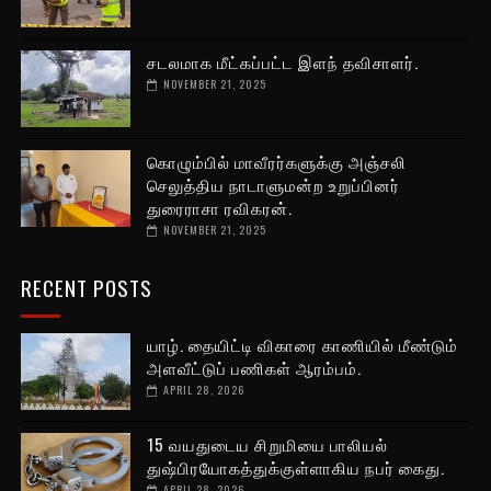
சடலமாக மீட்கப்பட்ட இளந் தவிசாளர்.
NOVEMBER 21, 2025
கொழும்பில் மாவீரர்களுக்கு அஞ்சலி
செலுத்திய நாடாளுமன்ற உறுப்பினர்
துரைராசா ரவிகரன்.
NOVEMBER 21, 2025
RECENT POSTS
யாழ். தையிட்டி விகாரை காணியில் மீண்டும்
அளவீட்டுப் பணிகள் ஆரம்பம்.
APRIL 28, 2026
15 வயதுடைய சிறுமியை பாலியல்
துஷ்பிரயோகத்துக்குள்ளாகிய நபர் கைது.
APRIL 28, 2026