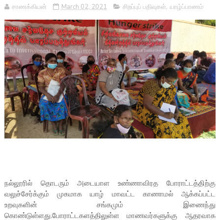
சாணக்கியன்
March 02, 2021
சிறப்புப் பதிவுகள்
,
யாழ்ப்பாணம்
நல்லூரில் தொடரும் அடையாள உண்ணாவிரத போராட்டத்திற்கு
வலுச்சேர்க்கும் முகமாக யாழ் மாவட்ட காணாமல் ஆக்கப்பட்ட
உறவுகளின் சங்கமும் இணைந்து
கொண்டுள்ளது.போராட்டகளத்திலுள்ள மாணவர்களுக்கு ஆதரவாக