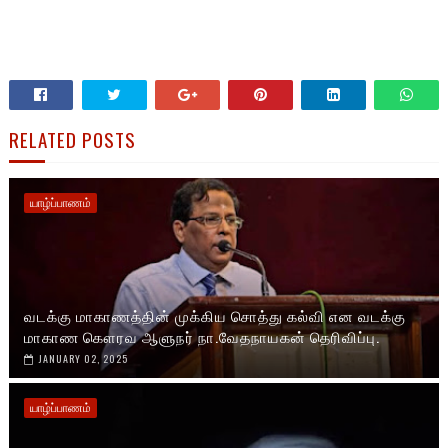
RELATED POSTS
யாழ்ப்பாணம்
வடக்கு மாகாணத்தின் முக்கிய சொத்து கல்வி என வடக்கு
மாகாண கௌரவ ஆளுநர் நா.வேதநாயகன் தெரிவிப்பு.
JANUARY 02, 2025
யாழ்ப்பாணம்