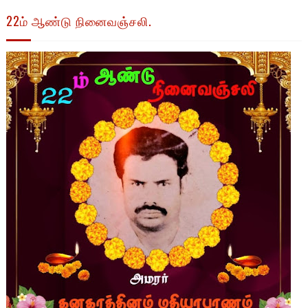
22ம் ஆண்டு நினைவஞ்சலி.