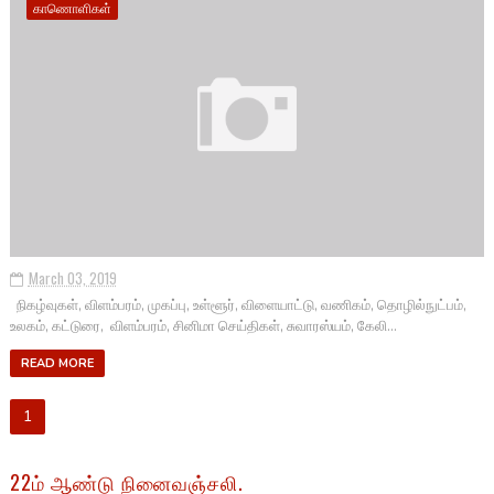
காணொளிகள்
March 03, 2019
நிகழ்வுகள், விளம்பரம், முகப்பு, உள்ளூர், விளையாட்டு, வணிகம், தொழில்நுட்பம்,
உலகம், கட்டுரை, விளம்பரம், சினிமா செய்திகள், சுவாரஸ்யம், கேலி...
READ MORE
1
22ம் ஆண்டு நினைவஞ்சலி.