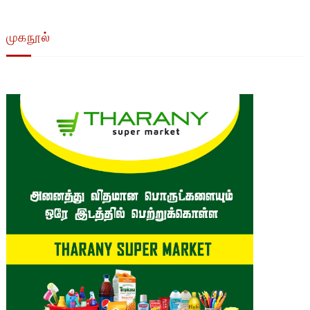
முகநூல்