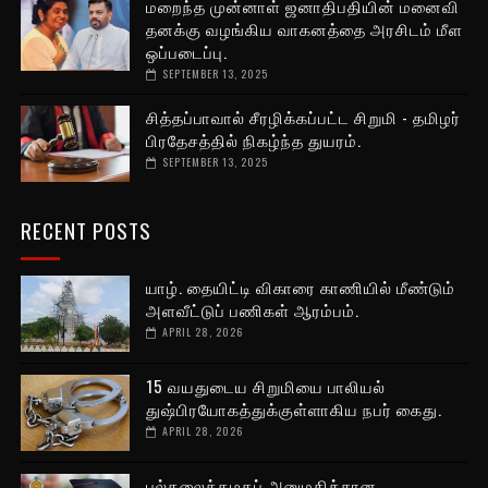
மறைந்த முன்னாள் ஜனாதிபதியின் மனைவி
தனக்கு வழங்கிய வாகனத்தை அரசிடம் மீள
ஒப்படைப்பு.
SEPTEMBER 13, 2025
சித்தப்பாவால் சீரழிக்கப்பட்ட சிறுமி - தமிழர்
பிரதேசத்தில் நிகழ்ந்த துயரம்.
SEPTEMBER 13, 2025
RECENT POSTS
யாழ். தையிட்டி விகாரை காணியில் மீண்டும்
அளவீட்டுப் பணிகள் ஆரம்பம்.
APRIL 28, 2026
15 வயதுடைய சிறுமியை பாலியல்
துஷ்பிரயோகத்துக்குள்ளாகிய நபர் கைது.
APRIL 28, 2026
பல்கலைக்கழகப் அனுமதிக்கான