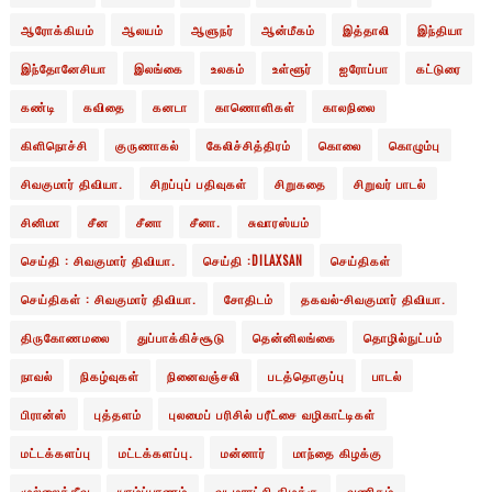
ஆரோக்கியம்
ஆலயம்
ஆளுநர்
ஆன்மீகம்
இத்தாலி
இந்தியா
இந்தோனேசியா
இலங்கை
உலகம்
உள்ளூர்
ஐரோப்பா
கட்டுரை
கண்டி
கவிதை
கனடா
காணொளிகள்
காலநிலை
கிளிநொச்சி
குருணாகல்
கேலிச்சித்திரம்
கொலை
கொழும்பு
சிவகுமார் திவியா.
சிறப்புப் பதிவுகள்
சிறுகதை
சிறுவர் பாடல்
சினிமா
சீன
சீனா
சீனா.
சுவாரஸ்யம்
செய்தி : சிவகுமார் திவியா.
செய்தி :DILAXSAN
செய்திகள்
செய்திகள் : சிவகுமார் திவியா.
சோதிடம்
தகவல்-சிவகுமார் திவியா.
திருகோணமலை
துப்பாக்கிச்சூடு
தென்னிலங்கை
தொழில்நுட்பம்
நாவல்
நிகழ்வுகள்
நினைவஞ்சலி
படத்தொகுப்பு
பாடல்
பிரான்ஸ்
புத்தளம்
புலமைப் பரிசில் பரீட்சை வழிகாட்டிகள்
மட்டக்களப்பு
மட்டக்களப்பு.
மன்னார்
மாந்தை கிழக்கு
முல்லைத்தீவு
யாழ்ப்பாணம்
வடமராட்சி கிழக்கு
வணிகம்