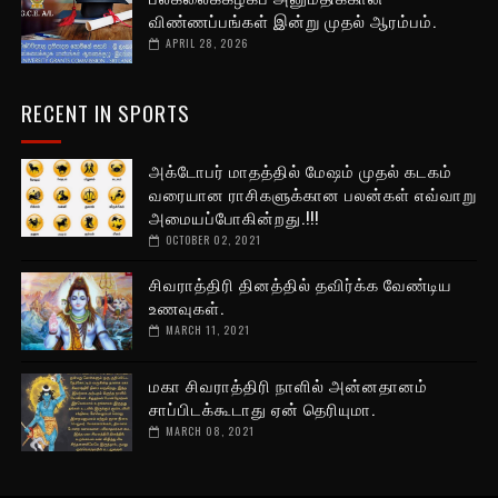
விண்ணப்பங்கள் இன்று முதல் ஆரம்பம்.
APRIL 28, 2026
RECENT IN SPORTS
அக்டோபர் மாதத்தில் மேஷம் முதல் கடகம்
வரையான ராசிகளுக்கான பலன்கள் எவ்வாறு
அமையப்போகின்றது.!!!
OCTOBER 02, 2021
சிவராத்திரி தினத்தில் தவிர்க்க வேண்டிய
உணவுகள்.
MARCH 11, 2021
மகா சிவராத்திரி நாளில் அன்னதானம்
சாப்பிடக்கூடாது ஏன் தெரியுமா.
MARCH 08, 2021