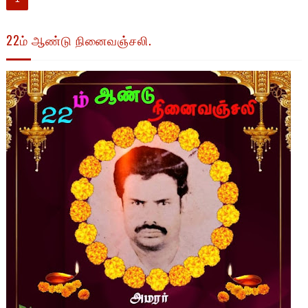
22ம் ஆண்டு நினைவஞ்சலி.