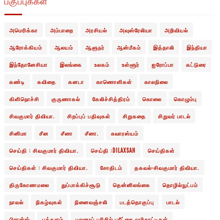
பகுப்புக்கள்
அமெரிக்கா
அம்பாறை
அரசியல்
அவுஸ்ரேலியா
அறிவியல்
ஆரோக்கியம்
ஆலயம்
ஆளுநர்
ஆன்மீகம்
இத்தாலி
இந்தியா
இந்தோனேசியா
இலங்கை
உலகம்
உள்ளூர்
ஐரோப்பா
கட்டுரை
கண்டி
கவிதை
கனடா
காணொளிகள்
காலநிலை
கிளிநொச்சி
குருணாகல்
கேலிச்சித்திரம்
கொலை
கொழும்பு
சிவகுமார் திவியா.
சிறப்புப் பதிவுகள்
சிறுகதை
சிறுவர் பாடல்
சினிமா
சீன
சீனா
சீனா.
சுவாரஸ்யம்
செய்தி : சிவகுமார் திவியா.
செய்தி :DILAXSAN
செய்திகள்
செய்திகள் : சிவகுமார் திவியா.
சோதிடம்
தகவல்-சிவகுமார் திவியா.
திருகோணமலை
துப்பாக்கிச்சூடு
தென்னிலங்கை
தொழில்நுட்பம்
நாவல்
நிகழ்வுகள்
நினைவஞ்சலி
படத்தொகுப்பு
பாடல்
பிரான்ஸ்
புத்தளம்
புலமைப் பரிசில் பரீட்சை வழிகாட்டிகள்