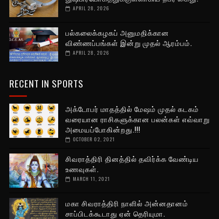
APRIL 28, 2026
பல்கலைக்கழகப் அனுமதிக்கான
விண்ணப்பங்கள் இன்று முதல் ஆரம்பம்.
APRIL 28, 2026
RECENT IN SPORTS
அக்டோபர் மாதத்தில் மேஷம் முதல் கடகம்
வரையான ராசிகளுக்கான பலன்கள் எவ்வாறு
அமையப்போகின்றது.!!!
OCTOBER 02, 2021
சிவராத்திரி தினத்தில் தவிர்க்க வேண்டிய
உணவுகள்.
MARCH 11, 2021
மகா சிவராத்திரி நாளில் அன்னதானம்
சாப்பிடக்கூடாது ஏன் தெரியுமா.