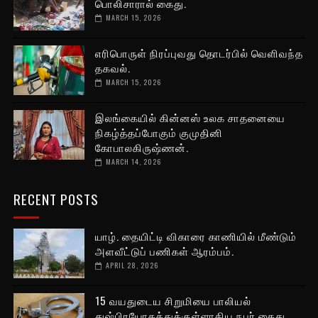
பொலிசாரால் கைது.
MARCH 15, 2026
எரிபொருள் நிரப்புவது தொடர்பில் வெளிவந்த
தகவல்.
MARCH 15, 2026
இலங்கையில் கின்னஸ் உலக சாதனையை
நிகழ்த்தப்போகும் குமுதினி
கோபாலகிருஷ்ணன்.
MARCH 14, 2026
RECENT POSTS
யாழ். தையிட்டி விகாரை காணியில் மீண்டும்
அளவீட்டுப் பணிகள் ஆரம்பம்.
APRIL 28, 2026
15 வயதுடைய சிறுமியை பாலியல்
துஷ்பிரயோகத்துக்குள்ளாகிய நபர் கைது.