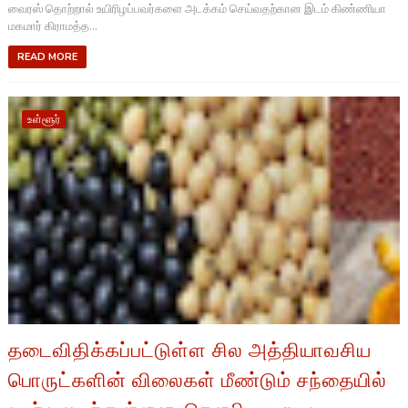
வைரஸ் தொற்றால் உயிரிழப்பவர்களை அடக்கம் செய்வதற்கான இடம் கிண்ணியா
மகமார் கிராமத்த...
READ MORE
உள்ளூர்
தடைவிதிக்கப்பட்டுள்ள சில அத்தியாவசிய
பொருட்களின் விலைகள் மீண்டும் சந்தையில்
உயர்வடைந்துள்ளன. கௌபி, பயறு, உ