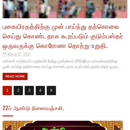
புகையிரதத்திற்கு முன் பாய்ந்து தற்கொலை
செய்து கொண்டதாக கூறப்படும் குடும்பஸ்தர்
ஒருவருக்கு கொரோனா தொற்று உறுதி.
March 07, 2021
மன்னார் சாந்திபுரம் பகுதியில் நேற்று முன்தினம் (05) இரவு புகையிரதத்திற்கு
முன் பாய்ந்து தற்கொலை செய்து கொண்டதாக கூறப்படும் குடும்பஸ்தர் ஒருவ...
READ MORE
1
2
3
4
22ம் ஆண்டு நினைவஞ்சலி.