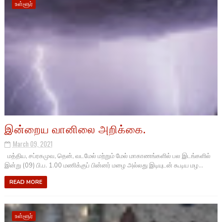
உள்ளூர்
இன்றைய வானிலை அறிக்கை.
March 09, 2021
மத்திய, சப்ரகமுவ, தென், வடமேல் மற்றும் மேல் மாகாணங்களில் பல இடங்களில்
இன்று (09) பி.ப. 1.00 மணிக்குப் பின்னர் மழை அல்லது இடியுடன் கூடிய மழ...
READ MORE
உள்ளூர்