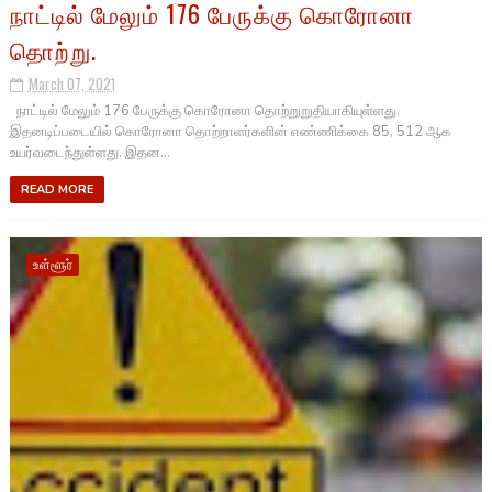
நாட்டில் மேலும் 176 பேருக்கு கொரோனா
தொற்று.
March 07, 2021
நாட்டில் மேலும் 176 பேருக்கு கொரோனா தொற்றுறுதியாகியுள்ளது.
இதனடிப்படையில் கொரோனா தொற்றாளர்களின் எண்ணிக்கை 85, 512 ஆக
உயர்வடைந்துள்ளது. இதன...
READ MORE
உள்ளூர்