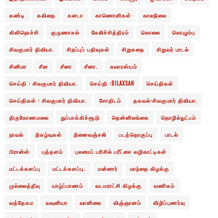
கண்டி
கவிதை
கனடா
காணொளிகள்
காலநிலை
கிளிநொச்சி
குருணாகல்
கேலிச்சித்திரம்
கொலை
கொழும்பு
சிவகுமார் திவியா.
சிறப்புப் பதிவுகள்
சிறுகதை
சிறுவர் பாடல்
சினிமா
சீன
சீனா
சீனா.
சுவாரஸ்யம்
செய்தி : சிவகுமார் திவியா.
செய்தி :DILAXSAN
செய்திகள்
செய்திகள் : சிவகுமார் திவியா.
சோதிடம்
தகவல்-சிவகுமார் திவியா.
திருகோணமலை
துப்பாக்கிச்சூடு
தென்னிலங்கை
தொழில்நுட்பம்
நாவல்
நிகழ்வுகள்
நினைவஞ்சலி
படத்தொகுப்பு
பாடல்
பிரான்ஸ்
புத்தளம்
புலமைப் பரிசில் பரீட்சை வழிகாட்டிகள்
மட்டக்களப்பு
மட்டக்களப்பு.
மன்னார்
மாந்தை கிழக்கு
முல்லைத்தீவு
யாழ்ப்பாணம்
வடமராட்சி கிழக்கு
வணிகம்
வத்தேகம
வவுனியா
வானிலை
விஞ்ஞானம்
விழிப்புணர்வு