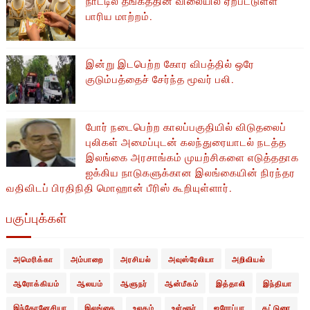
பாரிய மாற்றம்.
இன்று இடபெற்ற கோர விபத்தில் ஒரே
குடும்பத்தைச் சேர்ந்த மூவர் பலி.
போர் நடைபெற்ற காலப்பகுதியில் ​​விடுதலைப்
புலிகள் அமைப்புடன் கலந்துரையாடல் நடத்த
இலங்கை அரசாங்கம் முயற்சிகளை எடுத்ததாக
ஐக்கிய நாடுகளுக்கான இலங்கையின் நிரந்தர
வதிவிடப் பிரதிநிதி மொஹான் பீரிஸ் கூறியுள்ளார்.
பகுப்புக்கள்
அமெரிக்கா
அம்பாறை
அரசியல்
அவுஸ்ரேலியா
அறிவியல்
ஆரோக்கியம்
ஆலயம்
ஆளுநர்
ஆன்மீகம்
இத்தாலி
இந்தியா
இந்தோனேசியா
இலங்கை
உலகம்
உள்ளூர்
ஐரோப்பா
கட்டுரை