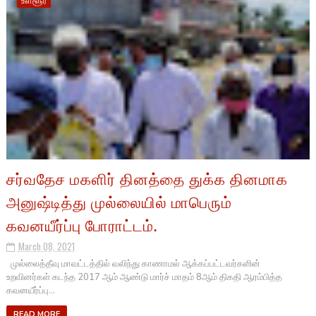
உள்ளூர்
சர்வதேச மகளிர் தினத்தை துக்க தினமாக
அனுஷ்டித்து முல்லையில் மாபெரும்
கவனயீர்ப்பு போராட்டம்.
March 08, 2021
முல்லைத்தீவு மாவட்டத்தில் வலிந்து காணாமல் ஆக்கப்பட்டவர்களின்
உறவினர்கள் கடந்த 2017 ஆம் ஆண்டு மார்ச் மாதம் 8ஆம் திகதி ஆரம்பித்த
கவனயீர்ப்பு...
READ MORE