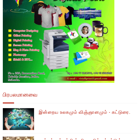
பிரபலமானவை
இன்றைய உலகமும் விஞ்ஞானமும் - கட்டுரை.
நாட்டில் தங்கத்தின் விலையில் ஏற்பட்டுள்ள