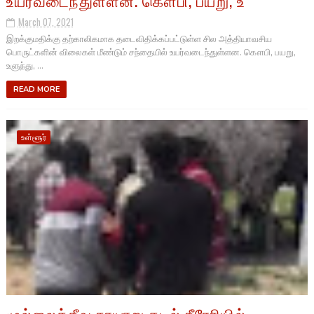
March 07, 2021
இறக்குமதிக்கு தற்காலிகமாக தடைவிதிக்கப்பட்டுள்ள சில அத்தியாவசிய
பொருட்களின் விலைகள் மீண்டும் சந்தையில் உயர்வடைந்துள்ளன. கௌபி, பயறு,
உளுந்து, ...
READ MORE
உள்ளூர்
முல்லைத்தீவு நாயாறு கடல் நீரேரியில்