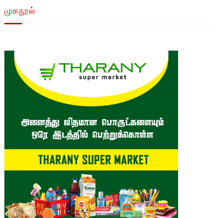
முகநூல்