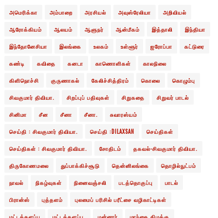
அமெரிக்கா
அம்பாறை
அரசியல்
அவுஸ்ரேலியா
அறிவியல்
ஆரோக்கியம்
ஆலயம்
ஆளுநர்
ஆன்மீகம்
இத்தாலி
இந்தியா
இந்தோனேசியா
இலங்கை
உலகம்
உள்ளூர்
ஐரோப்பா
கட்டுரை
கண்டி
கவிதை
கனடா
காணொளிகள்
காலநிலை
கிளிநொச்சி
குருணாகல்
கேலிச்சித்திரம்
கொலை
கொழும்பு
சிவகுமார் திவியா.
சிறப்புப் பதிவுகள்
சிறுகதை
சிறுவர் பாடல்
சினிமா
சீன
சீனா
சீனா.
சுவாரஸ்யம்
செய்தி : சிவகுமார் திவியா.
செய்தி :DILAXSAN
செய்திகள்
செய்திகள் : சிவகுமார் திவியா.
சோதிடம்
தகவல்-சிவகுமார் திவியா.
திருகோணமலை
துப்பாக்கிச்சூடு
தென்னிலங்கை
தொழில்நுட்பம்
நாவல்
நிகழ்வுகள்
நினைவஞ்சலி
படத்தொகுப்பு
பாடல்
பிரான்ஸ்
புத்தளம்
புலமைப் பரிசில் பரீட்சை வழிகாட்டிகள்
மட்டக்களப்பு
மட்டக்களப்பு.
மன்னார்
மாந்தை கிழக்கு