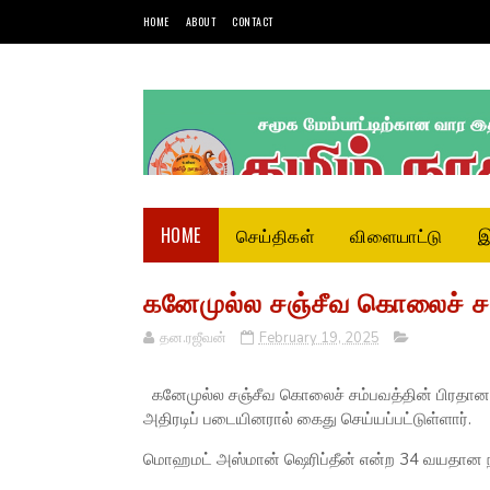
HOME
ABOUT
CONTACT
HOME
செய்திகள்
விளையாட்டு
இ
கனேமுல்ல சஞ்சீவ கொலைச் சம
தன.ரஜீவன்
February 19, 2025
கனேமுல்ல சஞ்சீவ கொலைச் சம்பவத்தின் பிரதான ச
அதிரடிப் படையினரால் கைது செய்யப்பட்டுள்ளார்.
மொஹமட் அஸ்மான் ஷெரிப்தீன் என்ற 34 வயதான நப