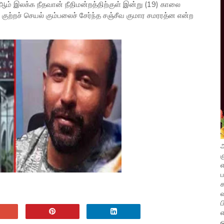
 ஆம் இலக்க நீதவான் நீதிமன்றத்திற்குள் இன்று (19) காலை
்ட குற்றச் செயல் கும்பலைச் சேர்ந்த சஞ்சீவ குமார சமரரத்ன என்ற
அ
க
எ
வ
ப
எ