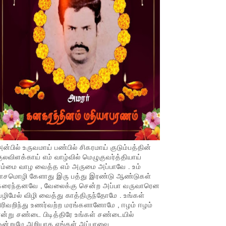
ன்பில் உருவமாய் பண்பில் சிகரமாய் குடும்பத்தின்
ுலவிளக்காய் எம் வாழ்வில் மெழுகுவர்த்தியாய்
ம்மை வாழ வைத்த எம் அருமை அப்பாவே . உம்
பாசமொழி கேளாது இரு பத்து இரண்டு ஆண்டுகள்
கரைந்தனவே , வேலைக்கு சென்ற அப்பா வருவாரென
ழிமேல் விழி வைத்து காத்திருந்தோமே . உங்கள்
ிரிவறிந்து உணர்வற்ற மரங்களானோமே , ஈழம் ஈழம்
ன்று சண்டை பிடித்திரே உங்கள் சண்டையில்
ஒன்றுமே அறியாத எங்கள் அப்பாவை