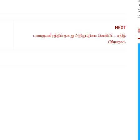
ப
அ
NEXT
பாராளுமன்றத்தில் தனது அதிருப்தியை வெளியிட்ட சஜித்
பிரேமதாச.