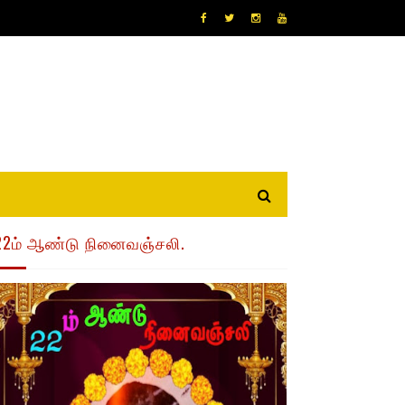
22ம் ஆண்டு நினைவஞ்சலி.