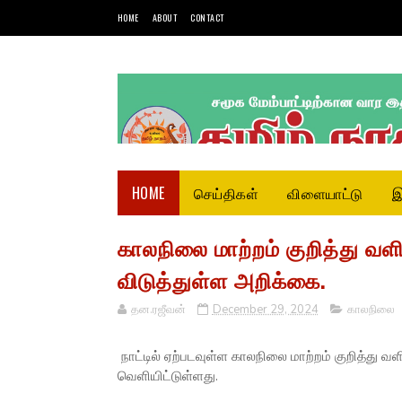
HOME
ABOUT
CONTACT
HOME
செய்திகள்
விளையாட்டு
இ
காலநிலை மாற்றம் குறித்து 
விடுத்துள்ள அறிக்கை.
தன.ரஜீவன்
December 29, 2024
காலநிலை
நாட்டில் ஏற்படவுள்ள காலநிலை மாற்றம் குறித்த
வெளியிட்டுள்ளது.