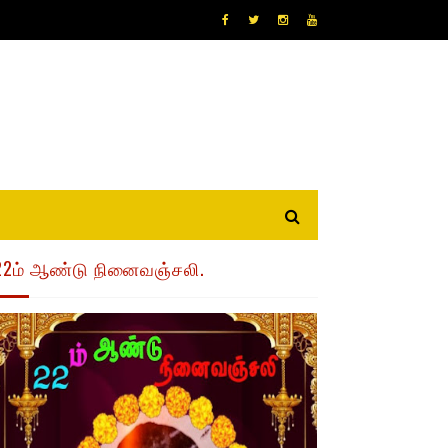
22ம் ஆண்டு நினைவஞ்சலி.