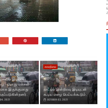
ப
அ
காலநிலை
ற்றும் வடமேல்
களில் இடியுடன்
ழை - பொது மக்கள்
ாக இருக்குமாறு
நாட்டில் இன்றிரவு இடியுடன்
்தப்படுகின்றனர்.
கூடிய மழை பெய்யக்கூடும்.
04, 2021
OCTOBER 03, 2021