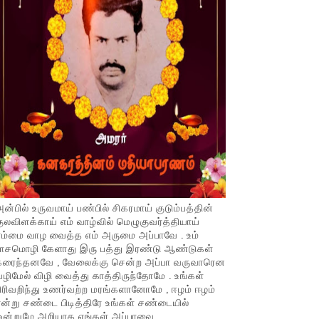
ன்பில் உருவமாய் பண்பில் சிகரமாய் குடும்பத்தின்
ுலவிளக்காய் எம் வாழ்வில் மெழுகுவர்த்தியாய்
ம்மை வாழ வைத்த எம் அருமை அப்பாவே . உம்
பாசமொழி கேளாது இரு பத்து இரண்டு ஆண்டுகள்
கரைந்தனவே , வேலைக்கு சென்ற அப்பா வருவாரென
ழிமேல் விழி வைத்து காத்திருந்தோமே . உங்கள்
ிரிவறிந்து உணர்வற்ற மரங்களானோமே , ஈழம் ஈழம்
ன்று சண்டை பிடித்திரே உங்கள் சண்டையில்
ஒன்றுமே அறியாத எங்கள் அப்பாவை