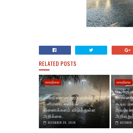
RELATED POSTS
காலநிலை
காலநிலை
வடக்கு ம
காலநிலை மாற்றம் குறித்து
மாகாணங்
வளிமண்டலவியல்
கூடிய ம
திணைக்களம் விடுத்துள்ள
அவதானம
அறிக்கை.
அறிவுறுத
DECEMBER 29, 2024
OCTOBER 