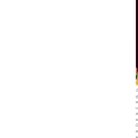
அ
க
எ
வ
ப
எ