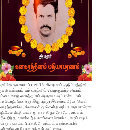
ன்பில் உருவமாய் பண்பில் சிகரமாய் குடும்பத்தின்
ுலவிளக்காய் எம் வாழ்வில் மெழுகுவர்த்தியாய்
ம்மை வாழ வைத்த எம் அருமை அப்பாவே . உம்
பாசமொழி கேளாது இரு பத்து இரண்டு ஆண்டுகள்
கரைந்தனவே , வேலைக்கு சென்ற அப்பா வருவாரென
ழிமேல் விழி வைத்து காத்திருந்தோமே . உங்கள்
ிரிவறிந்து உணர்வற்ற மரங்களானோமே , ஈழம் ஈழம்
ன்று சண்டை பிடித்திரே உங்கள் சண்டையில்
ஒன்றுமே அறியாத எங்கள் அப்பாவை