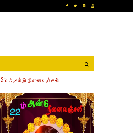
22ம் ஆண்டு நினைவஞ்சலி.