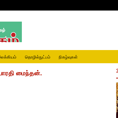
லக்கியம்
தொழில்நுட்பம்
நிகழ்வுகள்
ாரதி மைந்தன்.