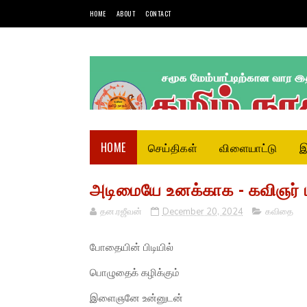
HOME
ABOUT
CONTACT
HOME
செய்திகள்
விளையாட்டு
இ
அடிமையே உனக்காக - கவிஞர் ப
தன.ரஜீவன்
December 20, 2024
கவிதை
போதையின் பிடியில்
பொழுதைக் கழிக்கும்
இளைஞனே உன்னுடன்