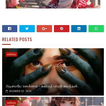
RELATED POSTS
கவிதை
அடிமையே உனக்காக - கவிஞர் பாரதி மைந்தன்.
DECEMBER 20, 2024
கவிதை