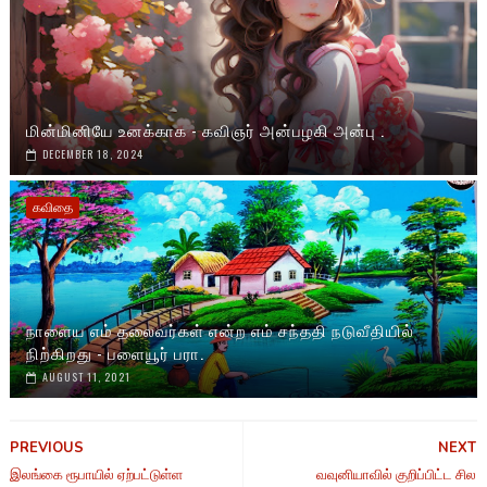
மின்மினியே உனக்காக - கவிஞர் அன்பழகி அன்பு .
DECEMBER 18, 2024
கவிதை
நாளைய எம் தலைவர்கள் என்ற எம் சந்ததி நடுவீதியில்
நிற்கிறது - பளையூர் பரா.
AUGUST 11, 2021
PREVIOUS
NEXT
இலங்கை ரூபாயில் ஏற்பட்டுள்ள
வவுனியாவில் குறிப்பிட்ட சில