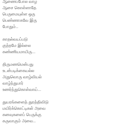
ஆணைப்போல வாழ
ஆசை கொள்ளாதே
பெருமையுள்ள ஒரு
பெண்ணாகவே இரு
போதும்...
காதல்வயப்படு
குற்றமே இல்லை
கண்ணியமாயிரு....
திருமணமென்பது
உடன்படிக்கையல்ல
அதுவொரு வாழ்வியல்
வாழ்ந்துபார்
உணர்ந்துகொள்வாய்....
துயரங்களைத் துரத்திவிடு
மயிர்க்கொட்டிகள் அவை
கனவுகளைப் பெருக்கு
கருவாகும் அவை...