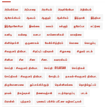
அமெரிக்கா
அம்பாறை
அரசியல்
அவுஸ்ரேலியா
அறிவியல்
ஆரோக்கியம்
ஆலயம்
ஆளுநர்
ஆன்மீகம்
இத்தாலி
இந்தியா
இந்தோனேசியா
இலங்கை
உலகம்
உள்ளூர்
ஐரோப்பா
கட்டுரை
கண்டி
கவிதை
கனடா
காணொளிகள்
காலநிலை
கிளிநொச்சி
குருணாகல்
கேலிச்சித்திரம்
கொலை
கொழும்பு
சிவகுமார் திவியா.
சிறப்புப் பதிவுகள்
சிறுகதை
சிறுவர் பாடல்
சினிமா
சீன
சீனா
சீனா.
சுவாரஸ்யம்
செய்தி : சிவகுமார் திவியா.
செய்தி :DILAXSAN
செய்திகள்
செய்திகள் : சிவகுமார் திவியா.
சோதிடம்
தகவல்-சிவகுமார் திவியா.
திருகோணமலை
துப்பாக்கிச்சூடு
தென்னிலங்கை
தொழில்நுட்பம்
நாவல்
நிகழ்வுகள்
நினைவஞ்சலி
படத்தொகுப்பு
பாடல்
பிரான்ஸ்
புத்தளம்
புலமைப் பரிசில் பரீட்சை வழிகாட்டிகள்