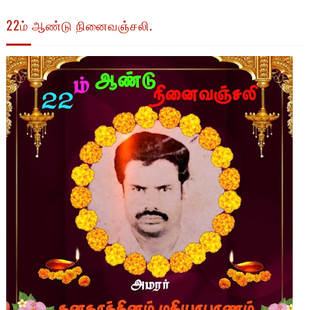
22ம் ஆண்டு நினைவஞ்சலி.