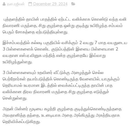
தன.ரஜீவன்
December 29, 2024
புத்தளத்தில் தாயின் பாதத்தில் ஏற்பட்ட வலிக்காக கொண்டு வந்த வலி
நிவாரணி மருந்தை, சிறு குழந்தை ஒன்று குடித்து உயிரிழந்த சம்பவம்
பெரும் சோகத்தை ஏற்படுத்தியுள்ளது.
இச்சம்பவத்தில் கல்லடி பகுதியில் வசிக்கும் 2 வயது 7 மாத வயதுடைய
3 பிள்ளைகளைக் கொண்ட குடும்பத்தின் இளைய பிள்ளையான 2
வயதான எஸ்.ஏ.வினுக மந்தித் என்ற குழந்தையே இவ்வாறு
உயிரிழந்துள்ளது.
3 பிள்ளைகளையும் உறவினர் வீட்டுக்கு அழைத்துச் செல்ல
பெற்றோர்கள் தயார்படுத்திக் கொண்டிருந்த வேளையில், யாருக்கும்
தெரியாமல் உயரமான இடத்தில் வைக்கப்பட்டிருந்த தாயின் பாத
வலிக்கான திரவ நிவாரணி மருந்தை சிறு குழந்தை எடுத்துச்
சென்றுள்ளது.
அதன் பின்னர் மூடியை கழற்றி குழந்தை குடித்துக்கொண்டிருந்ததை
அவதானித்த தந்தை, உடனடியாக அதை அங்கிருந்து அகற்றியதாக
தெரிவிக்கப்படுகிறது.