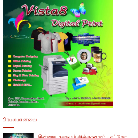
பிரபலமானவை
இன்றைய உலகமும் விஞ்ஞானமும் - கட்டுரை.