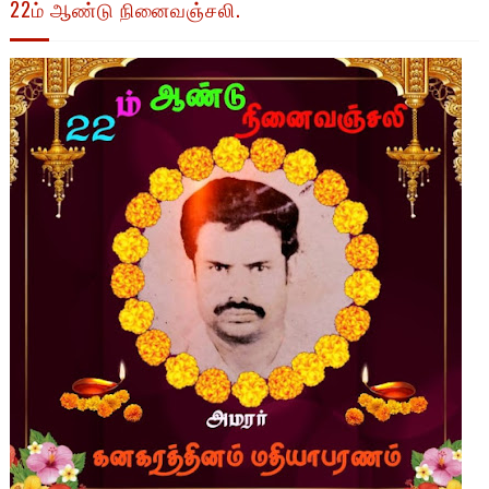
22ம் ஆண்டு நினைவஞ்சலி.