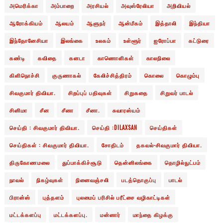
அமெரிக்கா
அம்பாறை
அரசியல்
அவுஸ்ரேலியா
அறிவியல்
ஆரோக்கியம்
ஆலயம்
ஆளுநர்
ஆன்மீகம்
இத்தாலி
இந்தியா
இந்தோனேசியா
இலங்கை
உலகம்
உள்ளூர்
ஐரோப்பா
கட்டுரை
கண்டி
கவிதை
கனடா
காணொளிகள்
காலநிலை
கிளிநொச்சி
குருணாகல்
கேலிச்சித்திரம்
கொலை
கொழும்பு
சிவகுமார் திவியா.
சிறப்புப் பதிவுகள்
சிறுகதை
சிறுவர் பாடல்
சினிமா
சீன
சீனா
சீனா.
சுவாரஸ்யம்
செய்தி : சிவகுமார் திவியா.
செய்தி :DILAXSAN
செய்திகள்
செய்திகள் : சிவகுமார் திவியா.
சோதிடம்
தகவல்-சிவகுமார் திவியா.
திருகோணமலை
துப்பாக்கிச்சூடு
தென்னிலங்கை
தொழில்நுட்பம்
நாவல்
நிகழ்வுகள்
நினைவஞ்சலி
படத்தொகுப்பு
பாடல்
பிரான்ஸ்
புத்தளம்
புலமைப் பரிசில் பரீட்சை வழிகாட்டிகள்
மட்டக்களப்பு
மட்டக்களப்பு.
மன்னார்
மாந்தை கிழக்கு