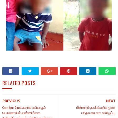
RELATED POSTS
PREVIOUS
NEXT
தொற்றா நோய்களால் பலியாகும்
மின்சாரம் தாக்கியதில் மூவர்
பொலிஸாரின் எண்ணிக்கை
பரிதாபகரமாக உயிரிழப்பு.