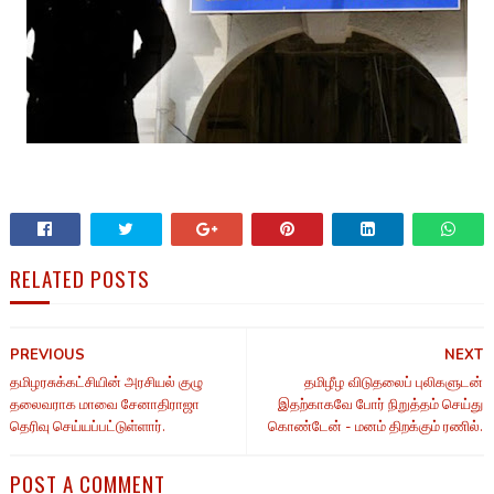
RELATED POSTS
PREVIOUS
NEXT
தமிழரசுக்கட்சியின் அரசியல் குழு
தமிழீழ விடுதலைப் புலிகளுடன்
தலைவராக மாவை சேனாதிராஜா
இதற்காகவே போர் நிறுத்தம் செய்து
தெரிவு செய்யப்பட்டுள்ளார்.
கொண்டேன் - மனம் திறக்கும் ரணில்.
POST A COMMENT