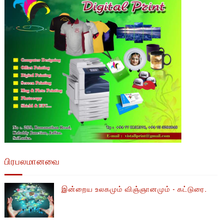
பிரபலமானவை
இன்றைய உலகமும் விஞ்ஞானமும் - கட்டுரை.