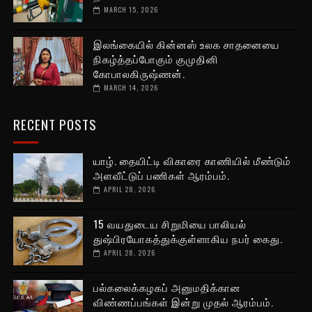
MARCH 15, 2026
இலங்கையில் கின்னஸ் உலக சாதனையை
நிகழ்த்தப்போகும் குமுதினி
கோபாலகிருஷ்ணன்.
MARCH 14, 2026
RECENT POSTS
யாழ். தையிட்டி விகாரை காணியில் மீண்டும்
அளவீட்டுப் பணிகள் ஆரம்பம்.
APRIL 28, 2026
15 வயதுடைய சிறுமியை பாலியல்
துஷ்பிரயோகத்துக்குள்ளாகிய நபர் கைது.
APRIL 28, 2026
பல்கலைக்கழகப் அனுமதிக்கான
விண்ணப்பங்கள் இன்று முதல் ஆரம்பம்.