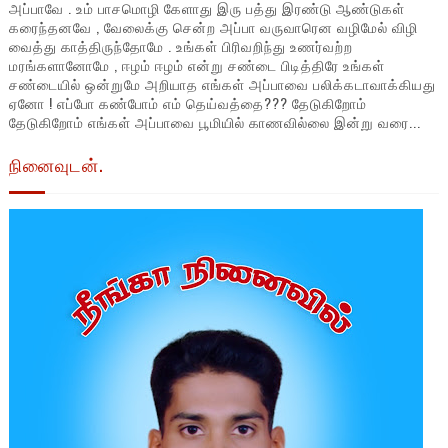
அப்பாவே . உம் பாசமொழி கேளாது இரு பத்து இரண்டு ஆண்டுகள்
கரைந்தனவே , வேலைக்கு சென்ற அப்பா வருவாரென வழிமேல் விழி
வைத்து காத்திருந்தோமே . உங்கள் பிரிவறிந்து உணர்வற்ற
மரங்களானோமே , ஈழம் ஈழம் என்று சண்டை பிடித்திரே உங்கள்
சண்டையில் ஒன்றுமே அறியாத எங்கள் அப்பாவை பலிக்கடாவாக்கியது
ஏனோ ! எப்போ கண்போம் எம் தெய்வத்தை??? தேடுகிறோம்
தேடுகிறோம் எங்கள் அப்பாவை பூமியில் காணவில்லை இன்று வரை...
நினைவுடன்.