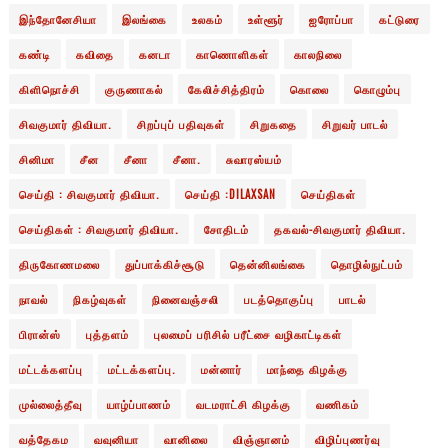
இந்தோனேசியா
இலங்கை
உலகம்
உள்ளூர்
ஐரோப்பா
கட்டுரை
கண்டி
கவிதை
கனடா
காணொளிகள்
காலநிலை
கிளிநொச்சி
குருணாகல்
கேலிச்சித்திரம்
கொலை
கொழும்பு
சிவகுமார் திவியா.
சிறப்புப் பதிவுகள்
சிறுகதை
சிறுவர் பாடல்
சினிமா
சீன
சீனா
சீனா.
சுவாரஸ்யம்
செய்தி : சிவகுமார் திவியா.
செய்தி :DILAXSAN
செய்திகள்
செய்திகள் : சிவகுமார் திவியா.
சோதிடம்
தகவல்-சிவகுமார் திவியா.
திருகோணமலை
துப்பாக்கிச்சூடு
தென்னிலங்கை
தொழில்நுட்பம்
நாவல்
நிகழ்வுகள்
நினைவஞ்சலி
படத்தொகுப்பு
பாடல்
பிரான்ஸ்
புத்தளம்
புலமைப் பரிசில் பரீட்சை வழிகாட்டிகள்
மட்டக்களப்பு
மட்டக்களப்பு.
மன்னார்
மாந்தை கிழக்கு
முல்லைத்தீவு
யாழ்ப்பாணம்
வடமராட்சி கிழக்கு
வணிகம்
வத்தேகம
வவுனியா
வானிலை
விஞ்ஞானம்
விழிப்புணர்வு