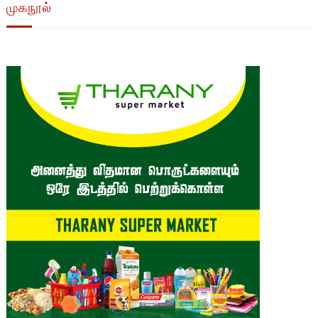
முகநூல்