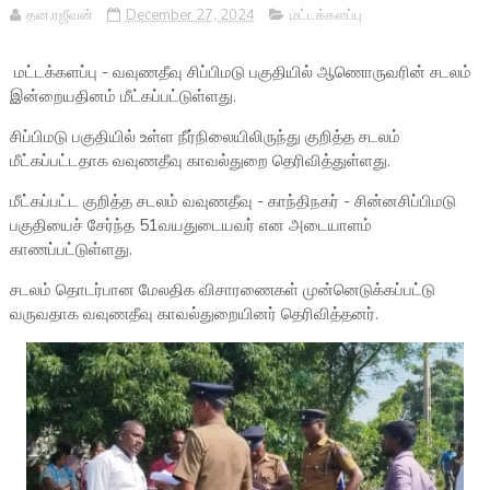
தன.ரஜீவன்
December 27, 2024
மட்டக்களப்பு
மட்டக்களப்பு - வவுணதீவு சிப்பிமடு பகுதியில் ஆணொருவரின் சடலம்
இன்றையதினம் மீட்கப்பட்டுள்ளது.
சிப்பிமடு பகுதியில் உள்ள நீர்நிலையிலிருந்து குறித்த சடலம்
மீட்கப்பட்டதாக வவுணதீவு காவல்துறை தெரிவித்துள்ளது.
மீட்கப்பட்ட குறித்த சடலம் வவுணதீவு - காந்திநகர் - சின்னசிப்பிமடு
பகுதியைச் சேர்ந்த 51வயதுடையவர் என அடையாளம்
காணப்பட்டுள்ளது.
சடலம் தொடர்பான மேலதிக விசாரணைகள் முன்னெடுக்கப்பட்டு
வருவதாக வவுணதீவு காவல்துறையினர் தெரிவித்தனர்.