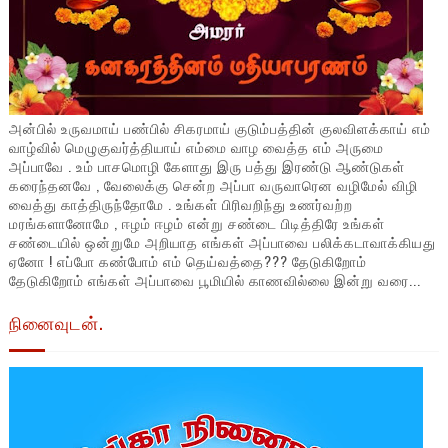
அன்பில் உருவமாய் பண்பில் சிகரமாய் குடும்பத்தின் குலவிளக்காய் எம்
வாழ்வில் மெழுகுவர்த்தியாய் எம்மை வாழ வைத்த எம் அருமை
அப்பாவே . உம் பாசமொழி கேளாது இரு பத்து இரண்டு ஆண்டுகள்
கரைந்தனவே , வேலைக்கு சென்ற அப்பா வருவாரென வழிமேல் விழி
வைத்து காத்திருந்தோமே . உங்கள் பிரிவறிந்து உணர்வற்ற
மரங்களானோமே , ஈழம் ஈழம் என்று சண்டை பிடித்திரே உங்கள்
சண்டையில் ஒன்றுமே அறியாத எங்கள் அப்பாவை பலிக்கடாவாக்கியது
ஏனோ ! எப்போ கண்போம் எம் தெய்வத்தை??? தேடுகிறோம்
தேடுகிறோம் எங்கள் அப்பாவை பூமியில் காணவில்லை இன்று வரை...
நினைவுடன்.