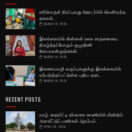
எரிபொருள் நிரப்புவது தொடர்பில் வெளிவந்த
தகவல்.
MARCH 15, 2026
இலங்கையில் கின்னஸ் உலக சாதனையை
நிகழ்த்தப்போகும் குமுதினி
கோபாலகிருஷ்ணன்.
MARCH 14, 2026
இணையவழி வகுப்புகளுக்கு இலங்கையில்
ஏற்படுத்தப்பட்டுள்ள புதிய தடை.
MARCH 14, 2026
RECENT POSTS
யாழ். தையிட்டி விகாரை காணியில் மீண்டும்
அளவீட்டுப் பணிகள் ஆரம்பம்.
APRIL 28, 2026