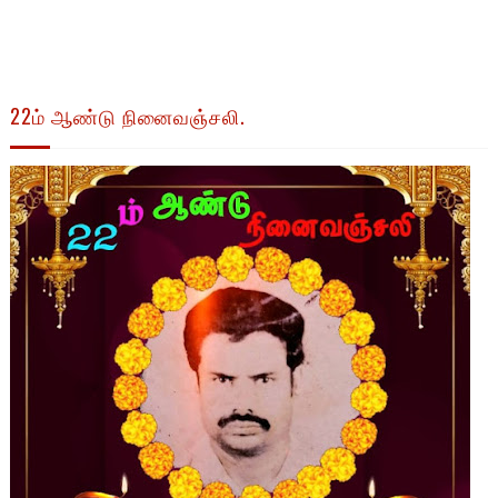
22ம் ஆண்டு நினைவஞ்சலி.