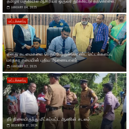
தமிழர் பகுதியில் ஆசிரியர் ஒருவர் தூக்கிட்டு தற்கொலை.
JANUARY 04, 2025
மட்டக்களப்பு
தனது கடமைகளை பெறுப்பேற்றுக்கொண்ட மட்டக்களப்பு
மாநகர சபையின் புதிய ஆணையாளர்.
JANUARY 02, 2025
மட்டக்களப்பு
நீர் நிலையிருந்து மீட்கப்பட்ட ஆணின் சடலம்.
DECEMBER 27, 2024