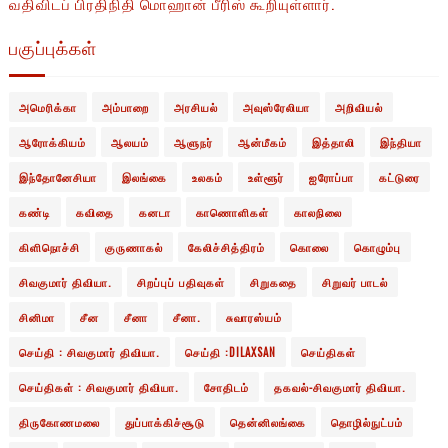
வதிவிடப் பிரதிநிதி மொஹான் பீரிஸ் கூறியுள்ளார்.
பகுப்புக்கள்
அமெரிக்கா
அம்பாறை
அரசியல்
அவுஸ்ரேலியா
அறிவியல்
ஆரோக்கியம்
ஆலயம்
ஆளுநர்
ஆன்மீகம்
இத்தாலி
இந்தியா
இந்தோனேசியா
இலங்கை
உலகம்
உள்ளூர்
ஐரோப்பா
கட்டுரை
கண்டி
கவிதை
கனடா
காணொளிகள்
காலநிலை
கிளிநொச்சி
குருணாகல்
கேலிச்சித்திரம்
கொலை
கொழும்பு
சிவகுமார் திவியா.
சிறப்புப் பதிவுகள்
சிறுகதை
சிறுவர் பாடல்
சினிமா
சீன
சீனா
சீனா.
சுவாரஸ்யம்
செய்தி : சிவகுமார் திவியா.
செய்தி :DILAXSAN
செய்திகள்
செய்திகள் : சிவகுமார் திவியா.
சோதிடம்
தகவல்-சிவகுமார் திவியா.
திருகோணமலை
துப்பாக்கிச்சூடு
தென்னிலங்கை
தொழில்நுட்பம்