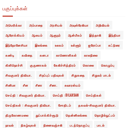
பகுப்புக்கள்
அமெரிக்கா
அம்பாறை
அரசியல்
அவுஸ்ரேலியா
அறிவியல்
ஆரோக்கியம்
ஆலயம்
ஆளுநர்
ஆன்மீகம்
இத்தாலி
இந்தியா
இந்தோனேசியா
இலங்கை
உலகம்
உள்ளூர்
ஐரோப்பா
கட்டுரை
கண்டி
கவிதை
கனடா
காணொளிகள்
காலநிலை
கிளிநொச்சி
குருணாகல்
கேலிச்சித்திரம்
கொலை
கொழும்பு
சிவகுமார் திவியா.
சிறப்புப் பதிவுகள்
சிறுகதை
சிறுவர் பாடல்
சினிமா
சீன
சீனா
சீனா.
சுவாரஸ்யம்
செய்தி : சிவகுமார் திவியா.
செய்தி :DILAXSAN
செய்திகள்
செய்திகள் : சிவகுமார் திவியா.
சோதிடம்
தகவல்-சிவகுமார் திவியா.
திருகோணமலை
துப்பாக்கிச்சூடு
தென்னிலங்கை
தொழில்நுட்பம்
நாவல்
நிகழ்வுகள்
நினைவஞ்சலி
படத்தொகுப்பு
பாடல்