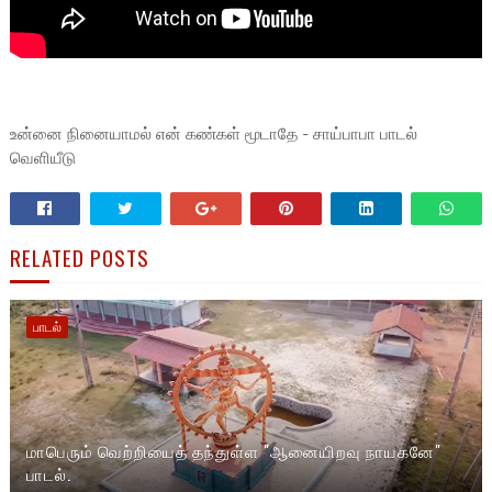
உன்னை நினையாமல் என் கண்கள் மூடாதே - சாய்பாபா பாடல்
வெளியீடு
RELATED POSTS
பாடல்
மாபெரும் வெற்றியைத் தந்துள்ள "ஆனையிறவு நாயகனே"
பாடல்.