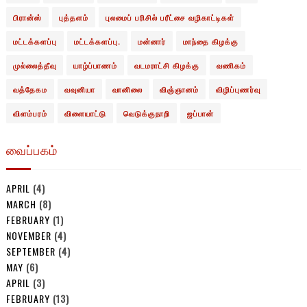
பிரான்ஸ்
புத்தளம்
புலமைப் பரிசில் பரீட்சை வழிகாட்டிகள்
மட்டக்களப்பு
மட்டக்களப்பு.
மன்னார்
மாந்தை கிழக்கு
முல்லைத்தீவு
யாழ்ப்பாணம்
வடமராட்சி கிழக்கு
வணிகம்
வத்தேகம
வவுனியா
வானிலை
விஞ்ஞானம்
விழிப்புணர்வு
விளம்பரம்
விளையாட்டு
வெடுக்குநாறி
ஜப்பான்
வைப்பகம்
APRIL
(4)
MARCH
(8)
FEBRUARY
(1)
NOVEMBER
(4)
SEPTEMBER
(4)
MAY
(6)
APRIL
(3)
FEBRUARY
(13)