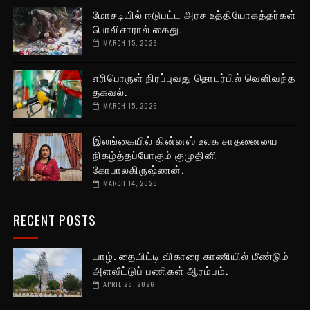
மோசடியில் ஈடுபட்ட அரச உத்தியோகத்தர்கள்
பொலிசாரால் கைது.
MARCH 15, 2026
எரிபொருள் நிரப்புவது தொடர்பில் வெளிவந்த
தகவல்.
MARCH 15, 2026
இலங்கையில் கின்னஸ் உலக சாதனையை
நிகழ்த்தப்போகும் குமுதினி
கோபாலகிருஷ்ணன்.
MARCH 14, 2026
RECENT POSTS
யாழ். தையிட்டி விகாரை காணியில் மீண்டும்
அளவீட்டுப் பணிகள் ஆரம்பம்.
APRIL 28, 2026