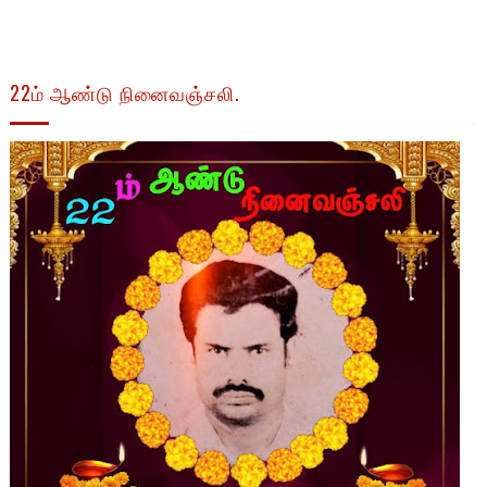
22ம் ஆண்டு நினைவஞ்சலி.