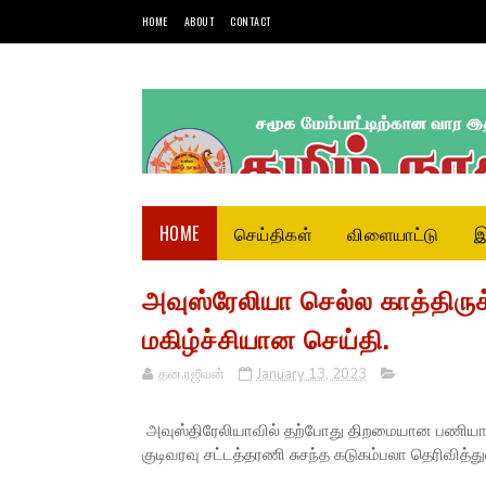
HOME
ABOUT
CONTACT
HOME
செய்திகள்
விளையாட்டு
இ
அவுஸ்ரேலியா செல்ல காத்திருக
மகிழ்ச்சியான செய்தி.
தன.ரஜீவன்
January 13, 2023
அவுஸ்திரேலியாவில் தற்போது திறமையான பணியா
குடிவரவு சட்டத்தரணி சுசந்த கடுகம்பலா தெரிவித்துள