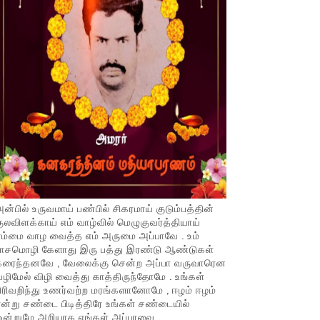
ன்பில் உருவமாய் பண்பில் சிகரமாய் குடும்பத்தின்
ுலவிளக்காய் எம் வாழ்வில் மெழுகுவர்த்தியாய்
ம்மை வாழ வைத்த எம் அருமை அப்பாவே . உம்
பாசமொழி கேளாது இரு பத்து இரண்டு ஆண்டுகள்
கரைந்தனவே , வேலைக்கு சென்ற அப்பா வருவாரென
ழிமேல் விழி வைத்து காத்திருந்தோமே . உங்கள்
ிரிவறிந்து உணர்வற்ற மரங்களானோமே , ஈழம் ஈழம்
ன்று சண்டை பிடித்திரே உங்கள் சண்டையில்
ஒன்றுமே அறியாத எங்கள் அப்பாவை