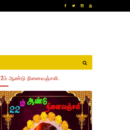
22ம் ஆண்டு நினைவஞ்சலி.