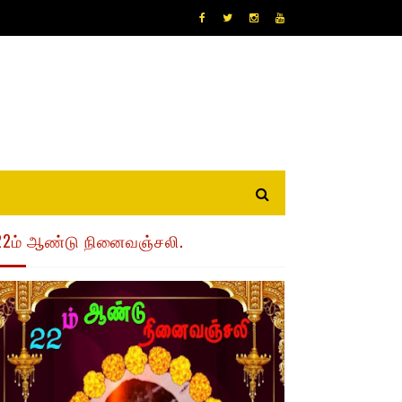
22ம் ஆண்டு நினைவஞ்சலி.