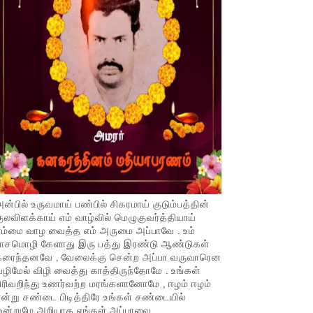
ன்பில் உருவமாய் பண்பில் சிகரமாய் குடும்பத்தின்
ுலவிளக்காய் எம் வாழ்வில் மெழுகுவர்த்தியாய்
ம்மை வாழ வைத்த எம் அருமை அப்பாவே . உம்
பாசமொழி கேளாது இரு பத்து இரண்டு ஆண்டுகள்
கரைந்தனவே , வேலைக்கு சென்ற அப்பா வருவாரென
ழிமேல் விழி வைத்து காத்திருந்தோமே . உங்கள்
ிரிவறிந்து உணர்வற்ற மரங்களானோமே , ஈழம் ஈழம்
ன்று சண்டை பிடித்திரே உங்கள் சண்டையில்
ஒன்றுமே அறியாத எங்கள் அப்பாவை