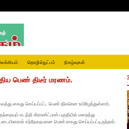
லக்கியம்
தொழில்நுட்பம்
நிகழ்வுகள்
ிய பெண் திடீர் மரணம்.
வைத்து கைது செய்யப்பட்ட பெண் திடீரென உயிரிழந்துள்ளார்.
தந்தையும் கடத்தி கிராண்ட்பாஸ் பகுதியில் மறைத்து
்படையினரால் சந்தேகநபரான பெண் கைது செய்யப்பட்டிருந்தார்.