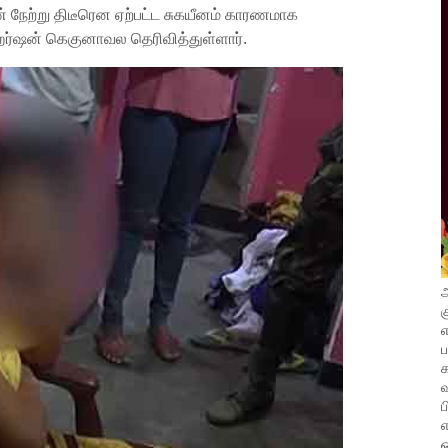
ண் நேற்று திடீரென ஏற்பட்ட சுகயீனம் காரணமாக
ஹர்ஷன் கெகுனாவல தெரிவித்துள்ளார்.
அ
க
எ
வ
ப
எ