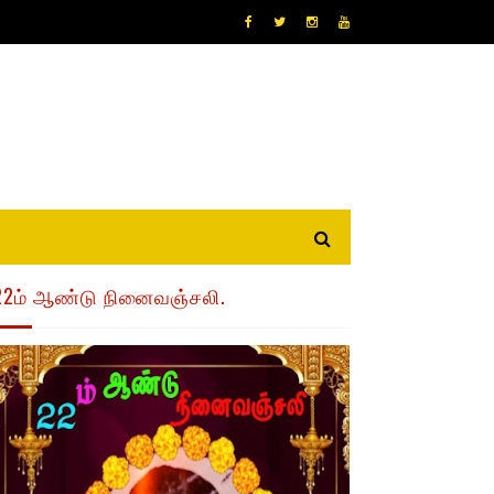
22ம் ஆண்டு நினைவஞ்சலி.