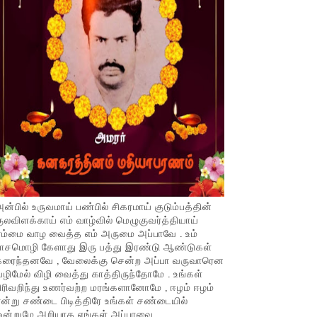
ன்பில் உருவமாய் பண்பில் சிகரமாய் குடும்பத்தின்
ுலவிளக்காய் எம் வாழ்வில் மெழுகுவர்த்தியாய்
ம்மை வாழ வைத்த எம் அருமை அப்பாவே . உம்
பாசமொழி கேளாது இரு பத்து இரண்டு ஆண்டுகள்
கரைந்தனவே , வேலைக்கு சென்ற அப்பா வருவாரென
ழிமேல் விழி வைத்து காத்திருந்தோமே . உங்கள்
ிரிவறிந்து உணர்வற்ற மரங்களானோமே , ஈழம் ஈழம்
ன்று சண்டை பிடித்திரே உங்கள் சண்டையில்
ஒன்றுமே அறியாத எங்கள் அப்பாவை