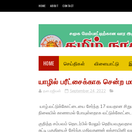
HOME
ABOUT
CONTACT
HOME
செய்திகள்
விளையாட்டு
இ
யாழில் பரீட்சைக்காக சென்ற மா
தன.ரஜீவன்
September 24, 2022
யாழ்.வட்டுக்கோட்டையை சேர்ந்த 17 வயதான சிறும
நிலையில் காணாமல் போயுள்ளதாக வட்டுக்கோட்டை ப
குறித்த சம்பவம் தொடர்பில் மேலும் தெரியவருவதாவத
சுட்டி பகுதியைச் சேர்ந்த மதிவதணன் லக்சாயினி