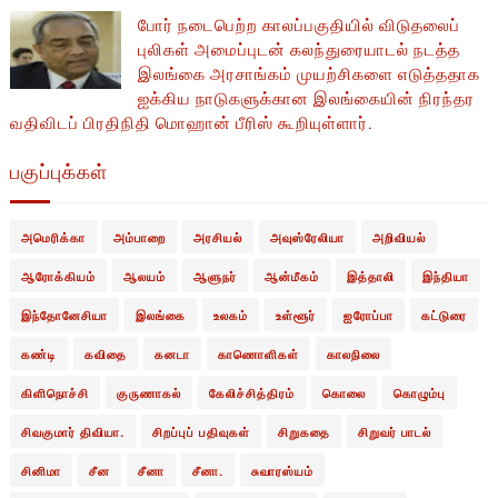
போர் நடைபெற்ற காலப்பகுதியில் ​​விடுதலைப்
புலிகள் அமைப்புடன் கலந்துரையாடல் நடத்த
இலங்கை அரசாங்கம் முயற்சிகளை எடுத்ததாக
ஐக்கிய நாடுகளுக்கான இலங்கையின் நிரந்தர
வதிவிடப் பிரதிநிதி மொஹான் பீரிஸ் கூறியுள்ளார்.
பகுப்புக்கள்
அமெரிக்கா
அம்பாறை
அரசியல்
அவுஸ்ரேலியா
அறிவியல்
ஆரோக்கியம்
ஆலயம்
ஆளுநர்
ஆன்மீகம்
இத்தாலி
இந்தியா
இந்தோனேசியா
இலங்கை
உலகம்
உள்ளூர்
ஐரோப்பா
கட்டுரை
கண்டி
கவிதை
கனடா
காணொளிகள்
காலநிலை
கிளிநொச்சி
குருணாகல்
கேலிச்சித்திரம்
கொலை
கொழும்பு
சிவகுமார் திவியா.
சிறப்புப் பதிவுகள்
சிறுகதை
சிறுவர் பாடல்
சினிமா
சீன
சீனா
சீனா.
சுவாரஸ்யம்