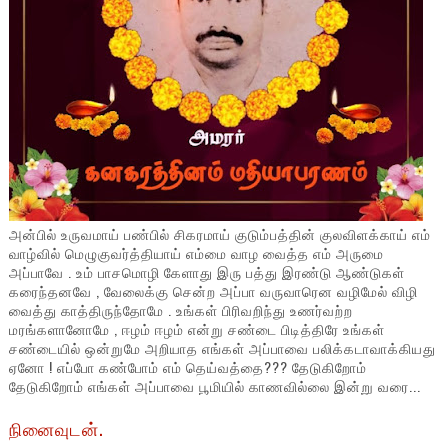
அன்பில் உருவமாய் பண்பில் சிகரமாய் குடும்பத்தின் குலவிளக்காய் எம்
வாழ்வில் மெழுகுவர்த்தியாய் எம்மை வாழ வைத்த எம் அருமை
அப்பாவே . உம் பாசமொழி கேளாது இரு பத்து இரண்டு ஆண்டுகள்
கரைந்தனவே , வேலைக்கு சென்ற அப்பா வருவாரென வழிமேல் விழி
வைத்து காத்திருந்தோமே . உங்கள் பிரிவறிந்து உணர்வற்ற
மரங்களானோமே , ஈழம் ஈழம் என்று சண்டை பிடித்திரே உங்கள்
சண்டையில் ஒன்றுமே அறியாத எங்கள் அப்பாவை பலிக்கடாவாக்கியது
ஏனோ ! எப்போ கண்போம் எம் தெய்வத்தை??? தேடுகிறோம்
தேடுகிறோம் எங்கள் அப்பாவை பூமியில் காணவில்லை இன்று வரை...
நினைவுடன்.