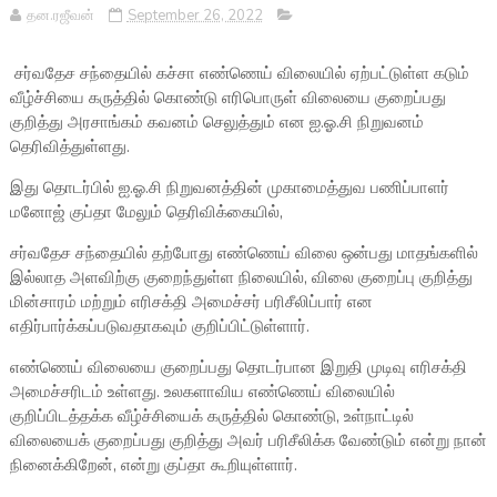
தன.ரஜீவன்
September 26, 2022
சர்வதேச சந்தையில் கச்சா எண்ணெய் விலையில் ஏற்பட்டுள்ள கடும்
வீழ்ச்சியை கருத்தில் கொண்டு எரிபொருள் விலையை குறைப்பது
குறித்து அரசாங்கம் கவனம் செலுத்தும் என ஐ.ஓ.சி நிறுவனம்
தெரிவித்துள்ளது.
இது தொடர்பில் ஐ.ஓ.சி நிறுவனத்தின் முகாமைத்துவ பணிப்பாளர்
மனோஜ் குப்தா மேலும் தெரிவிக்கையில்,
சர்வதேச சந்தையில் தற்போது எண்ணெய் விலை ஒன்பது மாதங்களில்
இல்லாத அளவிற்கு குறைந்துள்ள நிலையில், விலை குறைப்பு குறித்து
மின்சாரம் மற்றும் எரிசக்தி அமைச்சர் பரிசீலிப்பார் என
எதிர்பார்க்கப்படுவதாகவும் குறிப்பிட்டுள்ளார்.
எண்ணெய் விலையை குறைப்பது தொடர்பான இறுதி முடிவு எரிசக்தி
அமைச்சரிடம் உள்ளது. உலகளாவிய எண்ணெய் விலையில்
குறிப்பிடத்தக்க வீழ்ச்சியைக் கருத்தில் கொண்டு, உள்நாட்டில்
விலையைக் குறைப்பது குறித்து அவர் பரிசீலிக்க வேண்டும் என்று நான்
நினைக்கிறேன், என்று குப்தா கூறியுள்ளார்.