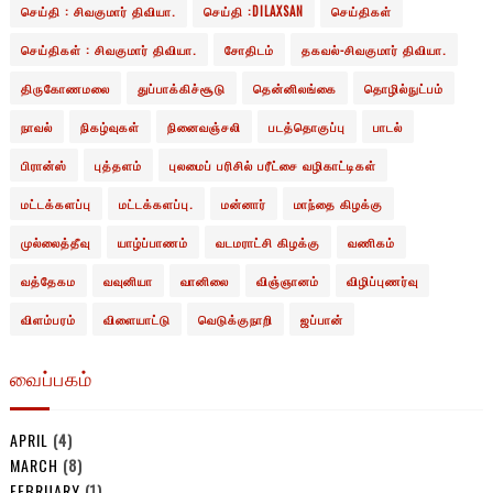
செய்தி : சிவகுமார் திவியா.
செய்தி :DILAXSAN
செய்திகள்
செய்திகள் : சிவகுமார் திவியா.
சோதிடம்
தகவல்-சிவகுமார் திவியா.
திருகோணமலை
துப்பாக்கிச்சூடு
தென்னிலங்கை
தொழில்நுட்பம்
நாவல்
நிகழ்வுகள்
நினைவஞ்சலி
படத்தொகுப்பு
பாடல்
பிரான்ஸ்
புத்தளம்
புலமைப் பரிசில் பரீட்சை வழிகாட்டிகள்
மட்டக்களப்பு
மட்டக்களப்பு.
மன்னார்
மாந்தை கிழக்கு
முல்லைத்தீவு
யாழ்ப்பாணம்
வடமராட்சி கிழக்கு
வணிகம்
வத்தேகம
வவுனியா
வானிலை
விஞ்ஞானம்
விழிப்புணர்வு
விளம்பரம்
விளையாட்டு
வெடுக்குநாறி
ஜப்பான்
வைப்பகம்
APRIL
(4)
MARCH
(8)
FEBRUARY
(1)