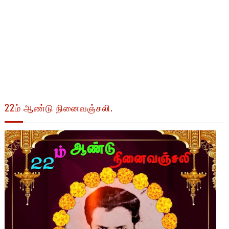
22ம் ஆண்டு நினைவஞ்சலி.