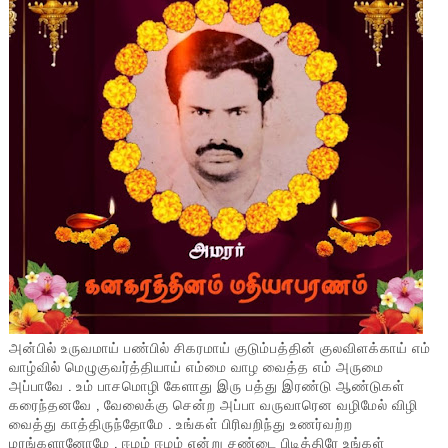
அன்பில் உருவமாய் பண்பில் சிகரமாய் குடும்பத்தின் குலவிளக்காய் எம்
வாழ்வில் மெழுகுவர்த்தியாய் எம்மை வாழ வைத்த எம் அருமை
அப்பாவே . உம் பாசமொழி கேளாது இரு பத்து இரண்டு ஆண்டுகள்
கரைந்தனவே , வேலைக்கு சென்ற அப்பா வருவாரென வழிமேல் விழி
வைத்து காத்திருந்தோமே . உங்கள் பிரிவறிந்து உணர்வற்ற
மரங்களானோமே , ஈழம் ஈழம் என்று சண்டை பிடித்திரே உங்கள்