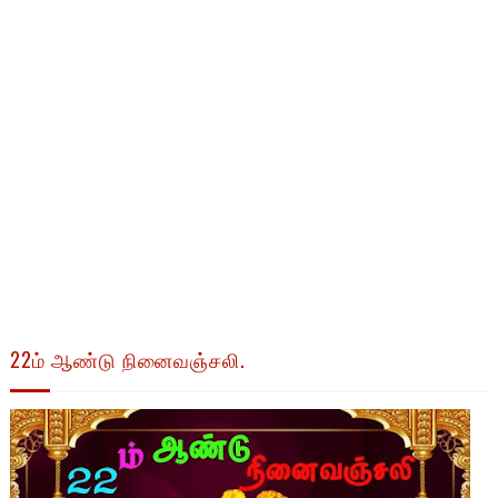
22ம் ஆண்டு நினைவஞ்சலி.