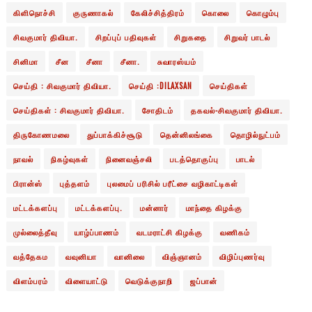
கிளிநொச்சி
குருணாகல்
கேலிச்சித்திரம்
கொலை
கொழும்பு
சிவகுமார் திவியா.
சிறப்புப் பதிவுகள்
சிறுகதை
சிறுவர் பாடல்
சினிமா
சீன
சீனா
சீனா.
சுவாரஸ்யம்
செய்தி : சிவகுமார் திவியா.
செய்தி :DILAXSAN
செய்திகள்
செய்திகள் : சிவகுமார் திவியா.
சோதிடம்
தகவல்-சிவகுமார் திவியா.
திருகோணமலை
துப்பாக்கிச்சூடு
தென்னிலங்கை
தொழில்நுட்பம்
நாவல்
நிகழ்வுகள்
நினைவஞ்சலி
படத்தொகுப்பு
பாடல்
பிரான்ஸ்
புத்தளம்
புலமைப் பரிசில் பரீட்சை வழிகாட்டிகள்
மட்டக்களப்பு
மட்டக்களப்பு.
மன்னார்
மாந்தை கிழக்கு
முல்லைத்தீவு
யாழ்ப்பாணம்
வடமராட்சி கிழக்கு
வணிகம்
வத்தேகம
வவுனியா
வானிலை
விஞ்ஞானம்
விழிப்புணர்வு
விளம்பரம்
விளையாட்டு
வெடுக்குநாறி
ஜப்பான்