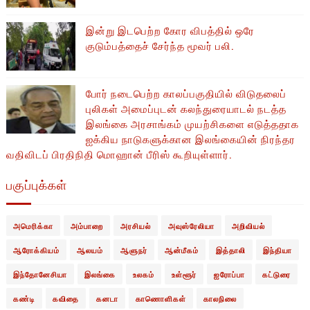
இன்று இடபெற்ற கோர விபத்தில் ஒரே
குடும்பத்தைச் சேர்ந்த மூவர் பலி.
போர் நடைபெற்ற காலப்பகுதியில் ​​விடுதலைப்
புலிகள் அமைப்புடன் கலந்துரையாடல் நடத்த
இலங்கை அரசாங்கம் முயற்சிகளை எடுத்ததாக
ஐக்கிய நாடுகளுக்கான இலங்கையின் நிரந்தர
வதிவிடப் பிரதிநிதி மொஹான் பீரிஸ் கூறியுள்ளார்.
பகுப்புக்கள்
அமெரிக்கா
அம்பாறை
அரசியல்
அவுஸ்ரேலியா
அறிவியல்
ஆரோக்கியம்
ஆலயம்
ஆளுநர்
ஆன்மீகம்
இத்தாலி
இந்தியா
இந்தோனேசியா
இலங்கை
உலகம்
உள்ளூர்
ஐரோப்பா
கட்டுரை
கண்டி
கவிதை
கனடா
காணொளிகள்
காலநிலை