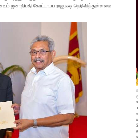
னவும் ஜனாதிபதி கோட்டாபய ராஜபக்ஷ தெரிவித்துள்ளமை
அ
க
எ
வ
ப
எ