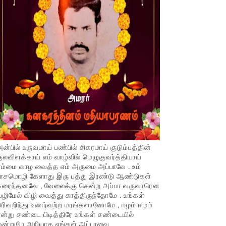
ன்பில் உருவமாய் பண்பில் சிகரமாய் குடும்பத்தின்
ுலவிளக்காய் எம் வாழ்வில் மெழுகுவர்த்தியாய்
ம்மை வாழ வைத்த எம் அருமை அப்பாவே . உம்
பாசமொழி கேளாது இரு பத்து இரண்டு ஆண்டுகள்
கரைந்தனவே , வேலைக்கு சென்ற அப்பா வருவாரென
ழிமேல் விழி வைத்து காத்திருந்தோமே . உங்கள்
ிரிவறிந்து உணர்வற்ற மரங்களானோமே , ஈழம் ஈழம்
ன்று சண்டை பிடித்திரே உங்கள் சண்டையில்
ஒன்றுமே அறியாத எங்கள் அப்பாவை