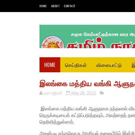
HOME
ABOUT
CONTACT
HOME
செய்திகள்
விளையாட்டு
இ
இலங்கை மத்திய வங்கி ஆளுநர
தன.ரஜீவன்
May 28, 2022
இலங்கை மத்திய வங்கி ஆளுநராக நந்தலால் வீரசி
நெருக்கடியைக் கட்டுப்படுத்தவும், அவற்றைத் த
தெரிவித்துள்ளார்.
அதன்படி எந்தவொரு அரசியல் தலையீடும் இன்றி 