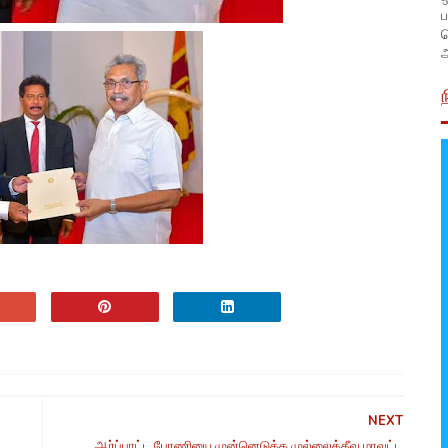
ப
அ
NEXT
ஆர்ப்பாட்ட பேரணியை முன்னெடுத்த முல்லைத்தீவு மாவட்ட