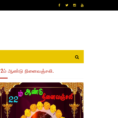
22ம் ஆண்டு நினைவஞ்சலி.