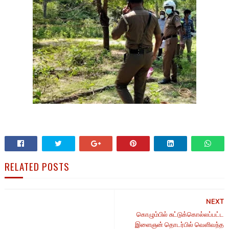
RELATED POSTS
NEXT
கொழும்பில் சுட்டுக்கொல்லப்பட்ட
இளைஞன் தொடர்பில் வெளிவந்த