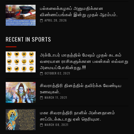
பல்கலைக்கழகப் அனுமதிக்கான
விண்ணப்பங்கள் இன்று முதல் ஆரம்பம்.
APRIL 28, 2026
RECENT IN SPORTS
அக்டோபர் மாதத்தில் மேஷம் முதல் கடகம்
வரையான ராசிகளுக்கான பலன்கள் எவ்வாறு
அமையப்போகின்றது.!!!
OCTOBER 02, 2021
சிவராத்திரி தினத்தில் தவிர்க்க வேண்டிய
உணவுகள்.
MARCH 11, 2021
மகா சிவராத்திரி நாளில் அன்னதானம்
சாப்பிடக்கூடாது ஏன் தெரியுமா.
MARCH 08, 2021