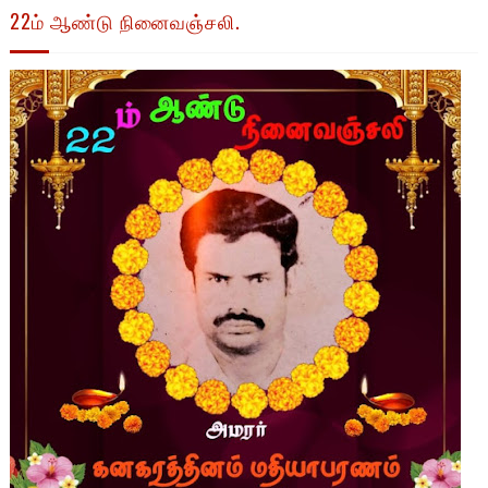
22ம் ஆண்டு நினைவஞ்சலி.