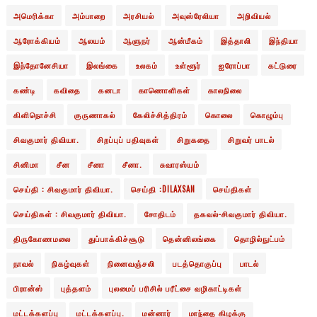
அமெரிக்கா
அம்பாறை
அரசியல்
அவுஸ்ரேலியா
அறிவியல்
ஆரோக்கியம்
ஆலயம்
ஆளுநர்
ஆன்மீகம்
இத்தாலி
இந்தியா
இந்தோனேசியா
இலங்கை
உலகம்
உள்ளூர்
ஐரோப்பா
கட்டுரை
கண்டி
கவிதை
கனடா
காணொளிகள்
காலநிலை
கிளிநொச்சி
குருணாகல்
கேலிச்சித்திரம்
கொலை
கொழும்பு
சிவகுமார் திவியா.
சிறப்புப் பதிவுகள்
சிறுகதை
சிறுவர் பாடல்
சினிமா
சீன
சீனா
சீனா.
சுவாரஸ்யம்
செய்தி : சிவகுமார் திவியா.
செய்தி :DILAXSAN
செய்திகள்
செய்திகள் : சிவகுமார் திவியா.
சோதிடம்
தகவல்-சிவகுமார் திவியா.
திருகோணமலை
துப்பாக்கிச்சூடு
தென்னிலங்கை
தொழில்நுட்பம்
நாவல்
நிகழ்வுகள்
நினைவஞ்சலி
படத்தொகுப்பு
பாடல்
பிரான்ஸ்
புத்தளம்
புலமைப் பரிசில் பரீட்சை வழிகாட்டிகள்
மட்டக்களப்பு
மட்டக்களப்பு.
மன்னார்
மாந்தை கிழக்கு