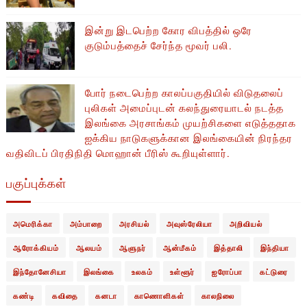
இன்று இடபெற்ற கோர விபத்தில் ஒரே
குடும்பத்தைச் சேர்ந்த மூவர் பலி.
போர் நடைபெற்ற காலப்பகுதியில் ​​விடுதலைப்
புலிகள் அமைப்புடன் கலந்துரையாடல் நடத்த
இலங்கை அரசாங்கம் முயற்சிகளை எடுத்ததாக
ஐக்கிய நாடுகளுக்கான இலங்கையின் நிரந்தர
வதிவிடப் பிரதிநிதி மொஹான் பீரிஸ் கூறியுள்ளார்.
பகுப்புக்கள்
அமெரிக்கா
அம்பாறை
அரசியல்
அவுஸ்ரேலியா
அறிவியல்
ஆரோக்கியம்
ஆலயம்
ஆளுநர்
ஆன்மீகம்
இத்தாலி
இந்தியா
இந்தோனேசியா
இலங்கை
உலகம்
உள்ளூர்
ஐரோப்பா
கட்டுரை
கண்டி
கவிதை
கனடா
காணொளிகள்
காலநிலை