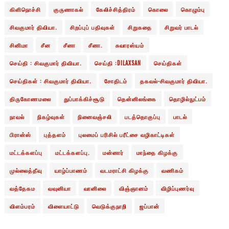
கிளிநொச்சி
குருணாகல்
கேலிச்சித்திரம்
கொலை
கொழும்பு
சிவகுமார் திவியா.
சிறப்புப் பதிவுகள்
சிறுகதை
சிறுவர் பாடல்
சினிமா
சீன
சீனா
சீனா.
சுவாரஸ்யம்
செய்தி : சிவகுமார் திவியா.
செய்தி :DILAXSAN
செய்திகள்
செய்திகள் : சிவகுமார் திவியா.
சோதிடம்
தகவல்-சிவகுமார் திவியா.
திருகோணமலை
துப்பாக்கிச்சூடு
தென்னிலங்கை
தொழில்நுட்பம்
நாவல்
நிகழ்வுகள்
நினைவஞ்சலி
படத்தொகுப்பு
பாடல்
பிரான்ஸ்
புத்தளம்
புலமைப் பரிசில் பரீட்சை வழிகாட்டிகள்
மட்டக்களப்பு
மட்டக்களப்பு.
மன்னார்
மாந்தை கிழக்கு
முல்லைத்தீவு
யாழ்ப்பாணம்
வடமராட்சி கிழக்கு
வணிகம்
வத்தேகம
வவுனியா
வானிலை
விஞ்ஞானம்
விழிப்புணர்வு
விளம்பரம்
விளையாட்டு
வெடுக்குநாறி
ஜப்பான்