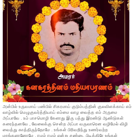
அன்பில் உருவமாய் பண்பில் சிகரமாய் குடும்பத்தின் குலவிளக்காய் எம்
வாழ்வில் மெழுகுவர்த்தியாய் எம்மை வாழ வைத்த எம் அருமை
அப்பாவே . உம் பாசமொழி கேளாது இரு பத்து இரண்டு ஆண்டுகள்
கரைந்தனவே , வேலைக்கு சென்ற அப்பா வருவாரென வழிமேல் விழி
வைத்து காத்திருந்தோமே . உங்கள் பிரிவறிந்து உணர்வற்ற
மரங்களானோமே , ஈழம் ஈழம் என்று சண்டை பிடித்திரே உங்கள்