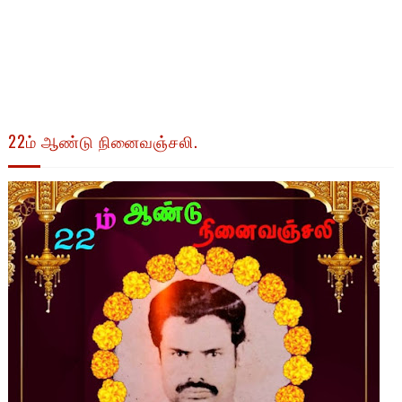
22ம் ஆண்டு நினைவஞ்சலி.