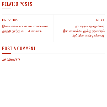
RELATED POSTS
PREVIOUS
NEXT
இலங்கையில் பாடசாலை மாணவனை
நாடாளுமன்ற உறுப்பினர்
துரத்தி துரத்தி சுட்ட பொலிஸார்.
இரா.சாணக்கியனுக்கு நீதிமன்றம்
பிறப்பித்த அதிரடி உத்தரவு.
POST A COMMENT
NO COMMENTS