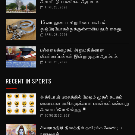
அளவீட்டுப் பணிகள் ஆரம்பம்.
APRIL 28, 2026
15 வயதுடைய சிறுமியை பாலியல்
துஷ்பிரயோகத்துக்குள்ளாகிய நபர் கைது.
APRIL 28, 2026
பல்கலைக்கழகப் அனுமதிக்கான
விண்ணப்பங்கள் இன்று முதல் ஆரம்பம்.
APRIL 28, 2026
RECENT IN SPORTS
அக்டோபர் மாதத்தில் மேஷம் முதல் கடகம்
வரையான ராசிகளுக்கான பலன்கள் எவ்வாறு
அமையப்போகின்றது.!!!
OCTOBER 02, 2021
சிவராத்திரி தினத்தில் தவிர்க்க வேண்டிய
உணவுகள்.