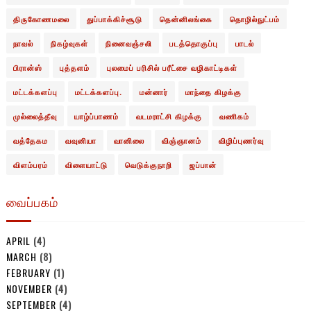
திருகோணமலை
துப்பாக்கிச்சூடு
தென்னிலங்கை
தொழில்நுட்பம்
நாவல்
நிகழ்வுகள்
நினைவஞ்சலி
படத்தொகுப்பு
பாடல்
பிரான்ஸ்
புத்தளம்
புலமைப் பரிசில் பரீட்சை வழிகாட்டிகள்
மட்டக்களப்பு
மட்டக்களப்பு.
மன்னார்
மாந்தை கிழக்கு
முல்லைத்தீவு
யாழ்ப்பாணம்
வடமராட்சி கிழக்கு
வணிகம்
வத்தேகம
வவுனியா
வானிலை
விஞ்ஞானம்
விழிப்புணர்வு
விளம்பரம்
விளையாட்டு
வெடுக்குநாறி
ஜப்பான்
வைப்பகம்
APRIL
(4)
MARCH
(8)
FEBRUARY
(1)
NOVEMBER
(4)
SEPTEMBER
(4)