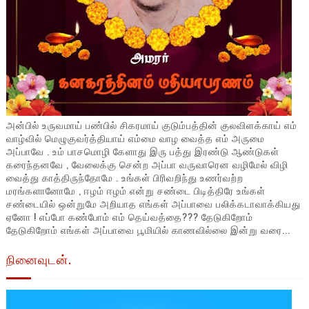
அன்பில் உருவமாய் பண்பில் சிகரமாய் குடும்பத்தின் குலவிளக்காய் எம்
வாழ்வில் மெழுகுவர்த்தியாய் எம்மை வாழ வைத்த எம் அருமை
அப்பாவே . உம் பாசமொழி கேளாது இரு பத்து இரண்டு ஆண்டுகள்
கரைந்தனவே , வேலைக்கு சென்ற அப்பா வருவாரென வழிமேல் விழி
வைத்து காத்திருந்தோமே . உங்கள் பிரிவறிந்து உணர்வற்ற
மரங்களானோமே , ஈழம் ஈழம் என்று சண்டை பிடித்திரே உங்கள்
சண்டையில் ஒன்றுமே அறியாத எங்கள் அப்பாவை பலிக்கடாவாக்கியது
ஏனோ ! எப்போ கண்போம் எம் தெய்வத்தை??? தேடுகிறோம்
தேடுகிறோம் எங்கள் அப்பாவை பூமியில் காணவில்லை இன்று வரை...
நினைவுடன்.