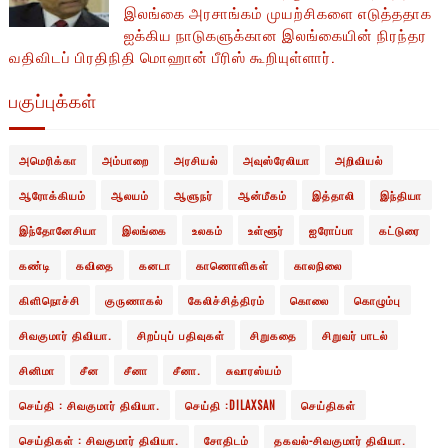
இலங்கை அரசாங்கம் முயற்சிகளை எடுத்ததாக
ஐக்கிய நாடுகளுக்கான இலங்கையின் நிரந்தர
வதிவிடப் பிரதிநிதி மொஹான் பீரிஸ் கூறியுள்ளார்.
பகுப்புக்கள்
அமெரிக்கா
அம்பாறை
அரசியல்
அவுஸ்ரேலியா
அறிவியல்
ஆரோக்கியம்
ஆலயம்
ஆளுநர்
ஆன்மீகம்
இத்தாலி
இந்தியா
இந்தோனேசியா
இலங்கை
உலகம்
உள்ளூர்
ஐரோப்பா
கட்டுரை
கண்டி
கவிதை
கனடா
காணொளிகள்
காலநிலை
கிளிநொச்சி
குருணாகல்
கேலிச்சித்திரம்
கொலை
கொழும்பு
சிவகுமார் திவியா.
சிறப்புப் பதிவுகள்
சிறுகதை
சிறுவர் பாடல்
சினிமா
சீன
சீனா
சீனா.
சுவாரஸ்யம்
செய்தி : சிவகுமார் திவியா.
செய்தி :DILAXSAN
செய்திகள்
செய்திகள் : சிவகுமார் திவியா.
சோதிடம்
தகவல்-சிவகுமார் திவியா.