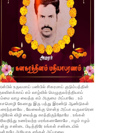
ன்பில் உருவமாய் பண்பில் சிகரமாய் குடும்பத்தின்
ுலவிளக்காய் எம் வாழ்வில் மெழுகுவர்த்தியாய்
ம்மை வாழ வைத்த எம் அருமை அப்பாவே . உம்
பாசமொழி கேளாது இரு பத்து இரண்டு ஆண்டுகள்
கரைந்தனவே , வேலைக்கு சென்ற அப்பா வருவாரென
ழிமேல் விழி வைத்து காத்திருந்தோமே . உங்கள்
ிரிவறிந்து உணர்வற்ற மரங்களானோமே , ஈழம் ஈழம்
ன்று சண்டை பிடித்திரே உங்கள் சண்டையில்
ஒன்றுமே அறியாத எங்கள் அப்பாவை