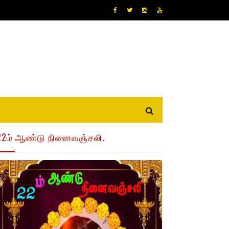
22ம் ஆண்டு நினைவஞ்சலி.