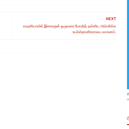
NEXT
வவுனியாவில் இளைஞன் ஒருவரை மோதித் தள்ளிய அமெரிக்க
உயர்ஸ்தானிகராலய வாகனம்.
ப