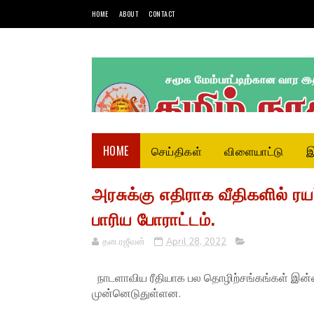
HOME
ABOUT
CONTACT
HOME
செய்திகள்
விளையாட்டு
இ
அரசுக்கு எதிராக வீதிகளில் ர
பாரிய போராட்டம்.
தன.ரஜீவன்
April 28, 2022
நாடளாவிய ரீதியாக பல தொழிற்சங்கங்கள் இன்றை
முன்னெடுதுள்ளன.