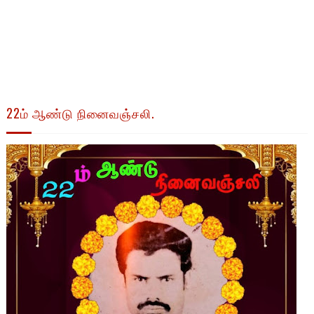
22ம் ஆண்டு நினைவஞ்சலி.