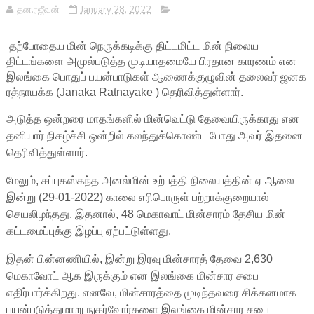
தன.ரஜீவன்
January 28, 2022
தற்போதைய மின் நெருக்கடிக்கு திட்டமிட்ட மின் நிலைய
திட்டங்களை அமுல்படுத்த முடியாதமையே பிரதான காரணம் என
இலங்கை பொதுப் பயன்பாடுகள் ஆணைக்குழுவின் தலைவர் ஜனக
ரத்நாயக்க (Janaka Ratnayake ) தெரிவித்துள்ளார்.
அடுத்த ஒன்றரை மாதங்களில் மின்வெட்டு தேவையிருக்காது என
தனியார் நிகழ்ச்சி ஒன்றில் கலந்துக்கொண்ட போது அவர் இதனை
தெரிவித்துள்ளார்.
மேலும், சப்புகஸ்கந்த அனல்மின் உற்பத்தி நிலையத்தின் ஏ ஆலை
இன்று (29-01-2022) காலை எரிபொருள் பற்றாக்குறையால்
செயலிழந்தது. இதனால், 48 மெகாவாட் மின்சாரம் தேசிய மின்
கட்டமைப்புக்கு இழப்பு ஏற்பட்டுள்ளது.
இதன் பின்னணியில், இன்று இரவு மின்சாரத் தேவை 2,630
மெகாவோட் ஆக இருக்கும் என இலங்கை மின்சார சபை
எதிர்பார்க்கிறது. எனவே, மின்சாரத்தை முடிந்தவரை சிக்கனமாக
பயன்படுத்துமாறு நுகர்வோர்களை இலங்கை மின்சார சபை