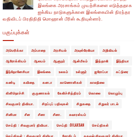
இலங்கை அரசாங்கம் முயற்சிகளை எடுத்ததாக
ஐக்கிய நாடுகளுக்கான இலங்கையின் நிரந்தர
வதிவிடப் பிரதிநிதி மொஹான் பீரிஸ் கூறியுள்ளார்.
பகுப்புக்கள்
அமெரிக்கா
அம்பாறை
அரசியல்
அவுஸ்ரேலியா
அறிவியல்
ஆரோக்கியம்
ஆலயம்
ஆளுநர்
ஆன்மீகம்
இத்தாலி
இந்தியா
இந்தோனேசியா
இலங்கை
உலகம்
உள்ளூர்
ஐரோப்பா
கட்டுரை
கண்டி
கவிதை
கனடா
காணொளிகள்
காலநிலை
கிளிநொச்சி
குருணாகல்
கேலிச்சித்திரம்
கொலை
கொழும்பு
சிவகுமார் திவியா.
சிறப்புப் பதிவுகள்
சிறுகதை
சிறுவர் பாடல்
சினிமா
சீன
சீனா
சீனா.
சுவாரஸ்யம்
செய்தி : சிவகுமார் திவியா.
செய்தி :DILAXSAN
செய்திகள்
செய்திகள் : சிவகுமார் திவியா.
சோதிடம்
தகவல்-சிவகுமார் திவியா.