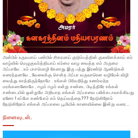
அன்பில் உருவமாய் பண்பில் சிகரமாய் குடும்பத்தின் குலவிளக்காய் எம்
வாழ்வில் மெழுகுவர்த்தியாய் எம்மை வாழ வைத்த எம் அருமை
அப்பாவே . உம் பாசமொழி கேளாது இரு பத்து இரண்டு ஆண்டுகள்
கரைந்தனவே , வேலைக்கு சென்ற அப்பா வருவாரென வழிமேல் விழி
வைத்து காத்திருந்தோமே . உங்கள் பிரிவறிந்து உணர்வற்ற
மரங்களானோமே , ஈழம் ஈழம் என்று சண்டை பிடித்திரே உங்கள்
சண்டையில் ஒன்றுமே அறியாத எங்கள் அப்பாவை பலிக்கடாவாக்கியது
ஏனோ ! எப்போ கண்போம் எம் தெய்வத்தை??? தேடுகிறோம்
தேடுகிறோம் எங்கள் அப்பாவை பூமியில் காணவில்லை இன்று வரை...
நினைவுடன்.