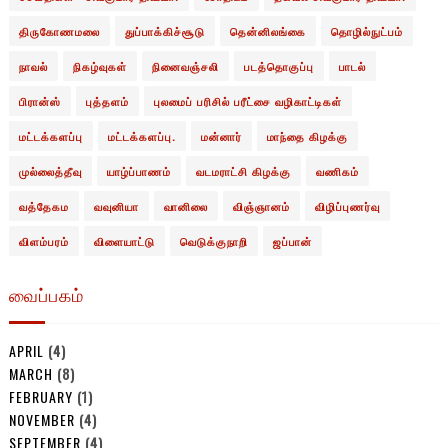
திருகோணமலை
துப்பாக்கிச்சூடு
தென்னிலங்கை
தொழில்நுட்பம்
நாவல்
நிகழ்வுகள்
நினைவஞ்சலி
படத்தொகுப்பு
பாடல்
பிரான்ஸ்
புத்தளம்
புலமைப் பரிசில் பரீட்சை வழிகாட்டிகள்
மட்டக்களப்பு
மட்டக்களப்பு.
மன்னார்
மாந்தை கிழக்கு
முல்லைத்தீவு
யாழ்ப்பாணம்
வடமராட்சி கிழக்கு
வணிகம்
வத்தேகம
வவுனியா
வானிலை
விஞ்ஞானம்
விழிப்புணர்வு
விளம்பரம்
விளையாட்டு
வெடுக்குநாறி
ஜப்பான்
வைப்பகம்
APRIL
(4)
MARCH
(8)
FEBRUARY
(1)
NOVEMBER
(4)
SEPTEMBER
(4)