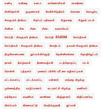
கண்டி
கவிதை
கனடா
காணொளிகள்
காலநிலை
கிளிநொச்சி
குருணாகல்
கேலிச்சித்திரம்
கொலை
கொழும்பு
சிவகுமார் திவியா.
சிறப்புப் பதிவுகள்
சிறுகதை
சிறுவர் பாடல்
சினிமா
சீன
சீனா
சீனா.
சுவாரஸ்யம்
செய்தி : சிவகுமார் திவியா.
செய்தி :DILAXSAN
செய்திகள்
செய்திகள் : சிவகுமார் திவியா.
சோதிடம்
தகவல்-சிவகுமார் திவியா.
திருகோணமலை
துப்பாக்கிச்சூடு
தென்னிலங்கை
தொழில்நுட்பம்
நாவல்
நிகழ்வுகள்
நினைவஞ்சலி
படத்தொகுப்பு
பாடல்
பிரான்ஸ்
புத்தளம்
புலமைப் பரிசில் பரீட்சை வழிகாட்டிகள்
மட்டக்களப்பு
மட்டக்களப்பு.
மன்னார்
மாந்தை கிழக்கு
முல்லைத்தீவு
யாழ்ப்பாணம்
வடமராட்சி கிழக்கு
வணிகம்
வத்தேகம
வவுனியா
வானிலை
விஞ்ஞானம்
விழிப்புணர்வு
விளம்பரம்
விளையாட்டு
வெடுக்குநாறி
ஜப்பான்