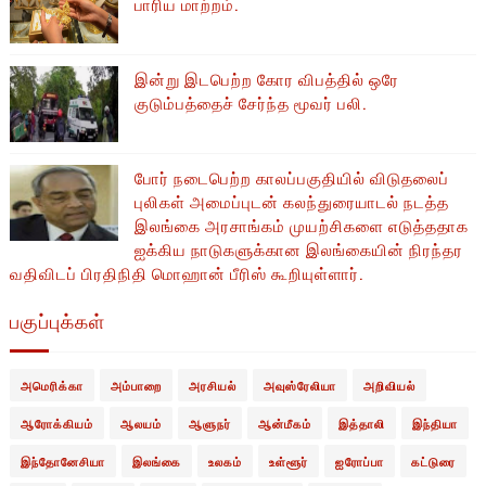
பாரிய மாற்றம்.
இன்று இடபெற்ற கோர விபத்தில் ஒரே
குடும்பத்தைச் சேர்ந்த மூவர் பலி.
போர் நடைபெற்ற காலப்பகுதியில் ​​விடுதலைப்
புலிகள் அமைப்புடன் கலந்துரையாடல் நடத்த
இலங்கை அரசாங்கம் முயற்சிகளை எடுத்ததாக
ஐக்கிய நாடுகளுக்கான இலங்கையின் நிரந்தர
வதிவிடப் பிரதிநிதி மொஹான் பீரிஸ் கூறியுள்ளார்.
பகுப்புக்கள்
அமெரிக்கா
அம்பாறை
அரசியல்
அவுஸ்ரேலியா
அறிவியல்
ஆரோக்கியம்
ஆலயம்
ஆளுநர்
ஆன்மீகம்
இத்தாலி
இந்தியா
இந்தோனேசியா
இலங்கை
உலகம்
உள்ளூர்
ஐரோப்பா
கட்டுரை