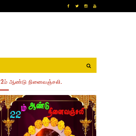
22ம் ஆண்டு நினைவஞ்சலி.