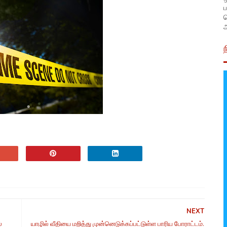
ப
அ
NEXT
்
யாழில் வீதியை மறித்து முன்னெடுக்கப்பட்டுள்ள பாரிய போராட்டம்.