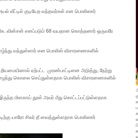
ல் வீட்டில் குடியேற வந்தவர்கள் என பொலிஸார்
த கே. வின்சன் எனப்படும் 68 வயதான கொத்தனார் ஒருவரே
வாழ்ந்து வந்துள்ளார் என பொலிஸ் விசாரணைகளில்
ூறியமையினால் ஏற்பட்ட முரண்பாட்டினை அடுத்து, நேற்று
் நுழைந்து கொலை செய்துள்ளதாக பொலிஸ் விசாரணைகளில்
அ
க
இருந்த மிளகாய் தூள் அவர் மீது கொட்டப்பட்டுள்ளதாக
எ
ட்டிற்கு யாரோ சிலர் தீ வைத்துள்ளதாக பொலிஸார்
வ
ப
எ