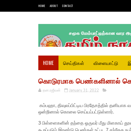
HOME
ABOUT
CONTACT
HOME
செய்திகள்
விளையாட்டு
இ
கொடுரமாக பெண்களினால் கொலை
தன.ரஜீவன்
January 31, 2022
கம்பஹா, திவுலப்பிட்டிய பிரதேசத்தில் தனியாக வ
ஒன்றினால் கொலை செய்யப்பட்டுள்ளார்.
3 பிள்ளைகளின் தந்தை ஒருவர் மீது மிளகாய் தூ
கூறப்படும் இரண்டு பெண்கள் உட்பட 7 சந்தேக 