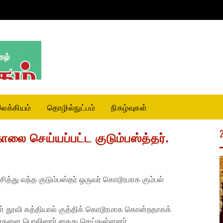
லக்கியம்
தொழில்நுட்பம்
நிகழ்வுகள்
 செய்யப்பட்ட குடும்பஸ்த்தர்.
சித்து வந்த குடும்பஸ்தர் ஒருவர் கொடூரமாக கும்பல்
ள் தூவி கத்தியால் குத்திக் கொடூரமாக கொன்றதாகக்
நபர்களை பொலிஸார் கைது செய்துள்ளனர்.