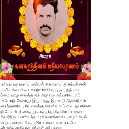
ன்பில் உருவமாய் பண்பில் சிகரமாய் குடும்பத்தின்
ுலவிளக்காய் எம் வாழ்வில் மெழுகுவர்த்தியாய்
ம்மை வாழ வைத்த எம் அருமை அப்பாவே . உம்
பாசமொழி கேளாது இரு பத்து இரண்டு ஆண்டுகள்
கரைந்தனவே , வேலைக்கு சென்ற அப்பா வருவாரென
ழிமேல் விழி வைத்து காத்திருந்தோமே . உங்கள்
ிரிவறிந்து உணர்வற்ற மரங்களானோமே , ஈழம் ஈழம்
ன்று சண்டை பிடித்திரே உங்கள் சண்டையில்
ஒன்றுமே அறியாத எங்கள் அப்பாவை