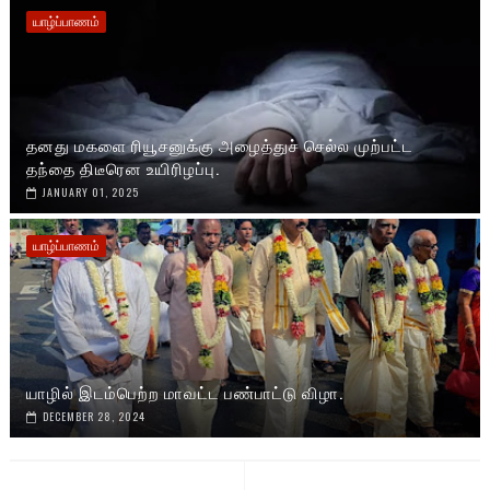
யாழ்ப்பாணம்
தனது மகளை ரியூசனுக்கு அழைத்துச் செல்ல முற்பட்ட
தந்தை திடீரென உயிரிழப்பு.
JANUARY 01, 2025
யாழ்ப்பாணம்
யாழில் இடம்பெற்ற மாவட்ட பண்பாட்டு விழா.
DECEMBER 28, 2024