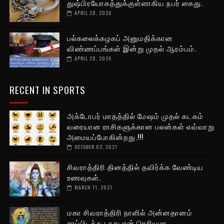
துஷ்பிரயோகத்துக்குள்ளாகிய நபர் கைது.
APRIL 28, 2026
பல்கலைக்கழகப் அனுமதிக்கான
விண்ணப்பங்கள் இன்று முதல் ஆரம்பம்.
APRIL 28, 2026
RECENT IN SPORTS
அக்டோபர் மாதத்தில் மேஷம் முதல் கடகம்
வரையான ராசிகளுக்கான பலன்கள் எவ்வாறு
அமையப்போகின்றது.!!!
OCTOBER 02, 2021
சிவராத்திரி தினத்தில் தவிர்க்க வேண்டிய
உணவுகள்.
MARCH 11, 2021
மகா சிவராத்திரி நாளில் அன்னதானம்
சாப்பிடக்கூடாது ஏன் தெரியுமா.