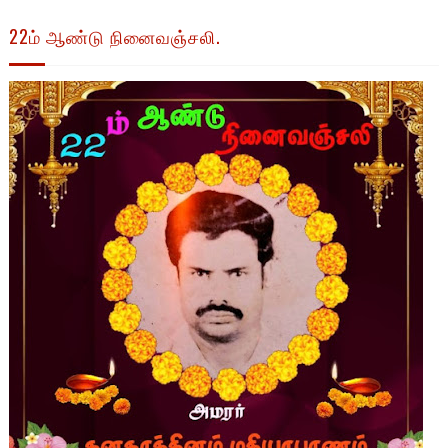
22ம் ஆண்டு நினைவஞ்சலி.