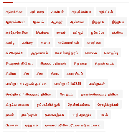
அமெரிக்கா
அம்பாறை
அரசியல்
அவுஸ்ரேலியா
அறிவியல்
ஆரோக்கியம்
ஆலயம்
ஆளுநர்
ஆன்மீகம்
இத்தாலி
இந்தியா
இந்தோனேசியா
இலங்கை
உலகம்
உள்ளூர்
ஐரோப்பா
கட்டுரை
கண்டி
கவிதை
கனடா
காணொளிகள்
காலநிலை
கிளிநொச்சி
குருணாகல்
கேலிச்சித்திரம்
கொலை
கொழும்பு
சிவகுமார் திவியா.
சிறப்புப் பதிவுகள்
சிறுகதை
சிறுவர் பாடல்
சினிமா
சீன
சீனா
சீனா.
சுவாரஸ்யம்
செய்தி : சிவகுமார் திவியா.
செய்தி :DILAXSAN
செய்திகள்
செய்திகள் : சிவகுமார் திவியா.
சோதிடம்
தகவல்-சிவகுமார் திவியா.
திருகோணமலை
துப்பாக்கிச்சூடு
தென்னிலங்கை
தொழில்நுட்பம்
நாவல்
நிகழ்வுகள்
நினைவஞ்சலி
படத்தொகுப்பு
பாடல்
பிரான்ஸ்
புத்தளம்
புலமைப் பரிசில் பரீட்சை வழிகாட்டிகள்