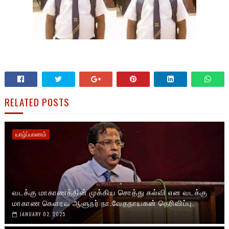
RELATED POSTS
யாழ்ப்பாணம்
வடக்கு மாகாணத்தின் முக்கிய சொத்து கல்வி என வடக்கு
மாகாண கௌரவ ஆளுநர் நா.வேதநாயகன் தெரிவிப்பு.
JANUARY 02, 2025