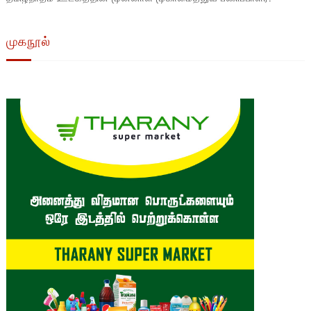
முகநூல்