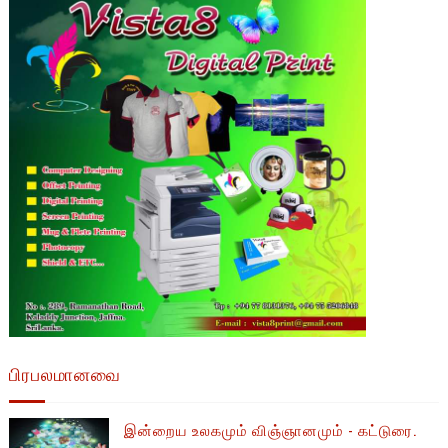
பிரபலமானவை
இன்றைய உலகமும் விஞ்ஞானமும் - கட்டுரை.