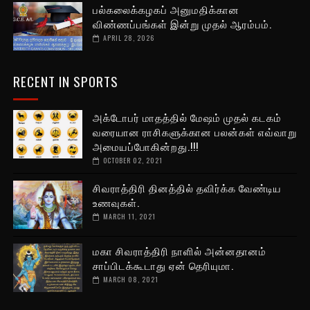
பல்கலைக்கழகப் அனுமதிக்கான
விண்ணப்பங்கள் இன்று முதல் ஆரம்பம்.
APRIL 28, 2026
RECENT IN SPORTS
அக்டோபர் மாதத்தில் மேஷம் முதல் கடகம்
வரையான ராசிகளுக்கான பலன்கள் எவ்வாறு
அமையப்போகின்றது.!!!
OCTOBER 02, 2021
சிவராத்திரி தினத்தில் தவிர்க்க வேண்டிய
உணவுகள்.
MARCH 11, 2021
மகா சிவராத்திரி நாளில் அன்னதானம்
சாப்பிடக்கூடாது ஏன் தெரியுமா.
MARCH 08, 2021