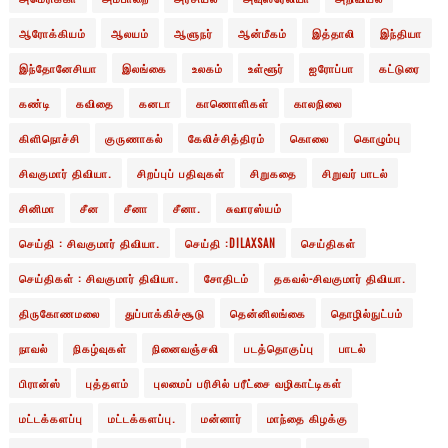
ஆரோக்கியம்
ஆலயம்
ஆளுநர்
ஆன்மீகம்
இத்தாலி
இந்தியா
இந்தோனேசியா
இலங்கை
உலகம்
உள்ளூர்
ஐரோப்பா
கட்டுரை
கண்டி
கவிதை
கனடா
காணொளிகள்
காலநிலை
கிளிநொச்சி
குருணாகல்
கேலிச்சித்திரம்
கொலை
கொழும்பு
சிவகுமார் திவியா.
சிறப்புப் பதிவுகள்
சிறுகதை
சிறுவர் பாடல்
சினிமா
சீன
சீனா
சீனா.
சுவாரஸ்யம்
செய்தி : சிவகுமார் திவியா.
செய்தி :DILAXSAN
செய்திகள்
செய்திகள் : சிவகுமார் திவியா.
சோதிடம்
தகவல்-சிவகுமார் திவியா.
திருகோணமலை
துப்பாக்கிச்சூடு
தென்னிலங்கை
தொழில்நுட்பம்
நாவல்
நிகழ்வுகள்
நினைவஞ்சலி
படத்தொகுப்பு
பாடல்
பிரான்ஸ்
புத்தளம்
புலமைப் பரிசில் பரீட்சை வழிகாட்டிகள்
மட்டக்களப்பு
மட்டக்களப்பு.
மன்னார்
மாந்தை கிழக்கு