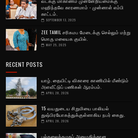
வடக்கு மாகாணம் முன்னேறியமைக்கு
மஹிந்தவே காரணமாம் - முன்னாள் எம்பி
காட்டம்.
SEPTEMBER 13, 2025
ZEE TAMIL சரிகமப மேடைக்கு செல்லும் மற்று
மொரு மலையக குயில்.
MAY 25, 2025
RECENT POSTS
யாழ். தையிட்டி விகாரை காணியில் மீண்டும்
அளவீட்டுப் பணிகள் ஆரம்பம்.
APRIL 28, 2026
15 வயதுடைய சிறுமியை பாலியல்
துஷ்பிரயோகத்துக்குள்ளாகிய நபர் கைது.
APRIL 28, 2026
பல்கலைக்கழகப் அனுமதிக்கான