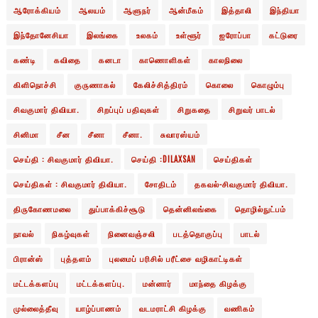
ஆரோக்கியம்
ஆலயம்
ஆளுநர்
ஆன்மீகம்
இத்தாலி
இந்தியா
இந்தோனேசியா
இலங்கை
உலகம்
உள்ளூர்
ஐரோப்பா
கட்டுரை
கண்டி
கவிதை
கனடா
காணொளிகள்
காலநிலை
கிளிநொச்சி
குருணாகல்
கேலிச்சித்திரம்
கொலை
கொழும்பு
சிவகுமார் திவியா.
சிறப்புப் பதிவுகள்
சிறுகதை
சிறுவர் பாடல்
சினிமா
சீன
சீனா
சீனா.
சுவாரஸ்யம்
செய்தி : சிவகுமார் திவியா.
செய்தி :DILAXSAN
செய்திகள்
செய்திகள் : சிவகுமார் திவியா.
சோதிடம்
தகவல்-சிவகுமார் திவியா.
திருகோணமலை
துப்பாக்கிச்சூடு
தென்னிலங்கை
தொழில்நுட்பம்
நாவல்
நிகழ்வுகள்
நினைவஞ்சலி
படத்தொகுப்பு
பாடல்
பிரான்ஸ்
புத்தளம்
புலமைப் பரிசில் பரீட்சை வழிகாட்டிகள்
மட்டக்களப்பு
மட்டக்களப்பு.
மன்னார்
மாந்தை கிழக்கு
முல்லைத்தீவு
யாழ்ப்பாணம்
வடமராட்சி கிழக்கு
வணிகம்