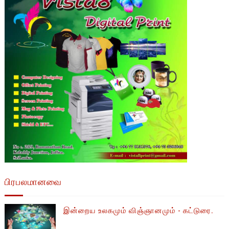
பிரபலமானவை
இன்றைய உலகமும் விஞ்ஞானமும் - கட்டுரை.