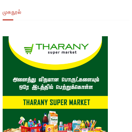
முகநூல்