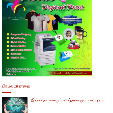
பிரபலமானவை
இன்றைய உலகமும் விஞ்ஞானமும் - கட்டுரை.