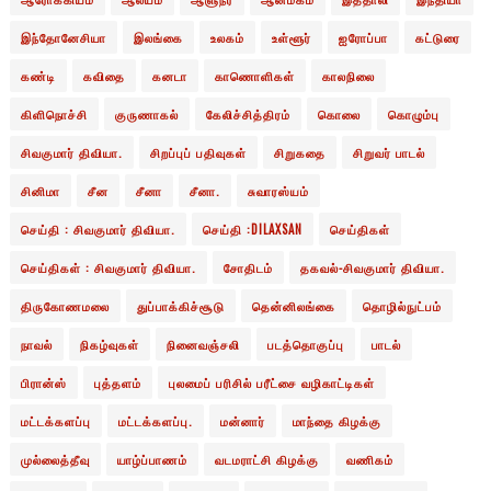
இந்தோனேசியா
இலங்கை
உலகம்
உள்ளூர்
ஐரோப்பா
கட்டுரை
கண்டி
கவிதை
கனடா
காணொளிகள்
காலநிலை
கிளிநொச்சி
குருணாகல்
கேலிச்சித்திரம்
கொலை
கொழும்பு
சிவகுமார் திவியா.
சிறப்புப் பதிவுகள்
சிறுகதை
சிறுவர் பாடல்
சினிமா
சீன
சீனா
சீனா.
சுவாரஸ்யம்
செய்தி : சிவகுமார் திவியா.
செய்தி :DILAXSAN
செய்திகள்
செய்திகள் : சிவகுமார் திவியா.
சோதிடம்
தகவல்-சிவகுமார் திவியா.
திருகோணமலை
துப்பாக்கிச்சூடு
தென்னிலங்கை
தொழில்நுட்பம்
நாவல்
நிகழ்வுகள்
நினைவஞ்சலி
படத்தொகுப்பு
பாடல்
பிரான்ஸ்
புத்தளம்
புலமைப் பரிசில் பரீட்சை வழிகாட்டிகள்
மட்டக்களப்பு
மட்டக்களப்பு.
மன்னார்
மாந்தை கிழக்கு
முல்லைத்தீவு
யாழ்ப்பாணம்
வடமராட்சி கிழக்கு
வணிகம்