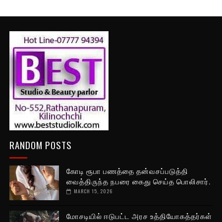
RANDOM POSTS
கோடி ரூபா பணத்தை தன்வசப்படுத்தி
வைத்திருந்த நபரை கைது செய்த பொலிசார்.
MARCH 15, 2026
மோசடியில் ஈடுபட்ட அரச உத்தியோகத்தர்கள்