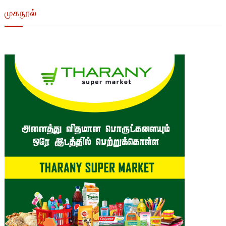
முகநூல்