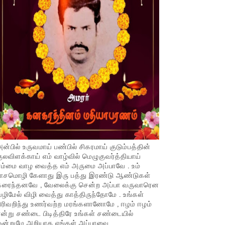
ன்பில் உருவமாய் பண்பில் சிகரமாய் குடும்பத்தின்
ுலவிளக்காய் எம் வாழ்வில் மெழுகுவர்த்தியாய்
ம்மை வாழ வைத்த எம் அருமை அப்பாவே . உம்
பாசமொழி கேளாது இரு பத்து இரண்டு ஆண்டுகள்
கரைந்தனவே , வேலைக்கு சென்ற அப்பா வருவாரென
ழிமேல் விழி வைத்து காத்திருந்தோமே . உங்கள்
ிரிவறிந்து உணர்வற்ற மரங்களானோமே , ஈழம் ஈழம்
ன்று சண்டை பிடித்திரே உங்கள் சண்டையில்
ஒன்றுமே அறியாத எங்கள் அப்பாவை