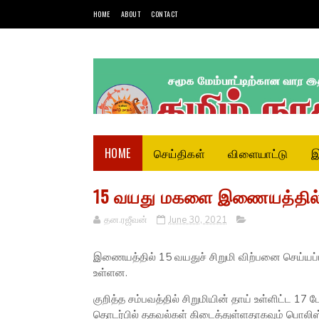
HOME
ABOUT
CONTACT
HOME
செய்திகள்
விளையாட்டு
இ
15 வயது மகளை இணையத்தில் 
தன.ரஜீவன்
June 30, 2021
இணையத்தில் 15 வயதுச் சிறுமி விற்பனை செய்யப்பட
உள்ளன.
குறித்த சம்பவத்தில் சிறுமியின் தாய் உள்ளிட்ட 17 
தொடர்பில் தகவல்கள் கிடைத்துள்ளதாகவும் பொலிஸ