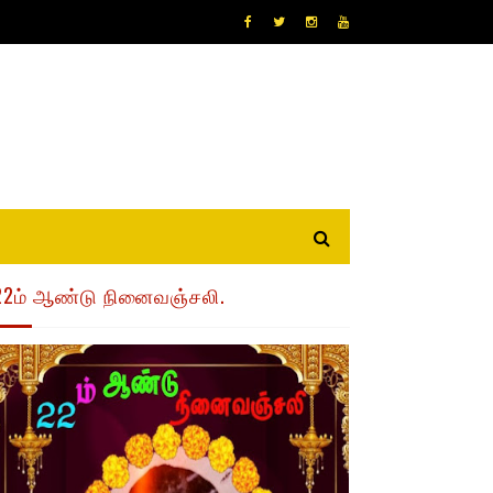
22ம் ஆண்டு நினைவஞ்சலி.