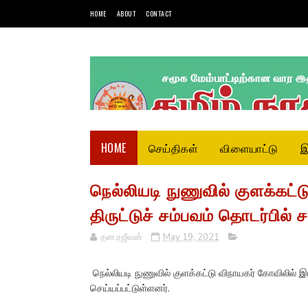
HOME
ABOUT
CONTACT
HOME
செய்திகள்
விளையாட்டு
இ
நெல்லியடி நுணுவில் குளக்கட்
திருட்டுச் சம்பவம் தொடர்பில் 
தன.ரஜீவன்
May 19, 2021
நெல்லியடி நுணுவில் குளக்கட்டு விநாயகர் கோவிலில் இட
செய்யப்பட்டுள்ளனர்.