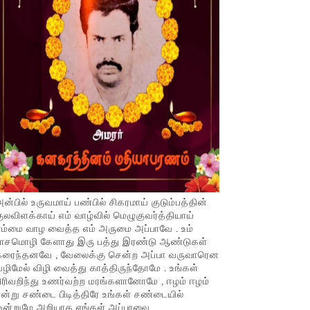
ன்பில் உருவமாய் பண்பில் சிகரமாய் குடும்பத்தின்
ுலவிளக்காய் எம் வாழ்வில் மெழுகுவர்த்தியாய்
ம்மை வாழ வைத்த எம் அருமை அப்பாவே . உம்
பாசமொழி கேளாது இரு பத்து இரண்டு ஆண்டுகள்
கரைந்தனவே , வேலைக்கு சென்ற அப்பா வருவாரென
ழிமேல் விழி வைத்து காத்திருந்தோமே . உங்கள்
ிரிவறிந்து உணர்வற்ற மரங்களானோமே , ஈழம் ஈழம்
ன்று சண்டை பிடித்திரே உங்கள் சண்டையில்
ஒன்றுமே அறியாத எங்கள் அப்பாவை