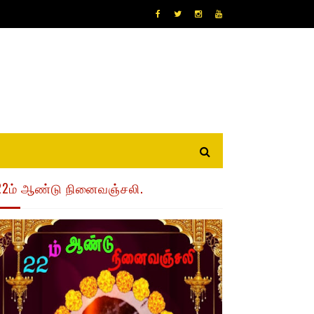
22ம் ஆண்டு நினைவஞ்சலி.