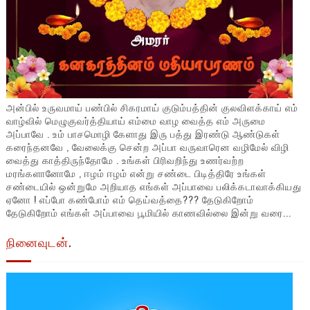
அன்பில் உருவமாய் பண்பில் சிகரமாய் குடும்பத்தின் குலவிளக்காய் எம்
வாழ்வில் மெழுகுவர்த்தியாய் எம்மை வாழ வைத்த எம் அருமை
அப்பாவே . உம் பாசமொழி கேளாது இரு பத்து இரண்டு ஆண்டுகள்
கரைந்தனவே , வேலைக்கு சென்ற அப்பா வருவாரென வழிமேல் விழி
வைத்து காத்திருந்தோமே . உங்கள் பிரிவறிந்து உணர்வற்ற
மரங்களானோமே , ஈழம் ஈழம் என்று சண்டை பிடித்திரே உங்கள்
சண்டையில் ஒன்றுமே அறியாத எங்கள் அப்பாவை பலிக்கடாவாக்கியது
ஏனோ ! எப்போ கண்போம் எம் தெய்வத்தை??? தேடுகிறோம்
தேடுகிறோம் எங்கள் அப்பாவை பூமியில் காணவில்லை இன்று வரை...
நினைவுடன்.