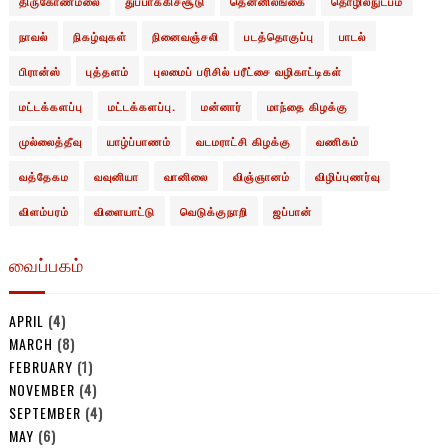
திருகோணமலை
துப்பாக்கிச்சூடு
தென்னிலங்கை
தொழில்நுட்பம்
நாவல்
நிகழ்வுகள்
நினைவஞ்சலி
படத்தொகுப்பு
பாடல்
பிரான்ஸ்
புத்தளம்
புலமைப் பரிசில் பரீட்சை வழிகாட்டிகள்
மட்டக்களப்பு
மட்டக்களப்பு.
மன்னார்
மாந்தை கிழக்கு
முல்லைத்தீவு
யாழ்ப்பாணம்
வடமராட்சி கிழக்கு
வணிகம்
வத்தேகம
வவுனியா
வானிலை
விஞ்ஞானம்
விழிப்புணர்வு
விளம்பரம்
விளையாட்டு
வெடுக்குநாறி
ஜப்பான்
வைப்பகம்
APRIL
(4)
MARCH
(8)
FEBRUARY
(1)
NOVEMBER
(4)
SEPTEMBER
(4)
MAY
(6)