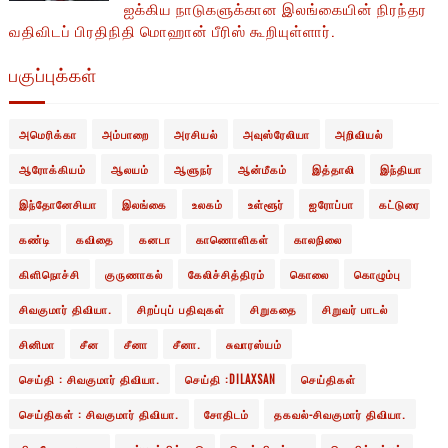
ஐக்கிய நாடுகளுக்கான இலங்கையின் நிரந்தர
வதிவிடப் பிரதிநிதி மொஹான் பீரிஸ் கூறியுள்ளார்.
பகுப்புக்கள்
அமெரிக்கா
அம்பாறை
அரசியல்
அவுஸ்ரேலியா
அறிவியல்
ஆரோக்கியம்
ஆலயம்
ஆளுநர்
ஆன்மீகம்
இத்தாலி
இந்தியா
இந்தோனேசியா
இலங்கை
உலகம்
உள்ளூர்
ஐரோப்பா
கட்டுரை
கண்டி
கவிதை
கனடா
காணொளிகள்
காலநிலை
கிளிநொச்சி
குருணாகல்
கேலிச்சித்திரம்
கொலை
கொழும்பு
சிவகுமார் திவியா.
சிறப்புப் பதிவுகள்
சிறுகதை
சிறுவர் பாடல்
சினிமா
சீன
சீனா
சீனா.
சுவாரஸ்யம்
செய்தி : சிவகுமார் திவியா.
செய்தி :DILAXSAN
செய்திகள்
செய்திகள் : சிவகுமார் திவியா.
சோதிடம்
தகவல்-சிவகுமார் திவியா.