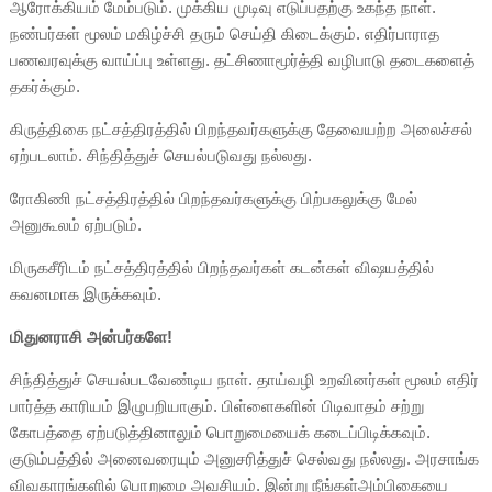
ஆரோக்கியம் மேம்படும். முக்கிய முடிவு எடுப்பதற்கு உகந்த நாள்.
நண்பர்கள் மூலம் மகிழ்ச்சி தரும் செய்தி கிடைக்கும். எதிர்பாராத
பணவரவுக்கு வாய்ப்பு உள்ளது. தட்சிணாமூர்த்தி வழிபாடு தடைகளைத்
தகர்க்கும்.
கிருத்திகை நட்சத்திரத்தில் பிறந்தவர்களுக்கு தேவையற்ற அலைச்சல்
ஏற்படலாம். சிந்தித்துச் செயல்படுவது நல்லது.
ரோகிணி நட்சத்திரத்தில் பிறந்தவர்களுக்கு பிற்பகலுக்கு மேல்
அனுகூலம் ஏற்படும்.
மிருகசீரிடம் நட்சத்திரத்தில் பிறந்தவர்கள் கடன்கள் விஷயத்தில்
கவனமாக இருக்கவும்.
மிதுனராசி அன்பர்களே!
சிந்தித்துச் செயல்படவேண்டிய நாள். தாய்வழி உறவினர்கள் மூலம் எதிர்
பார்த்த காரியம் இழுபறியாகும். பிள்ளைகளின் பிடிவாதம் சற்று
கோபத்தை ஏற்படுத்தினாலும் பொறுமையைக் கடைப்பிடிக்கவும்.
குடும்பத்தில் அனைவரையும் அனுசரித்துச் செல்வது நல்லது. அரசாங்க
விவகாரங்களில் பொறுமை அவசியம். இன்று நீங்கள்அம்பிகையை