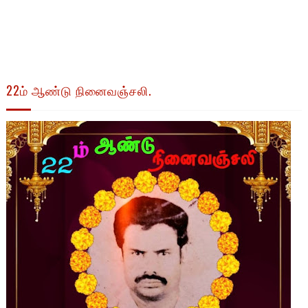
22ம் ஆண்டு நினைவஞ்சலி.