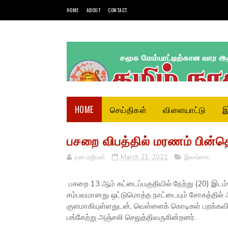
HOME
ABOUT
CONTACT
HOME
செய்திகள்
விளையாட்டு
இ
பசறை விபத்தில் மரணம் பின்தொ
தன.ரஜீவன்
March 21, 2021
இலங்கை
பசறை 13 ஆம் கட்டைப்பகுதியில் நேற்று (20) இடம்பெ
சம்பவமானது ஒட்டுமொத்த நாட்டையும் சோகத்தில் ஆழ
குளமாகியுள்ளதுடன், வெள்ளைக் கொடிகள் பறக்கவிடப
பங்கேற்று அஞ்சலி செலுத்திவருகின்றனர்.