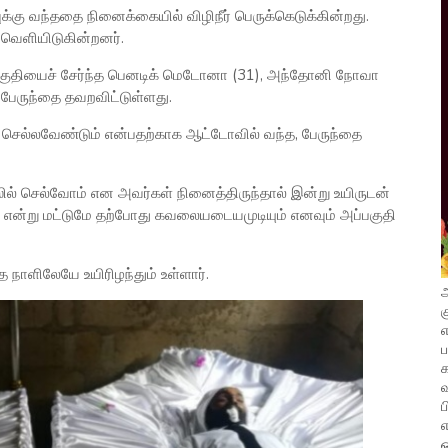
ிவுக்கு வந்ததை நினைக்கையில் விழிநீர் பெருக்கெடுக்கின்றது.
 வெளியிடுகின்றனர்.
 பகுதியைச் சேர்ந்த பெனடிக் மெடோனா (31), அந்தோனி நோவா
 பேருந்தை தவறவிட்டுள்ளது.
செல்லவேண்டும் என்பதற்காக ஆட்டோவில் வந்த, பேருந்தை
ஸில் செல்வோம் என அவர்கள் நினைத்திருந்தால் இன்று உயிருடன்
து என்று மட்டுமே தற்போது கவலையடையமுடியும் எனவும் அப்பகுதி
 நாளிலேயே உயிரிழந்தும் உள்ளார்.
அ
க
எ
வ
ப
எ