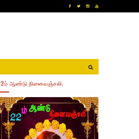
22ம் ஆண்டு நினைவஞ்சலி.