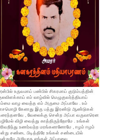
ன்பில் உருவமாய் பண்பில் சிகரமாய் குடும்பத்தின்
ுலவிளக்காய் எம் வாழ்வில் மெழுகுவர்த்தியாய்
ம்மை வாழ வைத்த எம் அருமை அப்பாவே . உம்
பாசமொழி கேளாது இரு பத்து இரண்டு ஆண்டுகள்
கரைந்தனவே , வேலைக்கு சென்ற அப்பா வருவாரென
ழிமேல் விழி வைத்து காத்திருந்தோமே . உங்கள்
ிரிவறிந்து உணர்வற்ற மரங்களானோமே , ஈழம் ஈழம்
ன்று சண்டை பிடித்திரே உங்கள் சண்டையில்
ஒன்றுமே அறியாத எங்கள் அப்பாவை