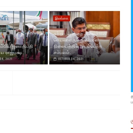
இலங்கை
சுற்றாடல் துறை அமைச்சின்
செயலாளருக்கு விமான
ரும்பிய ஜனாதிபதி
நிலையத்தில் இடம்பெற்ற
ய ராஜபக்ஷ
சம்பவம்.
04, 2021
OCTOBER 04, 2021
ப