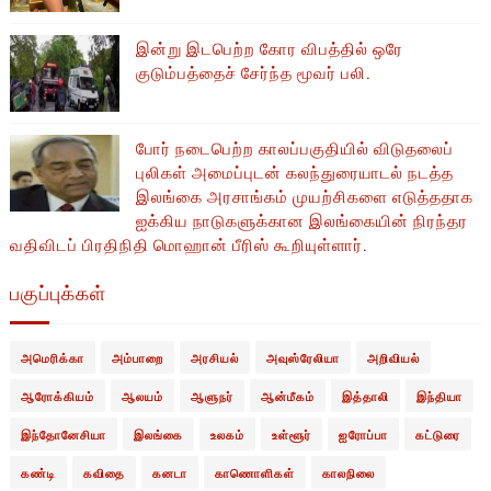
இன்று இடபெற்ற கோர விபத்தில் ஒரே
குடும்பத்தைச் சேர்ந்த மூவர் பலி.
போர் நடைபெற்ற காலப்பகுதியில் ​​விடுதலைப்
புலிகள் அமைப்புடன் கலந்துரையாடல் நடத்த
இலங்கை அரசாங்கம் முயற்சிகளை எடுத்ததாக
ஐக்கிய நாடுகளுக்கான இலங்கையின் நிரந்தர
வதிவிடப் பிரதிநிதி மொஹான் பீரிஸ் கூறியுள்ளார்.
பகுப்புக்கள்
அமெரிக்கா
அம்பாறை
அரசியல்
அவுஸ்ரேலியா
அறிவியல்
ஆரோக்கியம்
ஆலயம்
ஆளுநர்
ஆன்மீகம்
இத்தாலி
இந்தியா
இந்தோனேசியா
இலங்கை
உலகம்
உள்ளூர்
ஐரோப்பா
கட்டுரை
கண்டி
கவிதை
கனடா
காணொளிகள்
காலநிலை