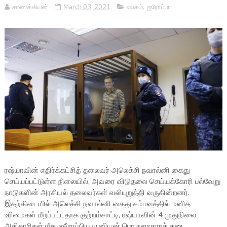
சாணக்கியன்
March 03, 2021
உலகம்
,
ஐரோப்பா
ரஷ்யாவின் எதிர்க்கட்சித் தலைவர் அலெக்சி நவால்னி கைது
செய்யப்பட்டுள்ள நிலையில், அவரை விடுதலை செய்யக்கோரி பல்வேறு
நாடுகளின் அரசியல்
தலைவர்கள் வலியுறுத்தி வருகின்றனர்.
இதற்கிடையில் அலெக்சி நவால்னி கைது சம்பவத்தில் மனித
உரிமைகள் மீறப்பட்டதாக குற்றம்சாட்டி, ரஷ்யாவின் 4 முதுநிலை
அதிகாரிகள் மீது ஐரோப்பிய யூனியன் பொருளாதாரத் தடை