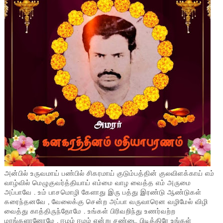
அன்பில் உருவமாய் பண்பில் சிகரமாய் குடும்பத்தின் குலவிளக்காய் எம்
வாழ்வில் மெழுகுவர்த்தியாய் எம்மை வாழ வைத்த எம் அருமை
அப்பாவே . உம் பாசமொழி கேளாது இரு பத்து இரண்டு ஆண்டுகள்
கரைந்தனவே , வேலைக்கு சென்ற அப்பா வருவாரென வழிமேல் விழி
வைத்து காத்திருந்தோமே . உங்கள் பிரிவறிந்து உணர்வற்ற
மரங்களானோமே , ஈழம் ஈழம் என்று சண்டை பிடித்திரே உங்கள்