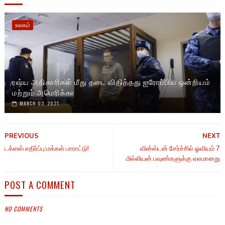
உலகம்
ரஷ்ய அதிகாரிகள் மீது தடை விதித்தது ஐரோப்பிய ஒன்றியம்
மற்றும் அமெரிக்கா
MARCH 03, 2021
PREVIOUS
NEXT
டக்ளஸ் எதிர்ப்பு:மக்கள் பாராட்டு!
வின்ஸ்டன் சேர்ச்சில் ஓவியம் 7
மில்லியன் பவுண்களுக்கு ஏலமானது
POST A COMMENT
NO COMMENTS