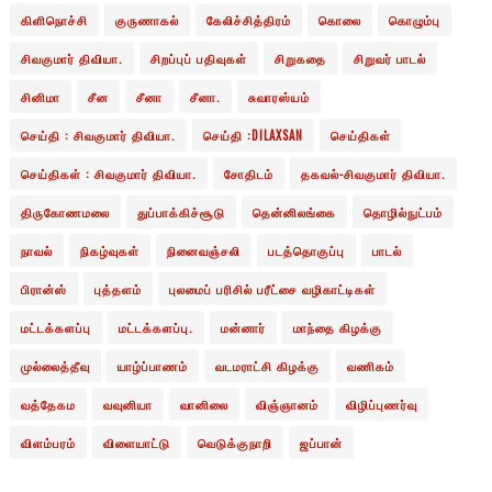
கிளிநொச்சி
குருணாகல்
கேலிச்சித்திரம்
கொலை
கொழும்பு
சிவகுமார் திவியா.
சிறப்புப் பதிவுகள்
சிறுகதை
சிறுவர் பாடல்
சினிமா
சீன
சீனா
சீனா.
சுவாரஸ்யம்
செய்தி : சிவகுமார் திவியா.
செய்தி :DILAXSAN
செய்திகள்
செய்திகள் : சிவகுமார் திவியா.
சோதிடம்
தகவல்-சிவகுமார் திவியா.
திருகோணமலை
துப்பாக்கிச்சூடு
தென்னிலங்கை
தொழில்நுட்பம்
நாவல்
நிகழ்வுகள்
நினைவஞ்சலி
படத்தொகுப்பு
பாடல்
பிரான்ஸ்
புத்தளம்
புலமைப் பரிசில் பரீட்சை வழிகாட்டிகள்
மட்டக்களப்பு
மட்டக்களப்பு.
மன்னார்
மாந்தை கிழக்கு
முல்லைத்தீவு
யாழ்ப்பாணம்
வடமராட்சி கிழக்கு
வணிகம்
வத்தேகம
வவுனியா
வானிலை
விஞ்ஞானம்
விழிப்புணர்வு
விளம்பரம்
விளையாட்டு
வெடுக்குநாறி
ஜப்பான்