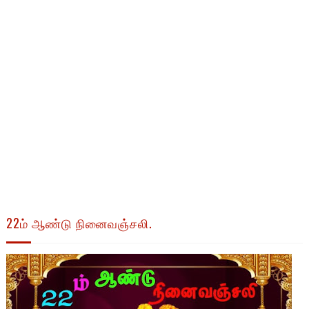
22ம் ஆண்டு நினைவஞ்சலி.